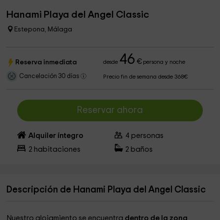
Hanami Playa del Angel Classic
Estepona, Málaga
46
€
Reserva inmediata
desde
persona y noche
Cancelación 30 días
Precio fin de semana desde 368€
Reservar ahora
Alquiler íntegro
4
personas
2
habitaciones
2
baños
Descripción de Hanami Playa del Angel Classic
Nuestro alojamiento se encuentra
dentro de la zona