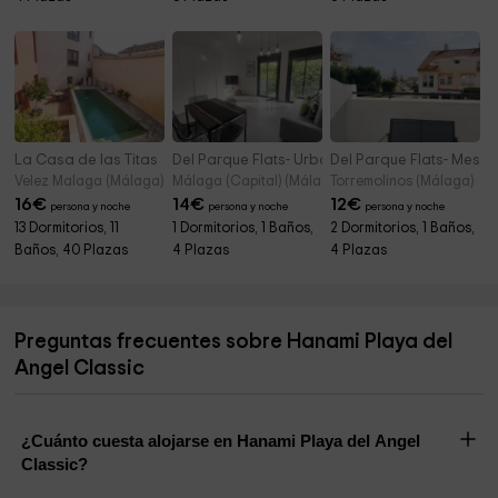
La Casa de las Titas
Del Parque Flats- Urban Corner
Del Parque Flats- Meset
Velez Malaga (Málaga)
Málaga (Capital) (Málaga)
Torremolinos (Málaga)
16
€
14
€
12
€
persona y noche
persona y noche
persona y noche
13 Dormitorios, 11
1 Dormitorios, 1 Baños,
2 Dormitorios, 1 Baños,
Baños, 40 Plazas
4 Plazas
4 Plazas
Preguntas frecuentes sobre Hanami Playa del
Angel Classic
¿Cuánto cuesta alojarse en Hanami Playa del Angel
Classic?