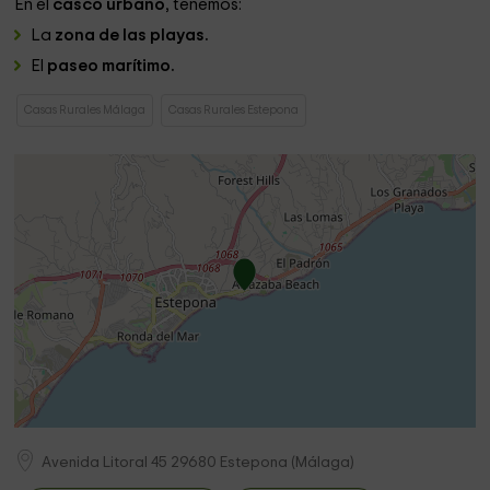
En el
casco urbano
, tenemos:
La
zona de las playas.
El
paseo marítimo.
Casas Rurales Málaga
Casas Rurales Estepona
Avenida Litoral 45
29680
Estepona
(
Málaga
)