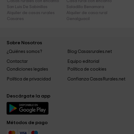
Casas rurales con encanto
Casa rural con encanto
San Luis De Sabinillas
Saladillo Benamara
Alquiler de casas rurales
Alquiler de casa rural
Casares
Genalguacil
Sobre Nosotros
¿Quiénes somos?
Blog Casasrurales.net
Contactar
Equipo editorial
Condiciones legales
Política de cookies
Política de privacidad
Confianza CasasRurales.net
Descárgate la app
Métodos de pago