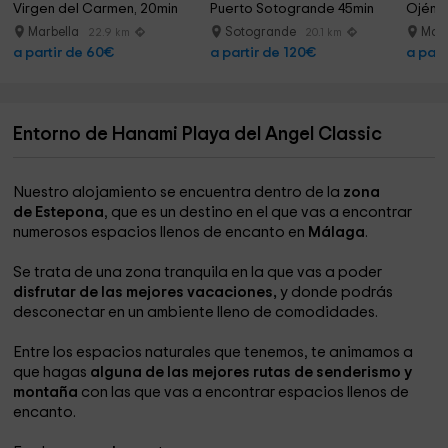
Virgen del Carmen, 20min
Puerto Sotogrande 45min
Ojén 
Marbella
Sotogrande
Marb
22.9 km
20.1 km
a partir de 60€
a partir de 120€
a part
Entorno de Hanami Playa del Angel Classic
Nuestro alojamiento se encuentra dentro de la
zona
de Estepona
, que es un destino en el que vas a encontrar
numerosos espacios llenos de encanto en
Málaga
.
Se trata de una zona tranquila en la que vas a poder
disfrutar de las mejores vacaciones,
y donde podrás
desconectar en un ambiente lleno de comodidades.
Entre los espacios naturales que tenemos, te animamos a
que hagas
alguna de las mejores rutas de senderismo y
montaña
con las que vas a encontrar espacios llenos de
encanto.