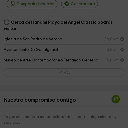
Compartir ubicación
Generar ruta
Cerca de Hanami Playa del Angel Classic podrás
visitar:
Iglesia de San Pedro de Verona
16,0 km
Ayuntamiento De Genalguacil
16,0 km
Museo de Arte Contemporáneo Fernando Centeno
16,0 km
López
Más
Museo permanente de los Encuentros de Arte del
16,0 km
Valle del Genal
Genalguacil Museo Al Aire Libre
16,1 km
Nuestro compromiso contigo
Cloud House Farm
16,4 km
Ermita del Castañuelo
16,6 km
Te garantizamos la mejor calidad de nuestros alojamientos y
servicios
Oasis de Mariposas Jubrique
16,9 km