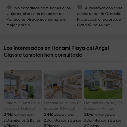
Excelentisimo Ayuntamiento De Jubrique
16,9 km
No cargamos comisiones a los 
Al reservar con nosotr
viajeros, sino a los alojamientos. 
cubierto por la Garantía de
Iglesia de San Francisco de Asis
16,9 km
Por eso te ofrecemos siempre el 
Protección al viajero de 
mejor precio.
CasasRurales.net
Finca La Escribana, Genalguacil
17,6 km
Vega Grande CASA NUEVA
17,7 km
Los interesados en Hanami Playa del Angel
Torre ICONA
17,8 km
Classic también han consultado
finca los renos
18,0 km
Pasarelas Del Rio Genal
18,6 km
Hanami Puerta Del Mar
Hanami South Bay SB1
Hanami South Bay Gard
Estepona (Málaga)
Estepona (Málaga)
Estepona (Málaga)
34
€
34
€
30
€
persona y noche
persona y noche
persona y noche
2 Dormitorios, 2 Baños,
2 Dormitorios, 2 Baños,
3 Dormitorios, 2 Baños,
4 Plazas
5 Plazas
6 Plazas