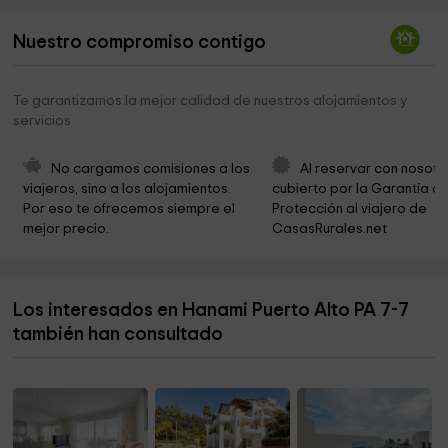
López
Nuestro compromiso contigo
Genalguacil Museo Al Aire Libre
15,8 km
Cloud House Farm
15,8 km
Te garantizamos la mejor calidad de nuestros alojamientos y
servicios
Iglesia Secadero
16,5 km
Parroquia de San Martín de Tours
16,6 km
No cargamos comisiones a los 
Al reservar con nosotr
viajeros, sino a los alojamientos. 
cubierto por la Garantía de
Biblioteca
16,6 km
Por eso te ofrecemos siempre el 
Protección al viajero de 
mejor precio.
CasasRurales.net
Ermita del Castañuelo
16,9 km
Entidad Local Autónoma
16,9 km
Los interesados en Hanami Puerto Alto PA 7-7
Iglesia Evangélica Cristo Vive San Martín del
16,9 km
también han consultado
Tesorillo
Finca La Escribana, Genalguacil
17,0 km
Oasis de Mariposas Jubrique
17,0 km