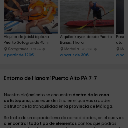
Alquiler de jetski biplaza 
Alquiler kayak desde Puerto 
Paseo
Puerto Sotogrande 45min
Banús, 1 hora
atarde
adulto
Sotogrande
Marbella
Marb
17.3 km
20.7 km
a partir de 120€
a partir de 30€
a part
Entorno de Hanami Puerto Alto PA 7-7
Nuestro alojamiento se encuentra
dentro de la zona
de Estepona
, que es un destino en el que vas a poder
disfrutar de la tranquilidad en la
provincia de Málaga.
Se trata de un espacio lleno de comodidades, en el que
vas
a encontrar todo tipo de elementos
con los que podrás