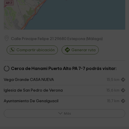
Calle Principe Felipe 21
29680
Estepona
(
Málaga
)
Compartir ubicación
Generar ruta
Cerca de Hanami Puerto Alto PA 7-7 podrás visitar:
Vega Grande CASA NUEVA
15,5 km
Iglesia de San Pedro de Verona
15,6 km
Ayuntamiento De Genalguacil
15,7 km
Museo permanente de los Encuentros de Arte del
15,7 km
Más
Valle del Genal
Museo de Arte Contemporáneo Fernando Centeno
15,7 km