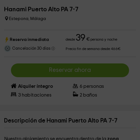
Hanami Puerto Alto PA 7-7
Estepona, Málaga
39
€
Reserva inmediata
desde
persona y noche
Cancelación 30 días
Precio fin de semana desde 466€
Reservar ahora
Alquiler íntegro
6
personas
3
habitaciones
2
baños
Descripción de Hanami Puerto Alto PA 7-7
Nuestro alojamiento se encuentra dentro de la
zona