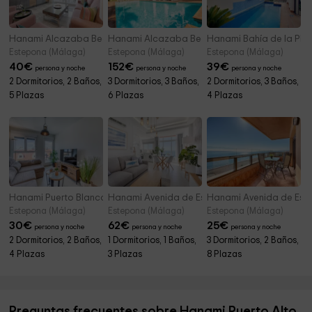
Hanami Alcazaba Beach Front Sea View
Hanami Alcazaba Beach Penthouse
Hanami Bahía de la Pla
Estepona (Málaga)
Estepona (Málaga)
Estepona (Málaga)
40
€
152
€
39
€
persona y noche
persona y noche
persona y noche
2 Dormitorios, 2 Baños,
3 Dormitorios, 3 Baños,
2 Dormitorios, 3 Baños,
5 Plazas
6 Plazas
4 Plazas
Hanami Puerto Blanco PB23-3IZQ
Hanami Avenida de España Sea Front
Hanami Avenida de Es
Estepona (Málaga)
Estepona (Málaga)
Estepona (Málaga)
30
€
62
€
25
€
persona y noche
persona y noche
persona y noche
2 Dormitorios, 2 Baños,
1 Dormitorios, 1 Baños,
3 Dormitorios, 2 Baños,
4 Plazas
3 Plazas
8 Plazas
Preguntas frecuentes sobre Hanami Puerto Alto