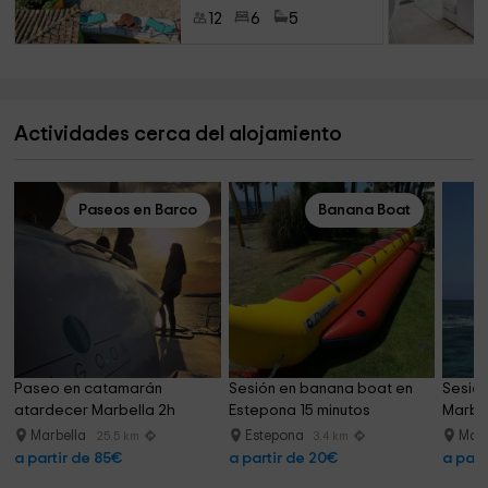
12
6
5
Actividades cerca del alojamiento
Paseos en Barco
Banana Boat
Paseo en catamarán 
Sesión en banana boat en 
Sesión 
atardecer Marbella 2h 
Estepona 15 minutos
Marbel
adultos
Marbella
Estepona
Marb
25.5 km
3.4 km
a partir de 85€
a partir de 20€
a part