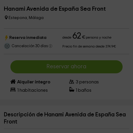
Hanami Avenida de España Sea Front
Estepona, Málaga
62
€
Reserva inmediata
desde
persona y noche
Cancelación 30 días
Precio fin de semana desde 374.9€
Reservar ahora
Alquiler íntegro
3
personas
1
habitaciones
1
baños
Descripción de Hanami Avenida de España Sea
Front