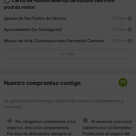
Cerca de Hanami Avenida de España Sea Front
podrás visitar:
Iglesia de San Pedro de Verona
15,6 km
Ayuntamiento De Genalguacil
15,6 km
Museo de Arte Contemporáneo Fernando Centeno
15,6 km
López
Más
Museo permanente de los Encuentros de Arte del
15,6 km
Valle del Genal
Genalguacil Museo Al Aire Libre
15,7 km
Nuestro compromiso contigo
Cloud House Farm
15,9 km
Ermita del Castañuelo
16,4 km
Te garantizamos la mejor calidad de nuestros alojamientos y
servicios
Vega Grande CASA NUEVA
16,7 km
Oasis de Mariposas Jubrique
16,7 km
No cargamos comisiones a los 
Al reservar con nosotr
viajeros, sino a los alojamientos. 
cubierto por la Garantía de
Excelentisimo Ayuntamiento De Jubrique
16,7 km
Por eso te ofrecemos siempre el 
Protección al viajero de 