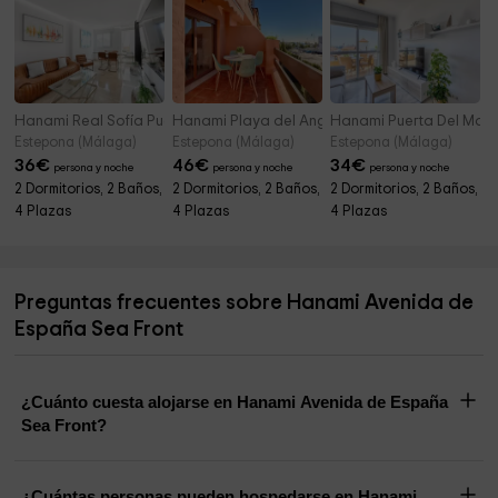
Hanami Real Sofía Puerto Estepona
Hanami Playa del Angel Classic
Hanami Puerta Del Mar
Estepona (Málaga)
Estepona (Málaga)
Estepona (Málaga)
36
€
46
€
34
€
persona y noche
persona y noche
persona y noche
2 Dormitorios, 2 Baños,
2 Dormitorios, 2 Baños,
2 Dormitorios, 2 Baños,
4 Plazas
4 Plazas
4 Plazas
Preguntas frecuentes sobre Hanami Avenida de
España Sea Front
¿Cuánto cuesta alojarse en Hanami Avenida de España
Sea Front?
¿Cuántas personas pueden hospedarse en Hanami