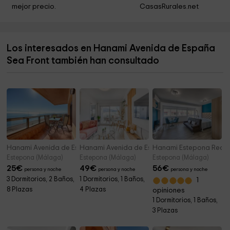
mejor precio.
CasasRurales.net
Iglesia de San Francisco de Asis
16,7 km
Finca La Escribana, Genalguacil
17,1 km
Los interesados en Hanami Avenida de España
finca los renos
17,9 km
Sea Front también han consultado
Torre ICONA
18,0 km
Pasarelas Del Rio Genal
18,2 km
Hanami Avenida de España
Hanami Avenida de España Mountain View
Hanami Estepona Real 
Estepona (Málaga)
Estepona (Málaga)
Estepona (Málaga)
25
€
49
€
56
€
persona y noche
persona y noche
persona y noche
3 Dormitorios, 2 Baños,
1 Dormitorios, 1 Baños,
1
8 Plazas
4 Plazas
opiniones
1 Dormitorios, 1 Baños,
3 Plazas