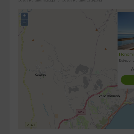
Casas Rurales Málaga
Casas Rurales Estepona
+
−
Hanami
Estepon