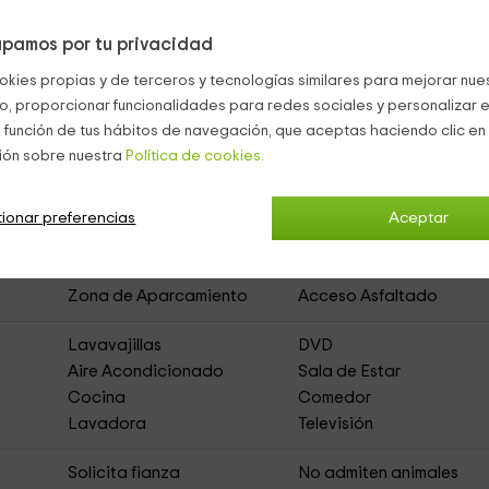
pamos por tu privacidad
okies propias y de terceros y tecnologías similares para mejorar nuest
co, proporcionar funcionalidades para redes sociales y personalizar e
Estepona
 función de tus hábitos de navegación, que aceptas haciendo clic en 
ión sobre nuestra
Política de cookies.
de España
ionar preferencias
(Apartamentos Rurales)
Aceptar
Zona de Aparcamiento
Acceso Asfaltado
Lavavajillas
DVD
Aire Acondicionado
Sala de Estar
Cocina
Comedor
Lavadora
Televisión
s
Solicita fianza
No admiten animales