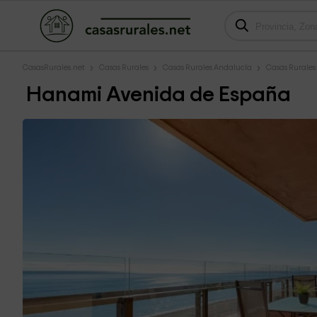
CasasRurales.net
Casas Rurales
Casas Rurales Andalucía
Casas Rurale
Hanami Avenida de España