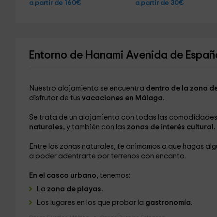
a partir de 160€
a partir de 30€
Entorno de Hanami Avenida de Españ
Nuestro alojamiento se encuentra
dentro de la zona d
disfrutar de tus
vacaciones en Málaga.
Se trata de un alojamiento con todas las comodidades, 
naturales,
y también con las
zonas de interés cultural.
Entre las zonas naturales, te animamos a que hagas alg
a poder adentrarte por terrenos con encanto.
En el casco urbano
, tenemos:
La
zona de playas.
Los lugares en los que probar la
gastronomía
.