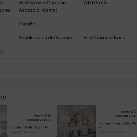
ja
Restaurante Cercano
WiFi Gratis
 zona
Acceso a Internet
Español
Señalización del Acceso
En el Casco Urbano
s
oup
50
desde
31
€
persona y noc
desde
persona y noche
Hanami Puerto Alto PA 
Hanami South Bay SB4
5
Estepona (Málaga)
Estepona (Málaga)