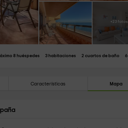
+23 fotos
áximo 8 huéspedes
3 habitaciones
2 cuartos de baño
6
Características
Mapa
spaña