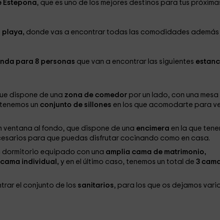
e Estepona
, que es uno de los mejores destinos para tus próxima
 playa,
donde vas a encontrar todas las comodidades además
enda para 8 personas
que van a encontrar las siguientes
estanc
que dispone de una
zona de comedor
por un lado, con una mesa
, tenemos un
conjunto de sillones
en los que acomodarte para ve
an ventana al fondo, que dispone de una
encimera
en la que ten
esarios para que puedas disfrutar cocinando como en casa.
 un dormitorio equipado con una
amplia cama de matrimonio,
cama individual,
y en el último caso, tenemos un total de
3 cam
trar el conjunto de los
sanitarios
, para los que os dejamos vari