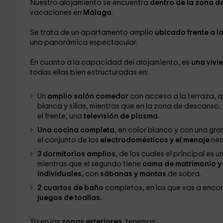
Nuestro alojamiento se encuentra
dentro de la zona d
vacaciones en
Málaga
.
Se trata de un apartamento amplio
ubicado frente a la
una panorámica espectacular.
En cuanto a la capacidad del alojamiento, es
una vivi
todas ellas bien estructuradas en:
Un
amplio salón comedor
con acceso a la terraza, 
blanca y sillas, mientras que en la zona de descanso
el frente, una
televisión de plasma.
Una cocina completa
, en color blanco y con una gr
el conjunto de los
electrodomésticos y el menaje
nec
3 dormitorios amplios
, de los cuales el principal es
mientras que el segundo tiene
cama de matrimonio y 
individuales,
con
sábanas y mantas
de sobra.
2 cuartos de baño
completos, en los que vas a encon
juegos de toallas.
Ya en las
zonas exteriores
, tenemos: