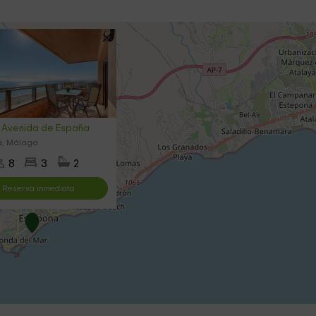
 Avenida de España
a, Málaga
8
3
2
Reserva inmediata