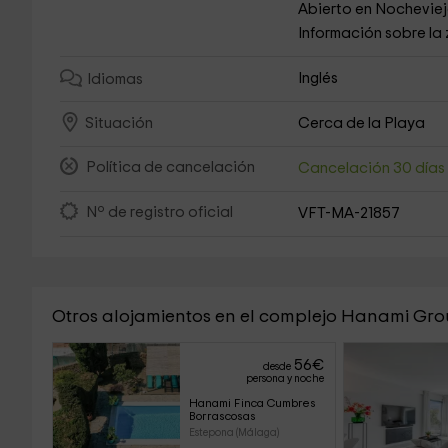
Abierto en Nochevie
Información sobre la
Inglés
Idiomas
Cerca de la Playa
Situación
Política de cancelación
Cancelación 30 día
Nº de registro oficial
VFT-MA-21857
Otros alojamientos en el complejo Hanami Gr
56
€
desde
persona y noche
Hanami Finca Cumbres 
Borrascosas
Estepona (Málaga)