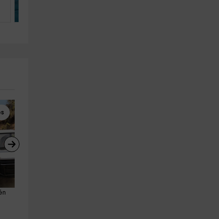
4
2
2
es
Paseos en Barco
Kayaks
én 
Paseo en catamarán 
Alquiler de kayak individual e
atardecer Marbella 2h adultos
Marbella 1h
Marbella
Marbella
26.5 km
25.2 km