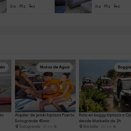
5
2
2
4
2
2
aks
Motos de Agua
Buggi
to 
Alquiler de jetski biplaza Puerto 
Ruta en buggy biplaza a Oj
Sotogrande 45min
desde Marbella de 2h
Sotogrande
Marbella
18.1 km
25.1 km