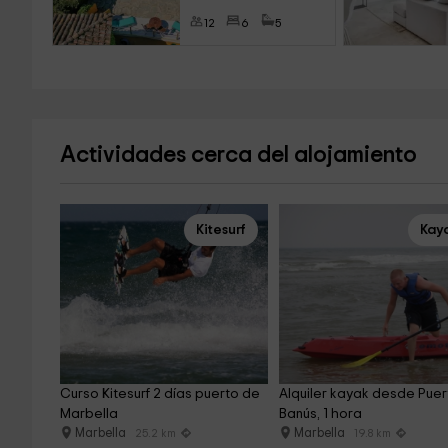
12
6
5
Actividades cerca del alojamiento
Kitesurf
Kay
Curso Kitesurf 2 días puerto de 
Alquiler kayak desde Puer
Marbella
Banús, 1 hora
Marbella
Marbella
25.2 km
19.8 km