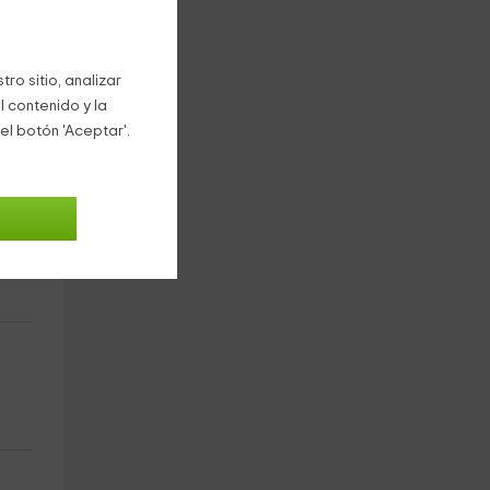
ro sitio, analizar
l contenido y la
el botón 'Aceptar'.