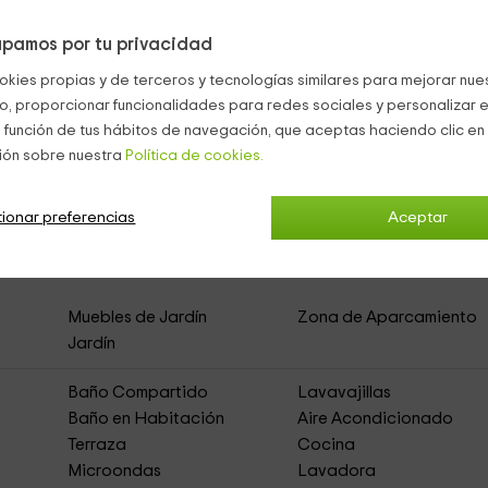
pamos por tu privacidad
okies propias y de terceros y tecnologías similares para mejorar nuest
nes y las piscinas.
co, proporcionar funcionalidades para redes sociales y personalizar e
 función de tus hábitos de navegación, que aceptas haciendo clic en 
Estepona
ión sobre nuestra
Política de cookies.
ionar preferencias
Aceptar
 Beach Front Sea View
(Apartamentos Rurales)
Muebles de Jardín
Zona de Aparcamiento
Jardín
Baño Compartido
Lavavajillas
Baño en Habitación
Aire Acondicionado
Terraza
Cocina
Microondas
Lavadora