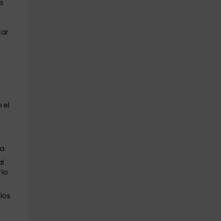
s
tar
 el
a.
al
rio
 los