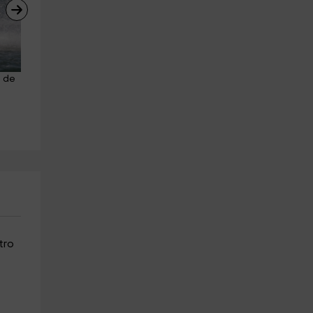
 de 
Sesión en banana boat en 
Alquiler de jetski biplaza Pue
Estepona 15 minutos
Sotogrande 45min
Estepona
Sotogrande
1.0 km
21.1 km
a partir de 20€
a partir de 120€
tro