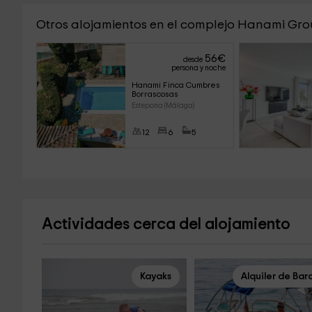
Otros alojamientos en el complejo Hanami Gr
56
€
desde
persona y noche
Hanami Finca Cumbres 
Borrascosas
Estepona (Málaga)
12
6
5
Actividades cerca del alojamiento
Kayaks
Alquiler de Bar