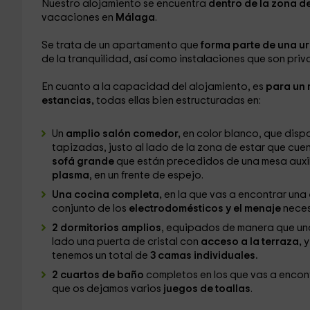
Nuestro alojamiento se encuentra
dentro de la zona d
vacaciones en
Málaga
.
Se trata de un apartamento que
forma parte de una u
de la tranquilidad, así como instalaciones que son priv
En cuanto a la capacidad del alojamiento, es
para un 
estancias,
todas ellas bien estructuradas en:
Un
amplio salón comedor,
en color blanco, que disp
tapizadas, justo al lado de la zona de estar que cue
sofá grande
que están precedidos de una mesa auxili
plasma
, en un frente de espejo.
Una cocina completa,
en la que vas a encontrar una
conjunto de los
electrodomésticos y el menaje
neces
2 dormitorios amplios
, equipados de manera que un
lado una puerta de cristal con
acceso a la terraza,
y
tenemos un total de
3 camas individuales.
2 cuartos de baño
completos en los que vas a encont
que os dejamos varios
juegos de toallas
.