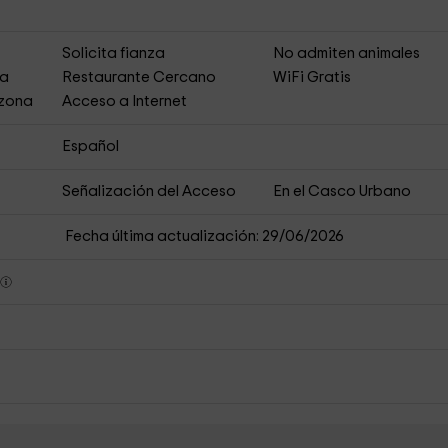
s
Solicita fianza
No admiten animales
ja
Restaurante Cercano
WiFi Gratis
 zona
Acceso a Internet
Español
Señalización del Acceso
En el Casco Urbano
Fecha última actualización: 29/06/2026
s