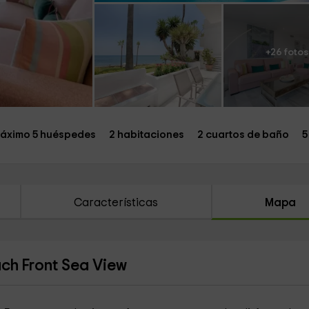
+26 fotos
áximo 5 huéspedes
2 habitaciones
2 cuartos de baño
5
Características
Mapa
ch Front Sea View