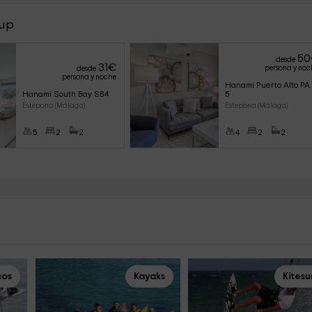
oup
50
desde
31
€
persona y noc
desde
persona y noche
Hanami Puerto Alto PA 
Hanami South Bay SB4
5
Estepona (Málaga)
Estepona (Málaga)
5
2
2
4
2
2
cos
Kayaks
Kitesu