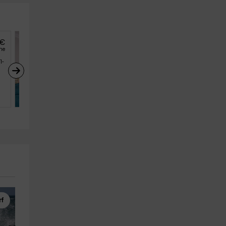
€
49
€
desde
he
persona y noche
1-
Hanami Puerto Alto PA 4-
4
Estepona (Málaga)
4
2
2
rf
Banana Boat
Motos de Agua