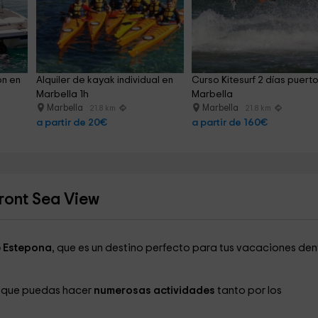
ón en 
Alquiler de kayak individual en 
Curso Kitesurf 2 días puerto
Marbella 1h
Marbella
Marbella
Marbella
21.8 km
21.8 km
a partir de 20€
a partir de 160€
ront Sea View
 Estepona
, que es un destino perfecto para tus vacaciones den
a que puedas hacer
numerosas actividades
tanto por los