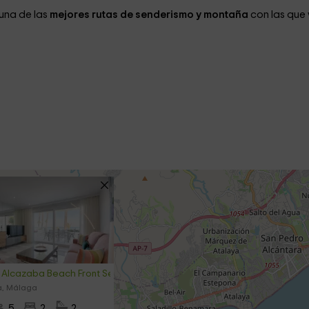
una de las
mejores rutas de senderismo y montaña
con las que
Alcazaba Beach Front Sea View
a, Málaga
5
2
2