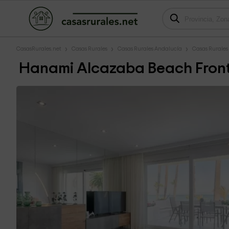
CasasRurales.net
Casas Rurales
Casas Rurales Andalucía
Casas Rurale
Hanami Alcazaba Beach Front