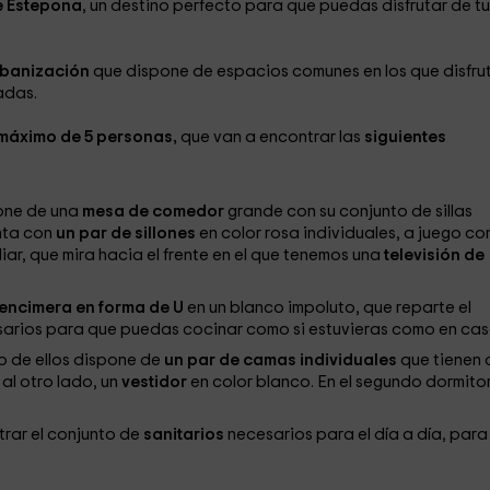
e Estepona
, un destino perfecto para que puedas disfrutar de tu
rbanización
que dispone de espacios comunes en los que disfru
adas.
máximo de 5 personas,
que van a encontrar las
siguientes
one de una
mesa de comedor
grande con su conjunto de sillas
nta con
un par de sillones
en color rosa individuales, a juego con
ar, que mira hacia el frente en el que tenemos una
televisión de
encimera en forma de U
en un blanco impoluto, que reparte el
arios para que puedas cocinar como si estuvieras como en cas
o de ellos dispone de
un par de camas individuales
que tienen 
 al otro lado, un
vestidor
en color blanco. En el segundo dormito
rar el conjunto de
sanitarios
necesarios para el día a día, para