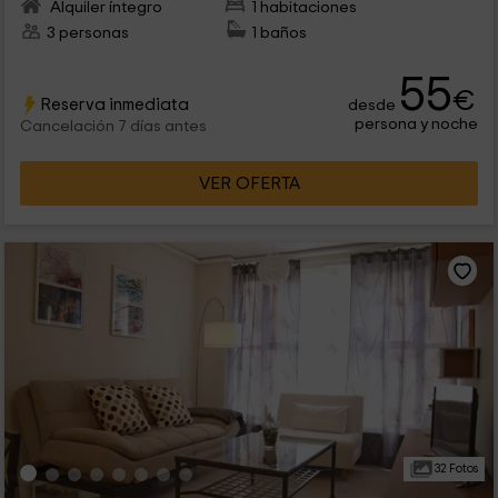
Alquiler íntegro
1 habitaciones
3 personas
1 baños
55
€
Reserva inmediata
desde
persona y noche
Cancelación 7 días antes
VER OFERTA
32 Fotos