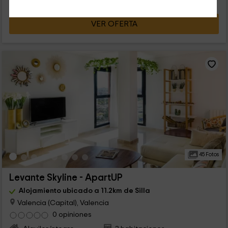
VER OFERTA
45 Fotos
Levante Skyline - ApartUP
Alojamiento ubicado a 11.2km de Silla
Valencia (Capital), Valencia
0 opiniones