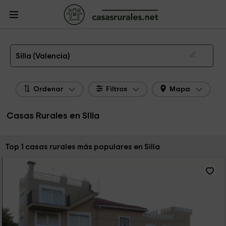
CasasRurales.net
Casas Rurales
Casas Rurales Comunidad Valenciana
Casas Rurales Valencia
Casas Rurales Silla
Las 1 mejores casas rurales en Silla de 2026
Silla (Valencia)
Ordenar
Filtros
Mapa
Casas Rurales en Silla
Ordenar por:
Top 1 casas rurales más populares en Silla