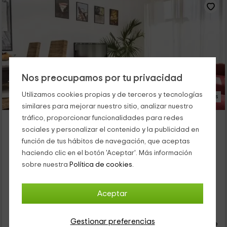
Nos preocupamos por tu privacidad
Utilizamos cookies propias y de terceros y tecnologías
22 Fotos
similares para mejorar nuestro sitio, analizar nuestro
tráfico, proporcionar funcionalidades para redes
Aloha Turia- NewWave Russafa Haven
sociales y personalizar el contenido y la publicidad en
Alojamiento ubicado a 11.1km de Silla
función de tus hábitos de navegación, que aceptas
Valencia (Capital), Valencia
haciendo clic en el botón 'Aceptar'. Más información
0 opiniones
sobre nuestra
Política de cookies.
Alquiler íntegro
3 habitaciones
4 personas
2 baños
Aceptar
36
€
Reserva inmediata
desde
Gestionar preferencias
persona y noche
Cancelación 7 días antes