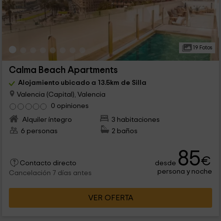
19 Fotos
Calma Beach Apartments
Alojamiento ubicado a 13.5km de Silla
Valencia (Capital), Valencia
0 opiniones
Alquiler íntegro
3 habitaciones
6 personas
2 baños
85
€
desde
Contacto directo
persona y noche
Cancelación 7 días antes
VER OFERTA