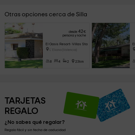
Otras opciones cerca de Silla
42
desde
€
persona y noche
El Oasis Resort- Villas Standard
E
L' Eliana (Valencia)
8
4
2
23km
TARJETAS 
REGALO
¿No sabes qué regalar?
Regalo fácil y sin fecha de caducidad