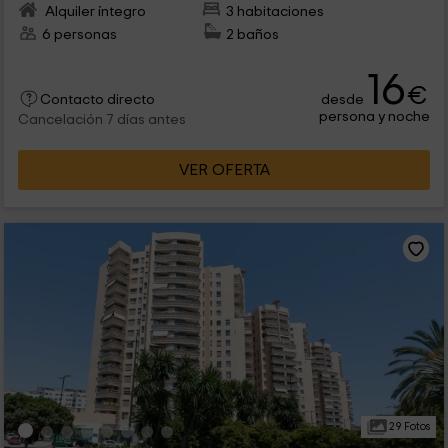
Alquiler íntegro
3 habitaciones
6 personas
2 baños
16
€
desde
Contacto directo
persona y noche
Cancelación 7 días antes
VER OFERTA
29 Fotos