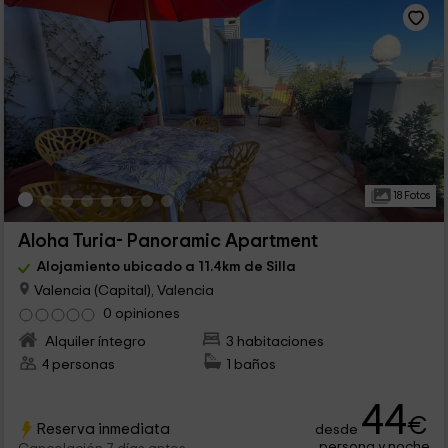
18 Fotos
Aloha Turia- Panoramic Apartment
Alojamiento ubicado a 11.4km de Silla
Valencia (Capital), Valencia
0 opiniones
Alquiler íntegro
3 habitaciones
4 personas
1 baños
44
€
Reserva inmediata
desde
persona y noche