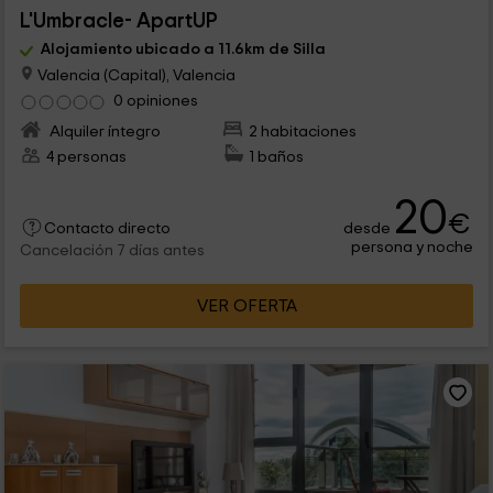
L'Umbracle- ApartUP
Alojamiento ubicado a 11.6km de Silla
Valencia (Capital), Valencia
0 opiniones
Alquiler íntegro
2 habitaciones
4 personas
1 baños
20
€
desde
Contacto directo
persona y noche
Cancelación 7 días antes
VER OFERTA