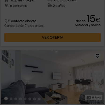
Alquiler íntegro
3 habitaciones
6 personas
2 baños
15
€
desde
Contacto directo
persona y noche
Cancelación 7 días antes
VER OFERTA
37 Fotos