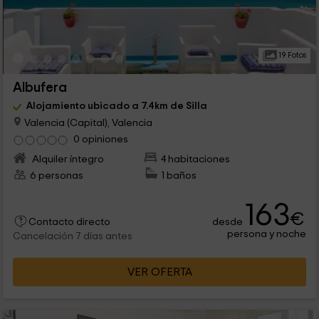
19 Fotos
Albufera
Alojamiento ubicado a 7.4km de Silla
Valencia (Capital), Valencia
0 opiniones
Alquiler íntegro
4 habitaciones
6 personas
1 baños
163
€
desde
Contacto directo
persona y noche
Cancelación 7 días antes
VER OFERTA