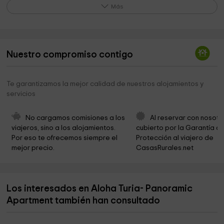
Parroquia de Nuestra Señora de Monserrat
5,1 km
Más
Parroquia San Antonio de Padua
6,6 km
Museu Antonia Mir
6,6 km
Nuestro compromiso contigo
Ayuntamiento de Catarroja
6,7 km
Centro cristiano Rosa de Sharon
6,8 km
Te garantizamos la mejor calidad de nuestros alojamientos y
servicios
DiverBol
6,8 km
Marmoles Artisticos Magraner
7,0 km
No cargamos comisiones a los 
Al reservar con nosotr
viajeros, sino a los alojamientos. 
cubierto por la Garantía de
Parroquia de la Asunción de Nuestra Señora de
7,1 km
Por eso te ofrecemos siempre el 
Protección al viajero de 
Torrent
mejor precio.
CasasRurales.net
Ayuntamiento de Torrent
7,5 km
Parroquia Nuestra Señora del Monte Sión
7,5 km
Los interesados en Aloha Turia- Panoramic
Parroquia de Nuestra Señora de los Ángeles
7,6 km
Apartment también han consultado
Ayuntamiento Torrent
7,6 km