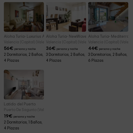
Aloha Turia- Luxurius Apartment in Historic Town
Aloha Turia- NewWave Russafa Haven
Aloha Turia- Mediterr
Valencia (Capital) (Valencia)
Valencia (Capital) (Valencia)
Valencia (Capital) (Valenc
56
€
36
€
44
€
persona y noche
persona y noche
persona y noche
2 Dormitorios, 2 Baños,
3 Dormitorios, 2 Baños,
3 Dormitorios, 2 Baños,
4 Plazas
4 Plazas
6 Plazas
Latido del Puerto
Puerto De Sagunto (Valencia)
19
€
persona y noche
2 Dormitorios, 1 Baños,
4 Plazas