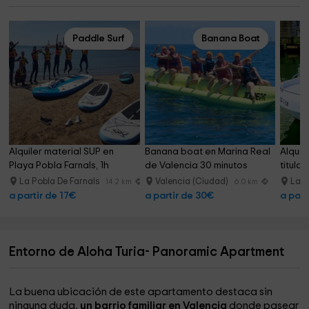
Paddle Surf
Banana Boat
Alquiler material SUP en 
Banana boat en Marina Real 
Alquila
Playa Pobla Farnals, 1h
de Valencia 30 minutos
titula
La Pobla De Farnals
Valencia (Ciudad)
La P
14.2 km
6.0 km
a partir de 17€
a partir de 30€
a part
Entorno de Aloha Turia- Panoramic Apartment
La buena ubicación de este apartamento destaca sin
ninguna duda,
un barrio familiar en Valencia
donde pasear