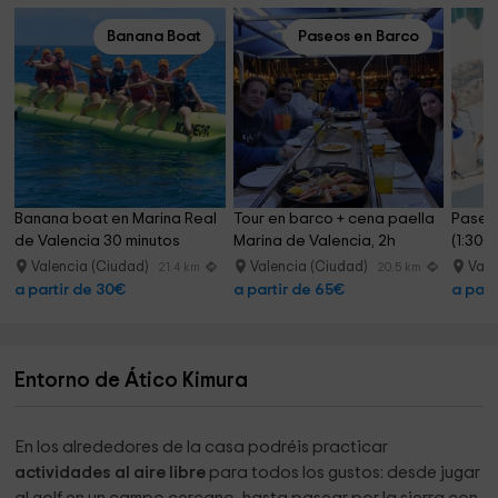
Banana Boat
Paseos en Barco
Banana boat en Marina Real 
Tour en barco + cena paella 
Paseo 
de Valencia 30 minutos
Marina de Valencia, 2h
(1:30h
Valencia (Ciudad)
Valencia (Ciudad)
Vale
21.4 km
20.5 km
a partir de 30€
a partir de 65€
a part
Entorno de Ático Kimura
En los alrededores de la casa podréis practicar
actividades al aire libre
para todos los gustos: desde jugar