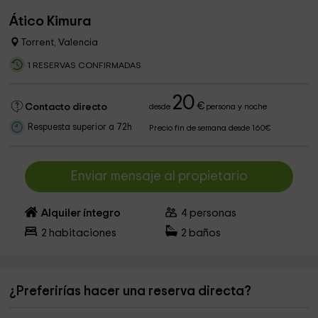
Ático Kimura
Torrent, Valencia
1 RESERVAS CONFIRMADAS
20
€
Contacto directo
desde
persona y noche
Respuesta superior a 72h
Precio fin de semana desde 160€
Enviar mensaje al propietario
Alquiler íntegro
4
personas
2
habitaciones
2
baños
¿Preferirías hacer una reserva directa?