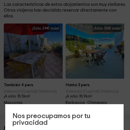
Las características de estos alojamientos son muy similares.
Otros viajeros han decidido reservar directamente con
ellos.
¡Sólo 24€ más!
¡Sólo 35€ más!
También 4 pers.
Hasta 3 pers.
Valencia (Capital) (Valencia)
Valencia (Capital) (Valencia)
¡A sólo 15.5km!
¡A sólo 15.9km!
Mascotas
Barbacoa · Chimenea
Nos preocupamos por tu
privacidad
Descripción de Ático Kimura