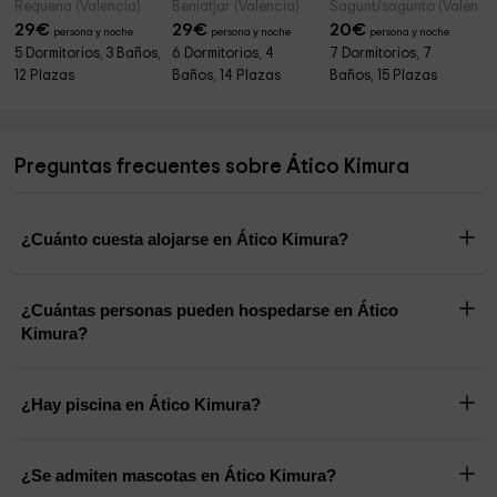
Requena (Valencia)
Beniatjar (Valencia)
Sagunt/sagunto (Valencia
29
€
29
€
20
€
persona y noche
persona y noche
persona y noche
5 Dormitorios, 3 Baños,
6 Dormitorios, 4
7 Dormitorios, 7
12 Plazas
Baños, 14 Plazas
Baños, 15 Plazas
Preguntas frecuentes sobre Ático Kimura
¿Cuánto cuesta alojarse en Ático Kimura?
¿Cuántas personas pueden hospedarse en Ático
Kimura?
¿Hay piscina en Ático Kimura?
¿Se admiten mascotas en Ático Kimura?