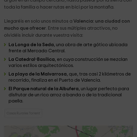
al golf en un campo cercano, hasta pasear por la sierra con
toda la familia o hacer rutas en bici por la montaña.
Llegaréis en
solo unos minutos a
Valencia: una ciudad con
mucho que ofrecer
. Entre sus múltiples atractivos, no
olvidéis incluir durante vuestra visita:
La Longa de la Seda
, una obra de arte gótico ubicada
frente al Mercado Central.
La Catedral-Basílica
, en cuya construcción se mezclan
varios estilos arquitectónicos.
La playa de la Malvarrosa
, que, tras casi 2 kilómetros de
recorrido, finaliza en el Puerto de Valencia.
El Parque natural de la Albufera
, un lugar perfecto para
disfrutar de un rico arroz a banda o de la tradicional
paella.
Casas Rurales Torrent