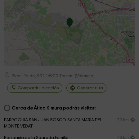
Picos Teide, 994
46900
Torrent
(
Valencia
)
Compartir ubicación
Generar ruta
Cerca de Ático Kimura podrás visitar:
PARROQUIA SAN JUAN BOSCO-SANTA MARIA DEL
7,3 km
MONTE VEDAT
Parroquia de la Sagrada Familia
7,3 km