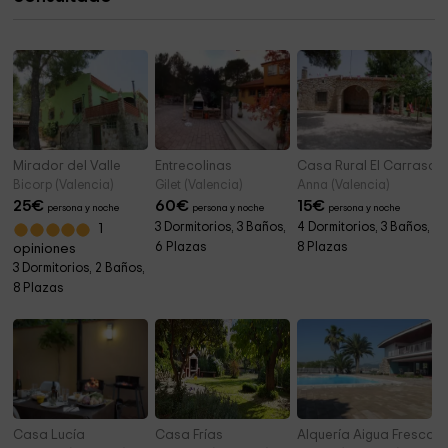
Parroquia Nuestra Señora de Mons
10,9 km
Parroquia de Nuestra Señora de Monserrat
10,9 km
Mirador del Valle
Entrecolinas
Casa Rural El Carrasca
Bicorp (Valencia)
Gilet (Valencia)
Anna (Valencia)
25
€
60
€
15
€
persona y noche
persona y noche
persona y noche
3 Dormitorios, 3 Baños,
4 Dormitorios, 3 Baños,
1
6 Plazas
8 Plazas
opiniones
3 Dormitorios, 2 Baños,
8 Plazas
Casa Lucía
Casa Frías
Alquería Aigua Fresca