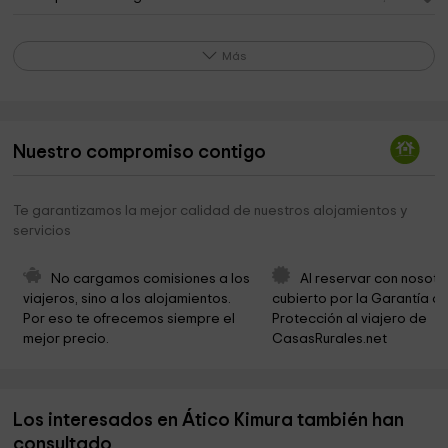
Senderos 21 SL
7,5 km
Más
Parroquia Ortodoxa Sf. Efrem cel Nou
7,8 km
Iglesia Bautista Bíblica De Torrent
8,0 km
Salon Del Reino De Los Testigos De Jehova.
8,2 km
Nuestro compromiso contigo
Ayuntamiento de Torrent
8,2 km
Te garantizamos la mejor calidad de nuestros alojamientos y
Parroquia Nuestra Señora del Monte Sión
8,4 km
servicios
Ayuntamiento Torrent
8,4 km
No cargamos comisiones a los 
Al reservar con nosotr
Parroquia de la Asunción de Nuestra Señora de
8,6 km
viajeros, sino a los alojamientos. 
cubierto por la Garantía de
Torrent
Por eso te ofrecemos siempre el 
Protección al viajero de 
mejor precio.
CasasRurales.net
Marmoles Artisticos Magraner
8,8 km
DiverBol
8,8 km
Los interesados en Ático Kimura también han
Club Penyes Males
9,2 km
consultado