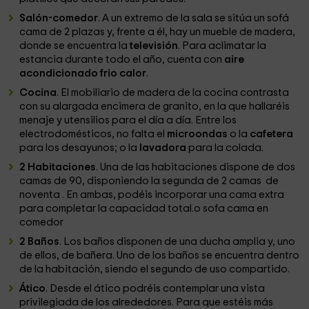
Salón-comedor
. A un extremo de la sala se sitúa un sofá
cama de 2 plazas y, frente a él, hay un mueble de madera,
donde se encuentra la
televisión
. Para aclimatar la
estancia durante todo el año, cuenta con
aire
acondicionado frio calor
.
Cocina
. El mobiliario de madera de la cocina contrasta
con su alargada encimera de granito, en la que hallaréis
menaje y utensilios para el día a día. Entre los
electrodomésticos, no falta el
microondas
o la
cafetera
para los desayunos; o la
lavadora
para la colada.
2 Habitaciones
. Una de las habitaciones dispone de dos
camas de 90, disponiendo la segunda de 2 camas de
noventa . En ambas, podéis incorporar una cama extra
para completar la capacidad total.o sofa cama en
comedor
2 Baños
. Los baños disponen de una ducha amplia y, uno
de ellos, de bañera. Uno de los baños se encuentra dentro
de la habitación, siendo el segundo de uso compartido.
Ático
. Desde el ático podréis contemplar una vista
privilegiada de los alrededores. Para que estéis más