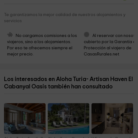
Centro cristiano Rosa de Sharon
9,9 km
Te garantizamos la mejor calidad de nuestros alojamientos y
servicios
Parroquia de Nuestra Señora de los Ángeles
10,9 km
Torre Mora
11,0 km
No cargamos comisiones a los 
Al reservar con nosotr
viajeros, sino a los alojamientos. 
cubierto por la Garantía de
DiverBol
11,6 km
Por eso te ofrecemos siempre el 
Protección al viajero de 
mejor precio.
CasasRurales.net
Marmoles Artisticos Magraner
11,8 km
Parroquia de la Asunción de Nuestra Señora de
11,9 km
Torrent
Los interesados en Aloha Turia- Artisan Haven El
Ayuntamiento de Beniparrell
12,0 km
Cabanyal Oasis también han consultado
Parroquia Nuestra Señora del Monte Sión
12,2 km