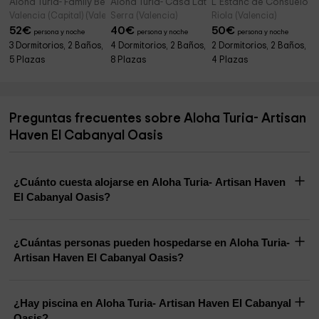
Aloha Turia- Family Beach House
Aloha Turia- Casa Latel
L' Estanc de Consuelo
Valencia (Capital) (Valencia)
Serra (Valencia)
Riola (Valencia)
52
€
40
€
50
€
persona y noche
persona y noche
persona y noche
3 Dormitorios, 2 Baños,
4 Dormitorios, 2 Baños,
2 Dormitorios, 2 Baños,
5 Plazas
8 Plazas
4 Plazas
Preguntas frecuentes sobre Aloha Turia- Artisan
Haven El Cabanyal Oasis
¿Cuánto cuesta alojarse en Aloha Turia- Artisan Haven
El Cabanyal Oasis?
¿Cuántas personas pueden hospedarse en Aloha Turia-
Artisan Haven El Cabanyal Oasis?
¿Hay piscina en Aloha Turia- Artisan Haven El Cabanyal
Oasis?