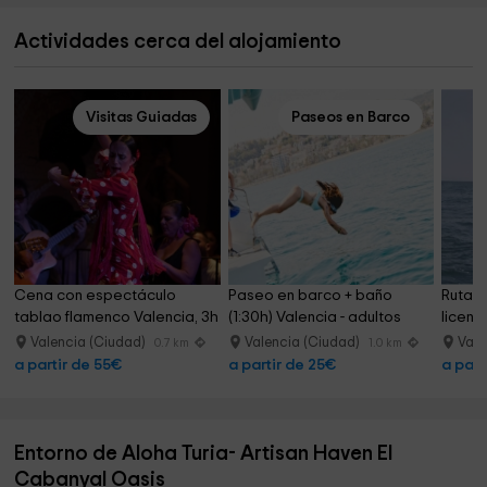
Actividades cerca del alojamiento
Visitas Guiadas
Paseos en Barco
Cena con espectáculo 
Paseo en barco + baño 
Ruta m
tablao flamenco Valencia, 3h
(1:30h) Valencia - adultos
licenc
Valencia (Ciudad)
Valencia (Ciudad)
Vale
0.7 km
1.0 km
a partir de 55€
a partir de 25€
a part
Entorno de Aloha Turia- Artisan Haven El
Cabanyal Oasis