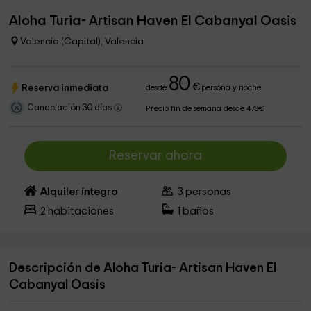
Aloha Turia- Artisan Haven El Cabanyal Oasis
Valencia (Capital), Valencia
80
€
Reserva inmediata
desde
persona y noche
Cancelación 30 días
Precio fin de semana desde 478€
Reservar ahora
Alquiler íntegro
3
personas
2
habitaciones
1
baños
Descripción de Aloha Turia- Artisan Haven El
Cabanyal Oasis