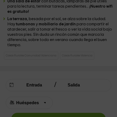
Una sala de estar
con butacas, lámparas de pie útiles
para la lectura, terminar tareas pendientes...
¡Nuestro wifi
es gratuito!
La terraza
, besada por el sol, se alza sobre la ciudad.
Hay
tumbonas
y
mobiliario de jardín
para compartir el
atardecer, salir a tomar el fresco o ver la vida social bajo
vuestros pies. Sin duda un rincón común que marca la
diferencia, sobre todo en verano cuando llega el buen
tiempo.
Casas Rurales Comunidad Valenciana
Casas Rurales Valencia