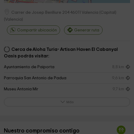
Carrer de Josep Benlliure 204
46011
Valencia (Capital)
(
Valencia
)
Compartir ubicación
Generar ruta
Cerca de Aloha Turia- Artisan Haven El Cabanyal
Oasis podrás visitar:
Ayuntamiento de Paiporta
8,8 km
Parroquia San Antonio de Padua
9,6 km
Museu Antonia Mir
9,7 km
Ayuntamiento de Picanya
9,7 km
Más
Parroquia Nuestra Señora de Mons
9,7 km
Parroquia de Nuestra Señora de Monserrat
9,7 km
Nuestro compromiso contigo
Ayuntamiento de Catarroja
9,7 km