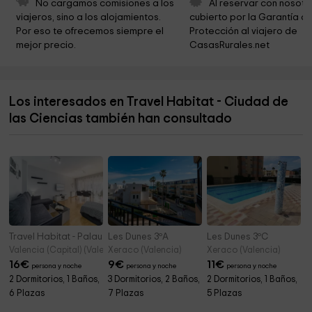
No cargamos comisiones a los 
Al reservar con nosotr
viajeros, sino a los alojamientos. 
cubierto por la Garantía de
DiverBol
9,3 km
Por eso te ofrecemos siempre el 
Protección al viajero de 
mejor precio.
CasasRurales.net
Marmoles Artisticos Magraner
9,5 km
Parroquia de la Asunción de Nuestra Señora de
9,5 km
Torrent
Los interesados en Travel Habitat - Ciudad de
Parroquia Nuestra Señora del Monte Sión
9,8 km
las Ciencias también han consultado
Ayuntamiento de Torrent
9,8 km
Travel Habitat - Palau de les Arts
Les Dunes 3ºA
Les Dunes 3ºC
Valencia (Capital) (Valencia)
Xeraco (Valencia)
Xeraco (Valencia)
16
€
9
€
11
€
persona y noche
persona y noche
persona y noche
2 Dormitorios, 1 Baños,
3 Dormitorios, 2 Baños,
2 Dormitorios, 1 Baños,
6 Plazas
7 Plazas
5 Plazas