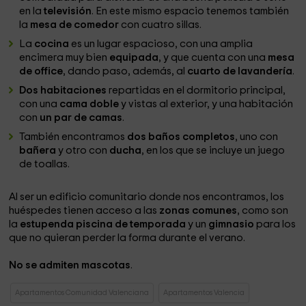
en la
televisión
. En este mismo espacio tenemos también
la
mesa de comedor
con cuatro sillas.
La
cocina
es un lugar espacioso, con una amplia
encimera muy bien
equipada
, y que cuenta con una
mesa
de office
, dando paso, además, al
cuarto de lavandería
.
Dos habitaciones
repartidas en el dormitorio principal,
con una
cama doble
y vistas al exterior, y una habitación
con
un par de camas
.
También encontramos
dos baños completos
, uno con
bañera
y otro con
ducha
, en los que se incluye un juego
de toallas.
Al ser un edificio comunitario donde nos encontramos, los
huéspedes tienen acceso a las
zonas comunes
, como son
la
estupenda piscina de temporada
y un
gimnasio
para los
que no quieran perder la forma durante el verano.
No se admiten mascotas
.
Apartamentos Comunidad Valenciana
Apartamentos Valencia