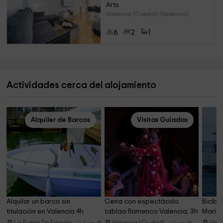
Arts
Valencia (Capital) (Valencia)
6
2
1
Actividades cerca del alojamiento
Alquiler de Barcos
Visitas Guiadas
Alquilar un barco sin 
Cena con espectáculo 
Bicibi
titulación en Valencia 4h
tablao flamenco Valencia, 3h
Marina