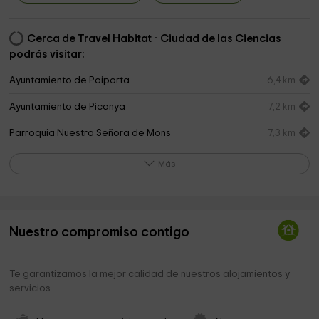
Cerca de Travel Habitat - Ciudad de las Ciencias
podrás visitar:
Ayuntamiento de Paiporta
6,4 km
Ayuntamiento de Picanya
7,2 km
Parroquia Nuestra Señora de Mons
7,3 km
Parroquia de Nuestra Señora de Monserrat
7,3 km
Más
Parroquia San Antonio de Padua
7,6 km
Museu Antonia Mir
7,6 km
Nuestro compromiso contigo
Ayuntamiento de Catarroja
7,7 km
Centro cristiano Rosa de Sharon
7,9 km
Te garantizamos la mejor calidad de nuestros alojamientos y
servicios
Parroquia de Nuestra Señora de los Ángeles
8,8 km
Torre Mora
9,0 km