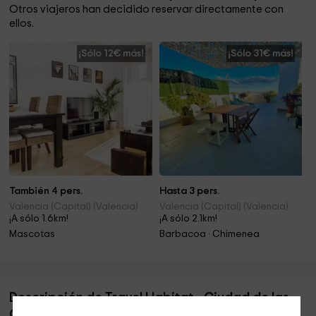
Otros viajeros han decidido reservar directamente con
ellos.
¡Sólo 12€ más!
¡Sólo 31€ más!
También 4 pers.
Hasta 3 pers.
Valencia (Capital) (Valencia)
Valencia (Capital) (Valencia)
¡A sólo 1.6km!
¡A sólo 2.1km!
Mascotas
Barbacoa · Chimenea
Descripción de Travel Habitat - Ciudad de las
Ciencias