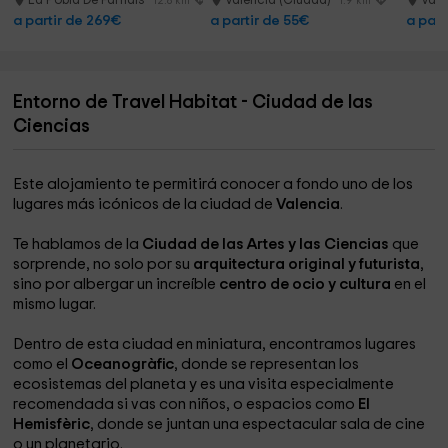
La Pobla De Farnals
Valencia (Ciudad)
Vale
12.8 km
1.9 km
a partir de 269€
a partir de 55€
a part
Entorno de Travel Habitat - Ciudad de las
Ciencias
Este alojamiento te permitirá conocer a fondo uno de los
lugares más icónicos de la ciudad de
Valencia
.
Te hablamos de la
Ciudad de las Artes y las Ciencias
que
sorprende, no solo por su
arquitectura original y futurista
,
sino por albergar un increíble
centro de ocio y cultura
en el
mismo lugar.
Dentro de esta ciudad en miniatura, encontramos lugares
como el
Oceanogràfic
, donde se representan los
ecosistemas del planeta y es una visita especialmente
recomendada si vas con niños, o espacios como
El
Hemisfèric
, donde se juntan una espectacular sala de cine
o un planetario.