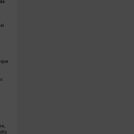
las
o
 el
 que
os
re,
día.