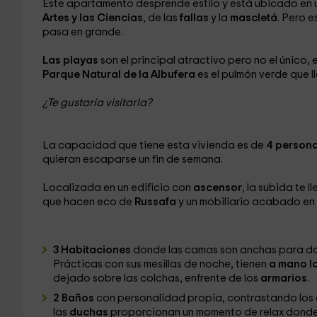
Este apartamento desprende estilo y está ubicado en 
Artes y las Ciencias
, de las
fallas
y la
mascletá
. Pero e
pasa en grande.
Las playas
son el principal atractivo pero no el único, e
Parque Natural de la Albufera
es el pulmón verde que l
¿Te gustaría visitarla?
La capacidad que tiene esta vivienda es de
4 person
quieran escaparse un fin de semana.
Localizada en un edificio con
ascensor
, la subida te 
que hacen eco de
Russafa
y un mobiliario acabado en
3 Habitaciones
donde las camas son anchas para dor
Prácticas con sus mesillas de noche, tienen
a mano l
dejado sobre las colchas, enfrente de los
armarios
.
2 Baños
con personalidad propia, contrastando los co
las
duchas
proporcionan un momento de relax dond