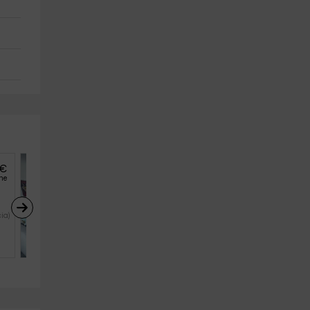
€
34
€
desde
he
persona y noche
Aloha Turia- The 
Bohemian Beach House
ia)
Valencia (Capital) (Valencia)
4
1
1