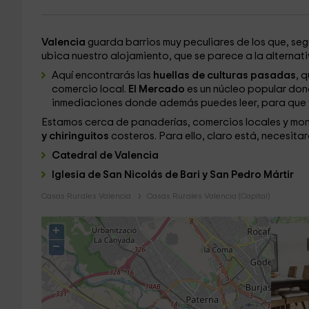
Valencia
guarda barrios muy peculiares de los que, segu
ubica nuestro alojamiento, que se parece a la alternat
Aquí encontrarás las
huellas de culturas pasadas
, 
comercio local.
El Mercado
es un núcleo popular dond
inmediaciones donde además puedes leer, para que tú
Estamos cerca de panaderías, comercios locales y monu
y chiringuitos
costeros. Para ello, claro está, necesita
Catedral de Valencia
Iglesia de San Nicolás de Bari y San Pedro Mártir
Casas Rurales Valencia
Casas Rurales Valencia (Capital)
+
−