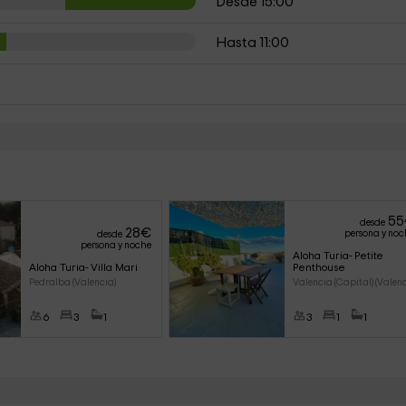
Desde 15:00
Hasta 11:00
55
desde
28
€
persona y noc
desde
persona y noche
Aloha Turia- Petite 
Aloha Turia- Villa Mari
Penthouse
Pedralba (Valencia)
Valencia (Capital) (Valenc
6
3
1
3
1
1