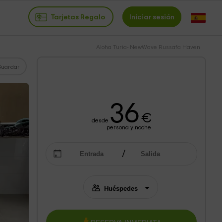
Tarjetas Regalo
Iniciar sesión
Aloha Turia- NewWave Russafa Haven
Guardar
36
€
desde
persona y noche