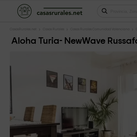
CasasRurales.net
Casas Rurales
Casas Rurales Comunidad Valenciana
Aloha Turia- NewWave Russa