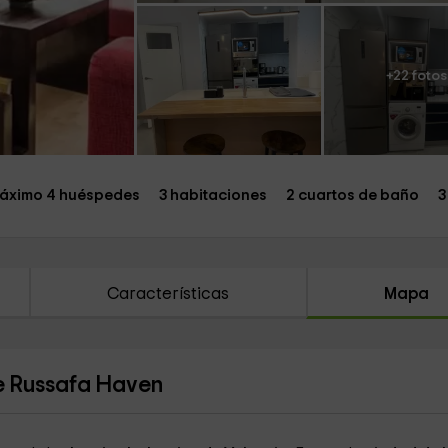
+22 fotos
áximo 4 huéspedes
3 habitaciones
2 cuartos de baño
3
Características
Mapa
e Russafa Haven