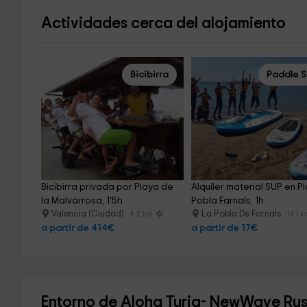
Actividades cerca del alojamiento
Bicibirra
Paddle S
Bicibirra privada por Playa de 
Alquiler material SUP en P
la Malvarrosa, 1'5h
Pobla Farnals, 1h
Valencia (Ciudad)
La Pobla De Farnals
4.2 km
14.1 
a partir de 414€
a partir de 17€
Entorno de Aloha Turia- NewWave Ru