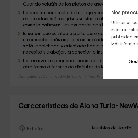
Cuando salgáis de los platos de aseo, os espera el l
Nos preocu
La cocina
con su isla de trabajo y
barra americana
c
electrodomésticos grises se sitúan al fondo, de lo m
Utilizamos co
como la
cafetera
... os ayudarán con las recetas case
nuestro tráfi
El salón
, que se sitúa a parte pero conectado con l
publicidad en
un
comedor
, más amplio y amueblado con cuatro silla
Más informac
sofá
, acolchado y orientado hacia la
televisión de 
necesitáis trabajar, la conexión a internet por
wifi
es 
La terraza
, un pequeño rincón ajardinado de césped 
Gest
otra forma diferente de disfrutar de la ciudad, que s
Apartamentos Comunidad Valenciana
Apartamentos Valencia
A
Características de Aloha Turia- Ne
Muebles de Jardín
Exterior