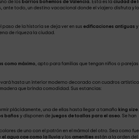
uno de los
barrios bohemios de Valencia.
Esta es la
ciudad de 
s, ante todo, un destino vacacional donde el viajero disfruta y l
l paso de la historia se deja ver en sus
edificaciones antiguas
y
lena de riqueza la ciudad.
as como máximo
, apto para familias que tengan niños o parejas
llevará hasta un interior moderno decorado con cuadros artístic
 madera que brinda comodidad. Sus estancias:
mir plácidamente, una de ellas hasta llegar a tamaño
king size
.
os baños
y disponen de
juegos de toallas para el aseo
. Se han
lores de uno con el patrón en el mármol del otro. Sea como fue
e
el agua cae como la lluvia
y los
amenities
están a la orden del 