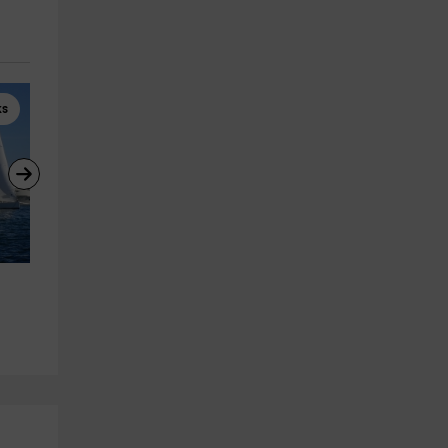
ks
Motos de Agua
Motos de Agua
Alquiler jetski con titulación 
Ruta moto de agua sin licenc
Valencia 30 minutos
costa Valencia 1h
Valencia (Ciudad)
Valencia (Ciudad)
4.2 km
4.0 km
a partir de 75€
a partir de 130€