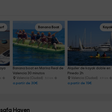
urf
Banana Boat
Kaya
laya 
Banana boat en Marina Real de 
Alquiler de kayak doble en 
Valencia 30 minutos
Pinedo 2h
Valencia (Ciudad)
Valencia (Ciudad)
km
5.0 km
4.9 km
a partir de 30€
a partir de 15€
ssafa Haven