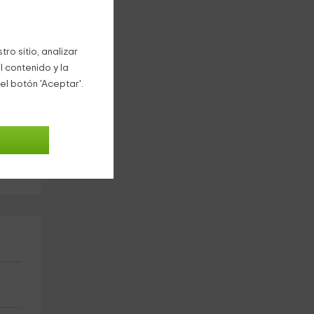
os
ro sitio, analizar
l contenido y la
por
el botón 'Aceptar'.
l
i
s es