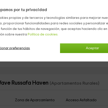
avabo con su espejo y foco superior.
pamos por tu privacidad
on banquetas altas para disfrutar del desayuno. Los
ás actuales y con gran variedad: grandes como el
horno
, pequeñ
okies propias y de terceros y tecnologías similares para mejorar nuest
ras.
co, proporcionar funcionalidades para redes sociales y personalizar e
a estancia anterior dado que ésta queda abierta. Está formado 
 función de tus hábitos de navegación, que aceptas haciendo clic en 
s para sentaros a compartir las comidas diarias. Enfrente está e
ión sobre nuestra
Política de cookies.
pantalla plana
, donde podréis poner vuestras series favoritas. S
gratuita.
artificial, que contiene otro
comedor
. Estar aquí por las noche
ionar preferencias
Aceptar
e extiende bajo vuestros pies.
partamentos Valencia (Capital)
wWave Russafa Haven
(Apartamentos Rurales)
Zona de Aparcamiento
Acceso Asfaltado