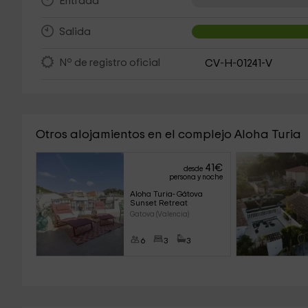
Entrada
Salida
Nº de registro oficial
CV-H-01241-V
Otros alojamientos en el complejo Aloha Turia
41
€
desde
persona y noche
Aloha Turia- Gátova 
Sunset Retreat
Gatova (Valencia)
6
3
3