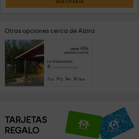
VER OFERTA
Otras opciones cerca de Alzira
43
desde
€
persona y noche
La Tramuntana
Cullera (Valencia)
6
2
1
17km
TARJETAS 
REGALO