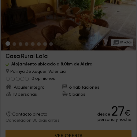
19 Fotos
Casa Rural Laia
Alojamiento ubicado a 8.0km de Alzira
Polinyà De Xúquer, Valencia
0 opiniones
Alquiler íntegro
6 habitaciones
18 personas
5 baños
27
€
desde
Contacto directo
persona y noche
Cancelación 30 días antes
VER OFERTA