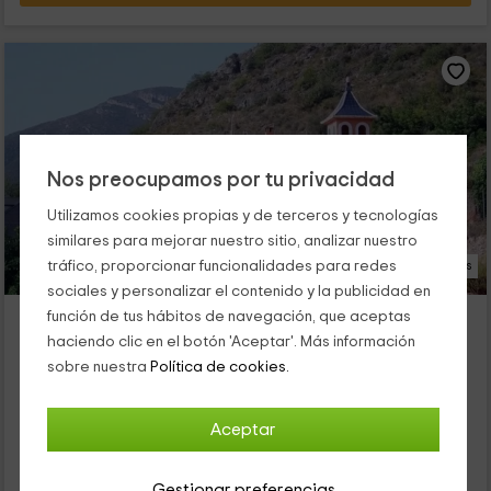
Nos preocupamos por tu privacidad
Utilizamos cookies propias y de terceros y tecnologías
similares para mejorar nuestro sitio, analizar nuestro
tráfico, proporcionar funcionalidades para redes
44 Fotos
sociales y personalizar el contenido y la publicidad en
La Torreta
función de tus hábitos de navegación, que aceptas
haciendo clic en el botón 'Aceptar'. Más información
Alojamiento ubicado a 7.0km de Alzira
sobre nuestra
Política de cookies.
Corbera, Valencia
0 opiniones
Alquiler íntegro
3 habitaciones
Aceptar
8 personas
2 baños
Gestionar preferencias