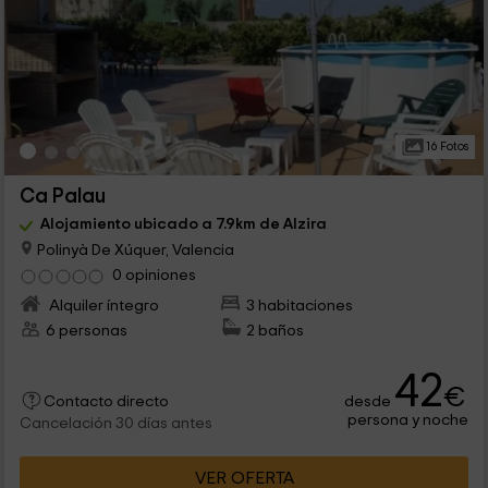
16 Fotos
Ca Palau
Alojamiento ubicado a 7.9km de Alzira
Polinyà De Xúquer, Valencia
0 opiniones
Alquiler íntegro
3 habitaciones
6 personas
2 baños
42
€
desde
Contacto directo
persona y noche
Cancelación 30 días antes
VER OFERTA