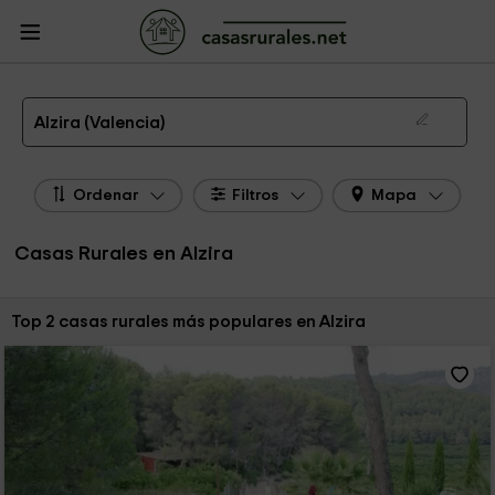
CasasRurales.net
Casas Rurales
Casas Rurales Comunidad Valenciana
Casas Rurales Valencia
Casas Rurales Alzira
Las 2 mejores casas rurales en Alzira de 2026
Alzira (Valencia)
Ordenar
Filtros
Mapa
Casas Rurales en Alzira
Ordenar por:
Top 2 casas rurales más populares en Alzira