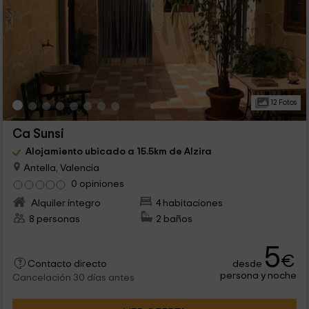
12 Fotos
Ca Sunsi
Alojamiento ubicado a 15.5km de Alzira
Antella, Valencia
0 opiniones
Alquiler íntegro
4 habitaciones
8 personas
2 baños
5
€
desde
Contacto directo
persona y noche
Cancelación 30 días antes