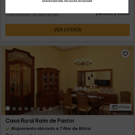
33
€
desde
Contacto directo
persona y noche
Cancelación 30 días antes
VER OFERTA
21 Fotos
Casa Rural Raïm de Pastor
Alojamiento ubicado a 7.4km de Alzira