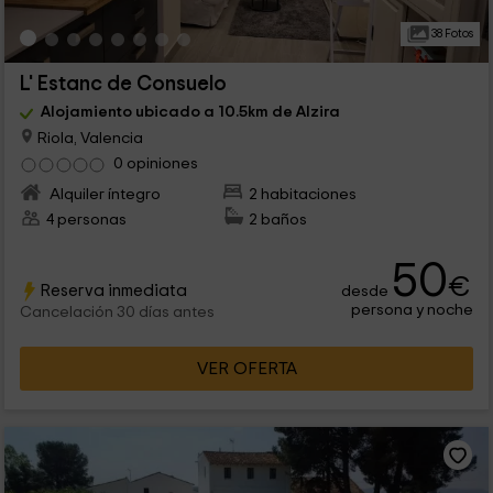
38 Fotos
L' Estanc de Consuelo
Alojamiento ubicado a 10.5km de Alzira
Riola, Valencia
0 opiniones
Alquiler íntegro
2 habitaciones
4 personas
2 baños
50
€
Reserva inmediata
desde
persona y noche
Cancelación 30 días antes
VER OFERTA