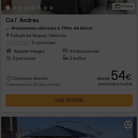
15 Fotos
Ca l´Andreu
Alojamiento ubicado a 7.9km de Alzira
Polinyà De Xúquer, Valencia
0 opiniones
Alquiler íntegro
4 habitaciones
8 personas
2 baños
54
€
desde
Contacto directo
persona y noche
Cancelación 30 días antes
VER OFERTA