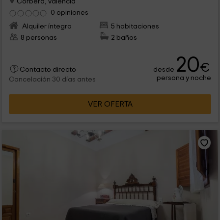
Corbera, Valencia
0 opiniones
Alquiler íntegro
5 habitaciones
8 personas
2 baños
20
€
desde
Contacto directo
persona y noche
Cancelación 30 días antes
VER OFERTA