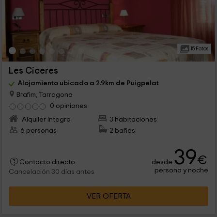
15 Fotos
Les Ciceres
Alojamiento ubicado a 2.9km de Puigpelat
Brafim, Tarragona
0 opiniones
Alquiler íntegro
3 habitaciones
6 personas
2 baños
39
€
desde
Contacto directo
persona y noche
Cancelación 30 días antes
VER OFERTA