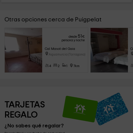
Otras opciones cerca de Puigpelat
51
desde
€
persona y noche
Cal Masot del Gaia
C
Aiguamurcia (Tarragona)
4
2
1
7km
TARJETAS 
REGALO
¿No sabes qué regalar?