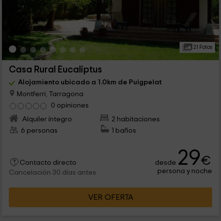
21 Fotos
Casa Rural Eucaliptus
Alojamiento ubicado a 1.0km de Puigpelat
Montferri, Tarragona
0 opiniones
Alquiler íntegro
2 habitaciones
6 personas
1 baños
29
€
desde
Contacto directo
persona y noche
Cancelación 30 días antes
VER OFERTA