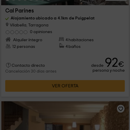
Cal Parines
Alojamiento ubicado a 4.1km de Puigpelat
Vilabella, Tarragona
0 opiniones
Alquiler íntegro
4 habitaciones
12 personas
4 baños
92
€
desde
Contacto directo
persona y noche
Cancelación 30 días antes
VER OFERTA