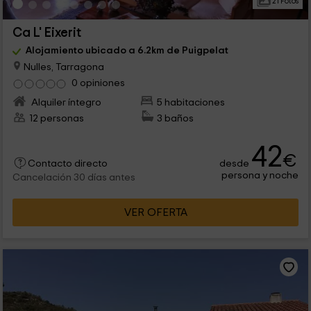
21 Fotos
Ca L' Eixerit
Alojamiento ubicado a 6.2km de Puigpelat
Nulles, Tarragona
0 opiniones
Alquiler íntegro
5 habitaciones
12 personas
3 baños
42
€
desde
Contacto directo
persona y noche
Cancelación 30 días antes
VER OFERTA