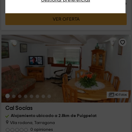
Gestionar preferencias
persona y noche
Cancelación 30 días antes
VER OFERTA
40 Fotos
Cal Socías
Alojamiento ubicado a 2.8km de Puigpelat
Vila rodona, Tarragona
0 opiniones