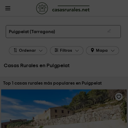
CasasRurales.net
Casas Rurales
Casas Rurales Cataluña
Casas Rurales
Tarragona
Casas Rurales Puigpelat
Las 1 mejores casas rurales en Puigpelat de 2026
Puigpelat (Tarragona)
Ordenar
Filtros
Mapa
Casas Rurales en Puigpelat
Ordenar por:
Top 1 casas rurales más populares en Puigpelat