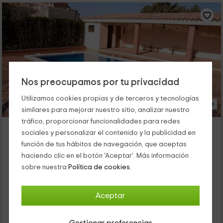
Nos preocupamos por tu privacidad
Utilizamos cookies propias y de terceros y tecnologías
15 Fotos
similares para mejorar nuestro sitio, analizar nuestro
tráfico, proporcionar funcionalidades para redes
Rural Jordà
sociales y personalizar el contenido y la publicidad en
Alojamiento ubicado a 2.8km de Puigpelat
función de tus hábitos de navegación, que aceptas
Rodonya, Tarragona
haciendo clic en el botón 'Aceptar'. Más información
0 opiniones
sobre nuestra
Política de cookies.
Por habitaciones
7 habitaciones
15 personas
7 baños
Aceptar
48
€
desde
Contacto directo