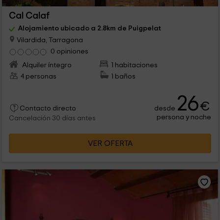
Cal Calaf
Alojamiento ubicado a 2.8km de Puigpelat
Vilardida, Tarragona
0 opiniones
Alquiler íntegro
1 habitaciones
4 personas
1 baños
26
€
desde
Contacto directo
persona y noche
Cancelación 30 días antes
VER OFERTA