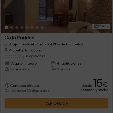
13 Fotos
Ca la Padrina
Alojamiento ubicado a 4.2km de Puigpelat
Vilabella, Tarragona
0 opiniones
Alquiler íntegro
4 habitaciones
8 personas
5 baños
15
€
desde
Contacto directo
persona y noche
Cancelación 30 días antes
VER OFERTA