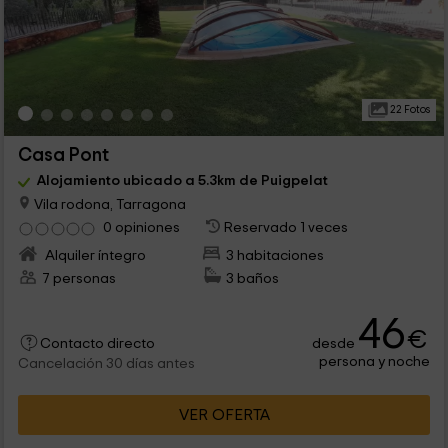
22 Fotos
Casa Pont
Alojamiento ubicado a 5.3km de Puigpelat
Vila rodona, Tarragona
0 opiniones
Reservado 1 veces
Alquiler íntegro
3 habitaciones
7 personas
3 baños
46
€
desde
Contacto directo
persona y noche
Cancelación 30 días antes
VER OFERTA