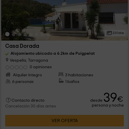
23 Fotos
Casa Dorada
Alojamiento ubicado a 6.2km de Puigpelat
Vespella, Tarragona
0 opiniones
Alquiler íntegro
3 habitaciones
6 personas
1 baños
39
€
desde
Contacto directo
persona y noche
Cancelación 30 días antes
VER OFERTA