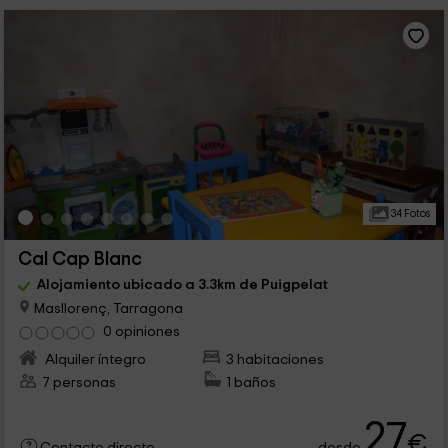
34 Fotos
Cal Cap Blanc
Alojamiento ubicado a 3.3km de Puigpelat
Masllorenç, Tarragona
0 opiniones
Alquiler íntegro
3 habitaciones
7 personas
1 baños
27
€
desde
Contacto directo