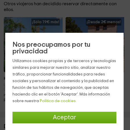
Otros viajeros han decidido reservar directamente con
ellos.
¡Sólo 19€ más!
¡Desde 2€ menos!
Nos preocupamos por tu
privacidad
Utilizamos cookies propias y de terceros y tecnologías
similares para mejorar nuestro sitio, analizar nuestro
tráfico, proporcionar funcionalidades para redes
Hasta 6 pers.
Hasta 8 pers.
sociales y personalizar el contenido y la publicidad en
La Pobla De Montornes
Roda De Bara (Tarragona)
función de tus hábitos de navegación, que aceptas
(Tarragona)
¡A sólo 16.2km!
¡A sólo 14.6km!
haciendo clic en el botón 'Aceptar'. Más información
Piscina · Barbacoa · Mascotas · Chimenea
Piscina · Barbacoa · Chimenea
sobre nuestra
Política de cookies.
Aceptar
Descripción de Mas del Porta