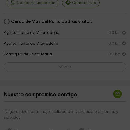
Compartir ubicación
Generar ruta
Cerca de Mas del Porta podrás visitar:
Ayuntamiento de Villarrodona
0,0 km
Ayuntamiento de Vila-rodona
0,0 km
Parroquia de Santa María
0,0 km
Ayuntamiento de Vila-Rodona
0,1 km
Más
Ayuntamiento De Brafim
0,2 km
Iglesia de Sant Llorenç
0,4 km
Nuestro compromiso contigo
Parròquia de Santa Maria
2,0 km
Iglesia de Santa Maria
2,8 km
Te garantizamos la mejor calidad de nuestros alojamientos y
servicios
Iglesia de Sant Pere
3,5 km
Ayuntamiento de Aiguamúrcia
3,9 km