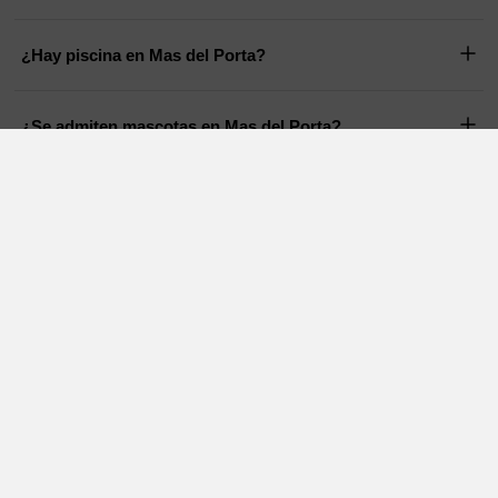
¿Hay piscina en Mas del Porta?
¿Se admiten mascotas en Mas del Porta?
Casas Rurales en otras zonas cercanas
Casas rurales con encanto
Alquiler de casas rurales
Tarragona
Lleida
Alquiler de casa rural
Casa rural con encanto
Barcelona
Andorra
Alquiler de casa rural
Alquiler de casas rurales
Aiguamurcia
Montferri
Casa rural con encanto
Casas rurales con encanto
Vilardida
Vilabella