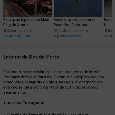
Ruta quad biplaza por Mont 
Vuelo en paratrike por el 
Ruta a
Roig de 3 horas
Penedès, 15 minutos
h
Salou
La Munia
Rod
28.7 km
23.6 km
a partir de 150€
a partir de 125€
a part
Entorno de Mas del Porta
Entorno a la casa existen numerosos lugares de interés.
Recomendamos la
Ruta del Cister
, o municipios vecinos
como
Valls, Cambrlis o Salou
. Además, la orografía del
entorno es ideal para disfrutar de actividades como
senderismo
.
Y además,
Tarragona
: