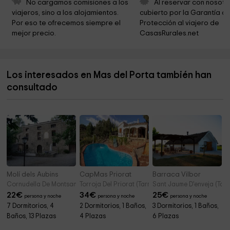
No cargamos comisiones a los 
Al reservar con nosotr
viajeros, sino a los alojamientos. 
cubierto por la Garantía de
Albereda de Santes Creus
4,0 km
Por eso te ofrecemos siempre el 
Protección al viajero de 
mejor precio.
CasasRurales.net
Mare de Deu de Montserrat
4,8 km
SAGRADA FAMILIA 2
4,9 km
Los interesados en Mas del Porta también han
Ayuntamiento de Rodonya
4,9 km
consultado
Ayuntamiento de Bràfim
4,9 km
Molí dels Aubins
CapMas Priorat
Barraca Vilbor
Cornudella De Montsant (Tarragona)
Torroja Del Priorat (Tarragona)
Sant Jaume D'enveja (Tar
22
€
34
€
25
€
persona y noche
persona y noche
persona y noche
7 Dormitorios, 4
2 Dormitorios, 1 Baños,
3 Dormitorios, 1 Baños,
Baños, 13 Plazas
4 Plazas
6 Plazas