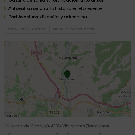
Castillo de Tamarit
: fortificación junto al mar.
Anfiteatro romano
, la historia en el presente.
Port Aventura
, diversión y adrenalina.
Casas Rurales Vila rodona
Casas Rurales Costa Dorada
Masia del Porta, s/n
43814
Vila rodona
(
Tarragona
)