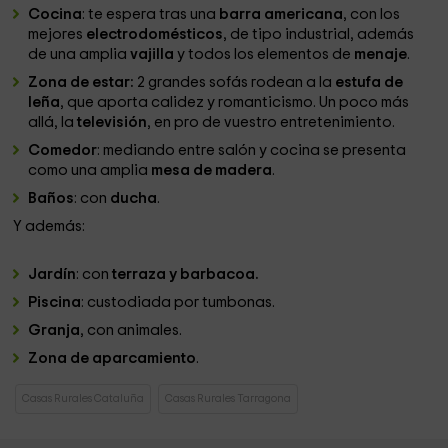
Cocina
: te espera tras una
barra americana
, con los
mejores
electrodomésticos
, de tipo industrial, además
de una amplia
vajilla
y todos los elementos de
menaje
.
Zona de estar:
2 grandes sofás rodean a la
estufa de
leña
, que aporta calidez y romanticismo. Un poco más
allá, la
televisión
, en pro de vuestro entretenimiento.
Comedor
: mediando entre salón y cocina se presenta
como una amplia
mesa de madera
.
Baños
: con
ducha
.
Y además:
Jardín
: con
terraza y barbacoa.
Piscina
: custodiada por tumbonas.
Granja
, con animales.
Zona de aparcamiento
.
Casas Rurales Cataluña
Casas Rurales Tarragona