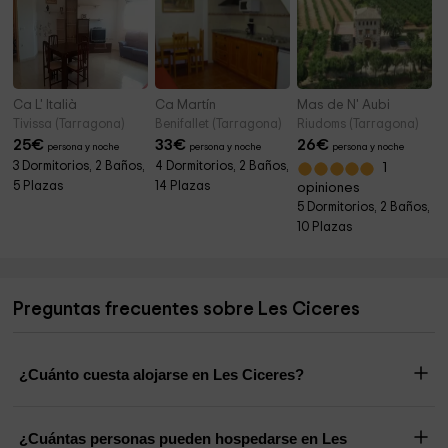
Ca L' Italià
Ca Martín
Mas de N' Aubi
Tivissa (Tarragona)
Benifallet (Tarragona)
Riudoms (Tarragona)
25
€
33
€
26
€
persona y noche
persona y noche
persona y noche
3 Dormitorios, 2 Baños,
4 Dormitorios, 2 Baños,
1
5 Plazas
14 Plazas
opiniones
5 Dormitorios, 2 Baños,
10 Plazas
Preguntas frecuentes sobre Les Ciceres
¿Cuánto cuesta alojarse en Les Ciceres?
¿Cuántas personas pueden hospedarse en Les