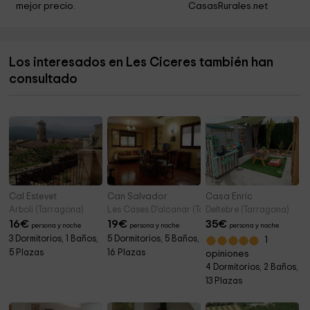
mejor precio.
CasasRurales.net
Molì del Mig
3,5 km
Molì del Mih
3,5 km
Los interesados en Les Ciceres también han
Ayuntamiento de Puigpelat
4,0 km
consultado
Ayuntamiento de Nulles
4,5 km
Cal Estevet
Can Salvador
Casa Enric
Arboli (Tarragona)
Les Cases D'alcanar (Tarragona)
Deltebre (Tarragona)
16
€
19
€
35
€
persona y noche
persona y noche
persona y noche
3 Dormitorios, 1 Baños,
5 Dormitorios, 5 Baños,
1
5 Plazas
16 Plazas
opiniones
4 Dormitorios, 2 Baños,
13 Plazas