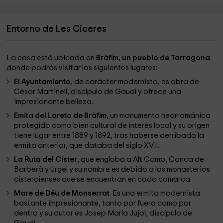
Entorno de Les Ciceres
La casa está ubicada en
Bràfim, un pueblo de Tarragona
donde podrás visitar los siguientes lugares:
El Ayuntamiento
, de carácter modernista, es obra de
Cèsar Martinell, discípulo de Gaudí y ofrece una
impresionante belleza.
Emita del Loreto de Bràfim
, un monumento neorrománico
protegido como bien cultural de interés local y su origen
tiene lugar entre 1889 y 1892, tras haberse derribado la
ermita anterior, que databa del siglo XVII.
La Ruta del Cister
, que engloba a Alt Camp, Conca de
Barberà y Urgel y su nombre es debido a los monasterios
cistercienses que se encuentran en cada comarca.
Mare de Déu de Monserrat
. Es una ermita modernista
bastante impresionante, tanto por fuera como por
dentro y su autor es Josep María Jujol, discípulo de