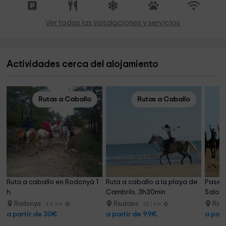
Ver todas las instalaciones y servicios
Actividades cerca del alojamiento
Rutas a Caballo
Rutas a Caballo
Ruta a caballo en Rodonyà 1 
Ruta a caballo a la playa de 
Paseo 
h
Cambrils, 3h30min
Salou 
Rodonya
Riudoms
Riu
4.9 km
28.1 km
a partir de 30€
a partir de 99€
a part