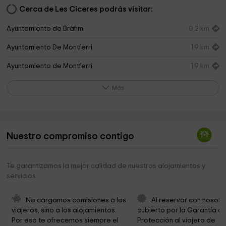
Cerca de Les Ciceres podrás visitar:
Ayuntamiento de Bràfim
0,2 km
Ayuntamiento De Montferri
1,9 km
Ayuntamiento de Montferri
1,9 km
Bosc den Figueres
2,0 km
Más
Cementerio
2,1 km
Mare de Deu de Montserrat
2,3 km
Nuestro compromiso contigo
SAGRADA FAMILIA 2
2,3 km
Iglesia de Sant Pere
2,5 km
Te garantizamos la mejor calidad de nuestros alojamientos y
servicios
Museo del campo
2,5 km
Iglesia de Santa Maria
2,5 km
No cargamos comisiones a los 
Al reservar con nosotr
viajeros, sino a los alojamientos. 
cubierto por la Garantía de
Ayuntamiento de Vilabella
2,7 km
Por eso te ofrecemos siempre el 
Protección al viajero de 