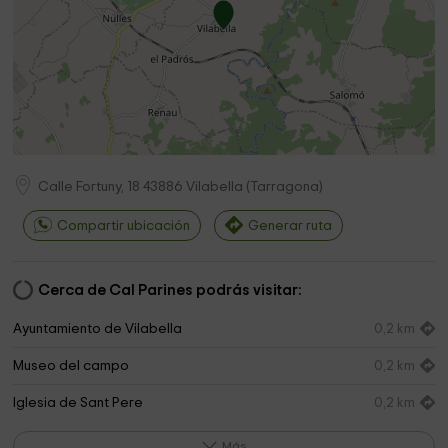
Calle Fortuny, 18
43886
Vilabella
(
Tarragona
)
Compartir ubicación
Generar ruta
Cerca de Cal Parines podrás visitar:
Ayuntamiento de Vilabella
0,2 km
Museo del campo
0,2 km
Iglesia de Sant Pere
0,2 km
Cementerio
0,6 km
Más