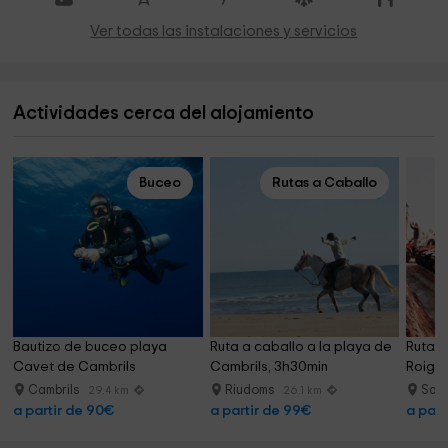
Ver todas las instalaciones y servicios
Actividades cerca del alojamiento
Buceo
Rutas a Caballo
Bautizo de buceo playa 
Ruta a caballo a la playa de 
Ruta q
Cavet de Cambrils
Cambrils, 3h30min
Roig d
Cambrils
Riudoms
Sal
29.4 km
26.1 km
a partir de 90€
a partir de 99€
a part