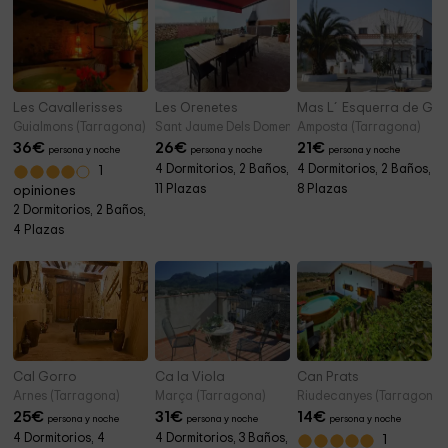
Les Cavallerisses
Les Orenetes
Mas L´Esquerra de Gab
Guialmons (Tarragona)
Sant Jaume Dels Domenys (Tarragona)
Amposta (Tarragona)
36
€
26
€
21
€
persona y noche
persona y noche
persona y noche
4 Dormitorios, 2 Baños,
4 Dormitorios, 2 Baños,
1
11 Plazas
8 Plazas
opiniones
2 Dormitorios, 2 Baños,
4 Plazas
Cal Gorro
Ca la Viola
Can Prats
Arnes (Tarragona)
Marça (Tarragona)
Riudecanyes (Tarragona)
25
€
31
€
14
€
persona y noche
persona y noche
persona y noche
4 Dormitorios, 4
4 Dormitorios, 3 Baños,
1