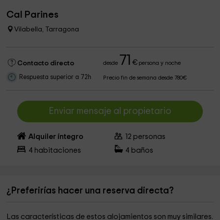
Cal Parines
Vilabella, Tarragona
71
€
Contacto directo
desde
persona y noche
Respuesta superior a 72h
Precio fin de semana desde 780€
Enviar mensaje al propietario
Alquiler íntegro
12
personas
4
habitaciones
4
baños
¿Preferirías hacer una reserva directa?
Las características de estos alojamientos son muy similares.