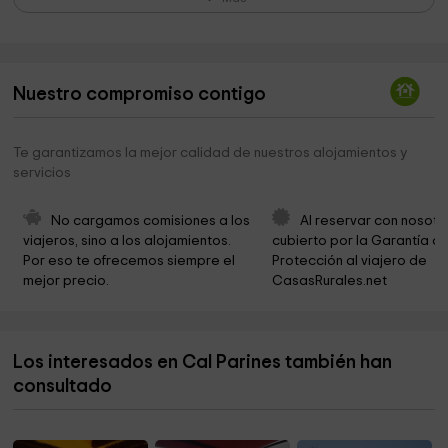
Molì del Mig
1,2 km
Molì del Mih
1,2 km
Nuestro compromiso contigo
Ayuntamiento de Bràfim
2,6 km
Bosc den Figueres
2,7 km
Te garantizamos la mejor calidad de nuestros alojamientos y
servicios
Ayuntamiento de Renau
3,0 km
Ayuntamiento de Nulles
3,1 km
No cargamos comisiones a los 
Al reservar con nosotr
viajeros, sino a los alojamientos. 
cubierto por la Garantía de
Iglesia de Sant Joan Baptista
3,1 km
Por eso te ofrecemos siempre el 
Protección al viajero de 
mejor precio.
CasasRurales.net
Ayuntamiento De Montferri
3,5 km
Ayuntamiento de Montferri
3,5 km
Los interesados en Cal Parines también han
Iglesia Abandonada De La Renault
3,5 km
consultado
Iglesia de Santa Maria de Peralta
3,5 km