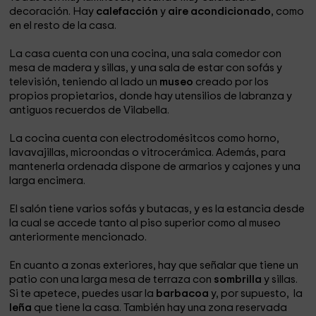
decoración. Hay
calefacción
y
aire acondicionado
, como
en el resto de la casa.
La casa cuenta con una cocina, una sala comedor con
mesa de madera y sillas, y una sala de estar con sofás y
televisión, teniendo al lado un
museo
creado por los
propios propietarios, donde hay utensilios de labranza y
antiguos recuerdos de Vilabella.
La cocina cuenta con electrodomésitcos como horno,
lavavajillas, microondas o vitrocerámica. Además, para
mantenerla ordenada dispone de armarios y cajones y una
larga encimera.
El salón tiene varios sofás y butacas, y es la estancia desde
la cual se accede tanto al piso superior como al museo
anteriormente mencionado.
En cuanto a zonas exteriores, hay que señalar que tiene un
patio con una larga mesa de terraza con
sombrilla
y sillas.
Si te apetece, puedes usar la
barbacoa
y, por supuesto, la
leña
que tiene la casa. También hay una zona reservada