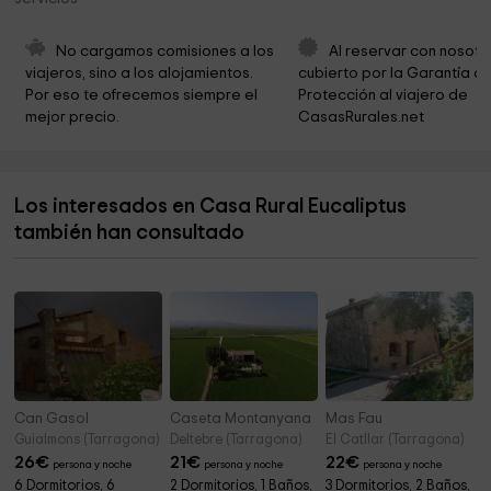
Ayuntamiento de Rodonya
3,3 km
Iglesia de Sant Joan Baptista
3,3 km
No cargamos comisiones a los 
Al reservar con nosotr
viajeros, sino a los alojamientos. 
cubierto por la Garantía de
Museo del campo
3,4 km
Por eso te ofrecemos siempre el 
Protección al viajero de 
mejor precio.
CasasRurales.net
Iglesia de Sant Pere
3,4 km
Ayuntamiento de Vilabella
3,6 km
Los interesados en Casa Rural Eucaliptus
Molì del Mig
3,6 km
también han consultado
Molì del Mih
3,6 km
Can Gasol
Caseta Montanyana
Mas Fau
Guialmons (Tarragona)
Deltebre (Tarragona)
El Catllar (Tarragona)
26
€
21
€
22
€
persona y noche
persona y noche
persona y noche
6 Dormitorios, 6
2 Dormitorios, 1 Baños,
3 Dormitorios, 2 Baños,