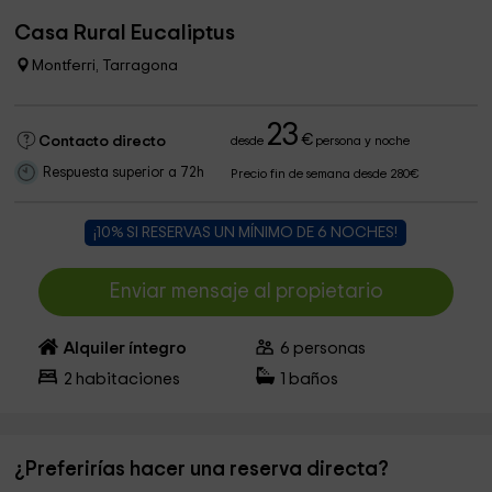
Casa Rural Eucaliptus
Montferri, Tarragona
23
€
Contacto directo
desde
persona y noche
Respuesta superior a 72h
Precio fin de semana desde 280€
¡10% SI RESERVAS UN MÍNIMO DE 6 NOCHES!
Enviar mensaje al propietario
Alquiler íntegro
6
personas
2
habitaciones
1
baños
¿Preferirías hacer una reserva directa?