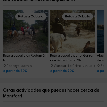
Rutas a Caballo
Rutas a Caballo
Ruta a caballo en Rodonyà 1 
Ruta a caballo por el Garraf 
Alquil
h
con vistas al mar, 2h
durant
Rodonya
Vilanova I La Geltru
Sal
3.3 km
27.9 km
a partir de 30€
a partir de 70€
a part
Otras actividades que puedes hacer cerca de
Montferri