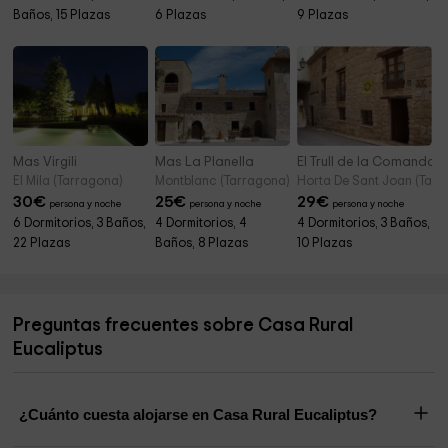
Baños, 15 Plazas
6 Plazas
9 Plazas
Mas Virgili
Mas La Planella
El Trull de la Comanda
El Mila (Tarragona)
Montblanc (Tarragona)
Horta De Sant Joan (Tarr
30
€
25
€
29
€
persona y noche
persona y noche
persona y noche
6 Dormitorios, 3 Baños,
4 Dormitorios, 4
4 Dormitorios, 3 Baños,
22 Plazas
Baños, 8 Plazas
10 Plazas
Preguntas frecuentes sobre Casa Rural
Eucaliptus
¿Cuánto cuesta alojarse en Casa Rural Eucaliptus?