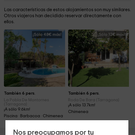
Las características de estos alojamientos son muy similares.
Otros viajeros han decidido reservar directamente con
ellos.
¡Sólo 48€ más!
¡Sólo 12€ más!
También 6 pers.
También 6 pers.
La Pobla De Montornes
Roda De Bara (Tarragona)
(Tarragona)
¡A sólo 13.7km!
¡A sólo 9.6km!
Chimenea
Piscina · Barbacoa · Chimenea
Nos preocupamos por tu