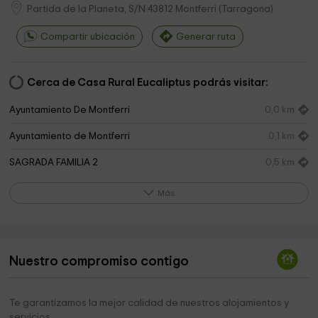
Partida de la Planeta, S/N
43812
Montferri
(
Tarragona
)
Compartir ubicación
Generar ruta
Cerca de Casa Rural Eucaliptus podrás visitar:
Ayuntamiento De Montferri
0,0 km
Ayuntamiento de Montferri
0,1 km
SAGRADA FAMILIA 2
0,5 km
Mare de Deu de Montserrat
0,6 km
Más
Bosc den Figueres
0,9 km
Ayuntamiento de Bràfim
2,0 km
Nuestro compromiso contigo
Iglesia de Santa Maria
2,3 km
Cementerio
3,1 km
Te garantizamos la mejor calidad de nuestros alojamientos y
servicios