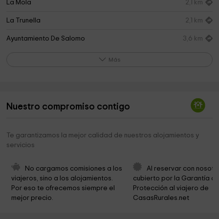
La Mola
2,1 km
La Trunella
2,1 km
Ayuntamiento De Salomo
3,6 km
Iglesia de Santa Maria
3,6 km
Más
Arquebisbat De Tarragona
3,6 km
Iglesia de Sant Bartomeu
3,8 km
Nuestro compromiso contigo
Ayuntamiento de Masllorenç
4,3 km
Ayuntamiento de Vespella de Gaia
4,7 km
Te garantizamos la mejor calidad de nuestros alojamientos y
servicios
Ermita Santa Cristina
5,0 km
Ermita de Sant Antoni de Pàdua
5,1 km
No cargamos comisiones a los 
Al reservar con nosotr
viajeros, sino a los alojamientos. 
cubierto por la Garantía de
Ayuntamiento Del Masroig
5,6 km
Por eso te ofrecemos siempre el 
Protección al viajero de 
mejor precio.
CasasRurales.net
Sant Miquel de Vespella
5,6 km