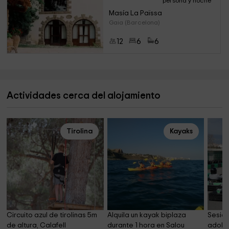
persona y noche
Masía La Païssa
Gaia (Barcelona)
12
6
6
Actividades cerca del alojamiento
Tirolina
Kayaks
Circuito azul de tirolinas 5m 
Alquila un kayak biplaza 
Sesión
de altura, Calafell
durante 1 hora en Salou
adoles