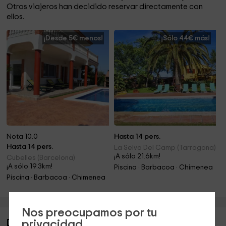
Otros viajeros han decidido reservar directamente con
ellos.
¡Desde 5€ menos!
¡Sólo 44€ más!
Nota 10.0
Hasta 14 pers.
Hasta 14 pers.
La Selva Del Camp (Tarragona)
¡A sólo 21.6km!
Cubelles (Barcelona)
¡A sólo 19.3km!
Piscina · Barbacoa · Chimenea
Piscina · Barbacoa · Chimenea
Nos preocupamos por tu
privacidad
Descripción de Masía El Más