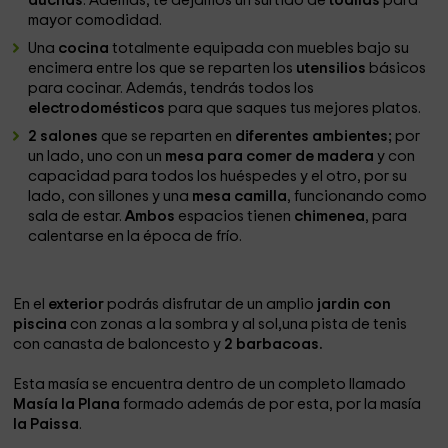
duchas
. Además, te dejamos un surtido de
toallas
para
mayor comodidad.
Una
cocina
totalmente equipada con muebles bajo su
encimera entre los que se reparten los
utensilios
básicos
para cocinar. Además, tendrás todos los
electrodomésticos
para que saques tus mejores platos.
2 salones
que se reparten en
diferentes ambientes;
por
un lado, uno con un
mesa para comer de madera
y con
capacidad para todos los huéspedes y el otro, por su
lado, con sillones y una
mesa camilla
, funcionando como
sala de estar.
Ambos
espacios tienen
chimenea
, para
calentarse en la época de frío.
En el
exterior
podrás disfrutar de un amplio
jardin con
piscina
con zonas a la sombra y al sol,una pista de tenis
con canasta de baloncesto y
2 barbacoas.
Esta masía se encuentra dentro de un completo llamado
Masía la Plana
formado además de por esta, por la masía
la Paissa
.