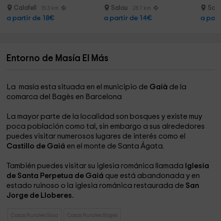
minuto
Calafell
Salou
Sal
15.3 km
28.7 km
a partir de 18€
a partir de 14€
a part
Entorno de Masía El Más
La masía esta situada en el municipio de
Gaià
de la
comarca del Bagès en Barcelona
La mayor parte de la localidad son bosques y existe muy
poca población como tal, sin embargo a sus alrededores
puedes visitar numerosos lugares de interés como el
Castillo de Gaiá
en el monte de Santa Ágata.
También puedes visitar su iglesia románica llamada
Iglesia
de Santa Perpetua de Gaiá
que está abandonada y en
estado ruinoso o la iglesia románica restaurada de
San
Jorge de Lloberes.
Casas Rurales Gaia
Casas Rurales Bages