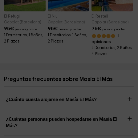
El Refugi
El Niu
El Restell
Capolat (Barcelona)
Capolat (Barcelona)
Capolat (Barcelona)
95
€
95
€
75
€
persona y noche
persona y noche
persona y noche
1 Dormitorios, 1 Baños,
1 Dormitorios, 1 Baños,
1
2 Plazas
2 Plazas
opiniones
2 Dormitorios, 2 Baños,
4 Plazas
Preguntas frecuentes sobre Masía El Más
¿Cuánto cuesta alojarse en Masía El Más?
¿Cuántas personas pueden hospedarse en Masía El
Más?