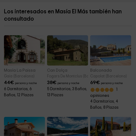
Iglesia de Sant Joan Baptista
5,7 km
Los interesados en Masía El Más también han
Bosc den Figueres
5,7 km
consultado
Ayuntamiento de la Pobla de Montornès
5,7 km
Masía La Païssa
Can Dolça
Balconada
Gaia (Barcelona)
Fogars De Montclus (Barcelona)
Capolat (Barcelona)
44
€
38
€
69
€
persona y noche
persona y noche
persona y noche
6 Dormitorios, 6
5 Dormitorios, 3 Baños,
1
Baños, 12 Plazas
13 Plazas
opiniones
4 Dormitorios, 4
Baños, 8 Plazas