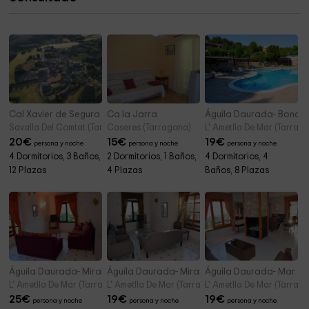
Molì del Mih
3,7 km
Cal Xavier de Segura
Ca la Jarra
Águila Daurada- Bonavis
Savalla Del Comtat (Tarragona)
Caseres (Tarragona)
L' Ametlla De Mar (Tarrag
20
€
15
€
19
€
persona y noche
persona y noche
persona y noche
4 Dormitorios, 3 Baños,
2 Dormitorios, 1 Baños,
4 Dormitorios, 4
12 Plazas
4 Plazas
Baños, 8 Plazas
Águila Daurada- Miramar 2
Águila Daurada- Miramar 3
Águila Daurada- Mar y S
L' Ametlla De Mar (Tarragona)
L' Ametlla De Mar (Tarragona)
L' Ametlla De Mar (Tarrag
25
€
19
€
19
€
persona y noche
persona y noche
persona y noche