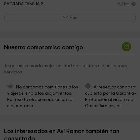
SAGRADA FAMILIA 2
0,4 km
Mare de Deu de Montserrat
0,5 km
Más
Bosc den Figueres
1,0 km
Ayuntamiento de Bràfim
2,2 km
Nuestro compromiso contigo
Iglesia de Santa Maria
2,3 km
Ayuntamiento de Rodonya
3,1 km
Te garantizamos la mejor calidad de nuestros alojamientos y
servicios
Iglesia de Sant Joan Baptista
3,2 km
Cementerio
3,2 km
No cargamos comisiones a los 
Al reservar con nosotr
viajeros, sino a los alojamientos. 
cubierto por la Garantía de
Museo del campo
3,5 km
Por eso te ofrecemos siempre el 
Protección al viajero de 
mejor precio.
CasasRurales.net
Iglesia de Sant Pere
3,5 km
Ayuntamiento de Vilabella
3,7 km
Los interesados en Avi Ramon también han
Molì del Mig
3,7 km
consultado