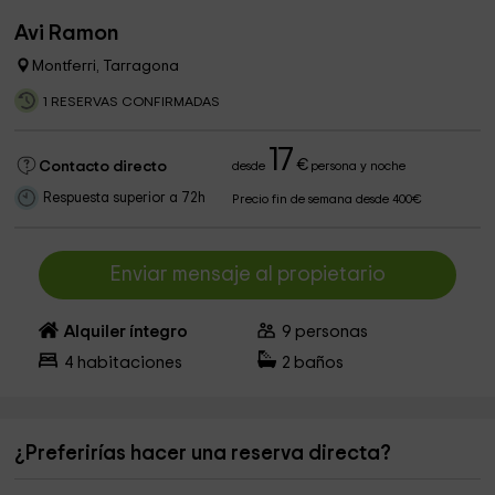
Avi Ramon
Montferri, Tarragona
1 RESERVAS CONFIRMADAS
17
€
Contacto directo
desde
persona y noche
Respuesta superior a 72h
Precio fin de semana desde 400€
Enviar mensaje al propietario
Alquiler íntegro
9
personas
4
habitaciones
2
baños
¿Preferirías hacer una reserva directa?