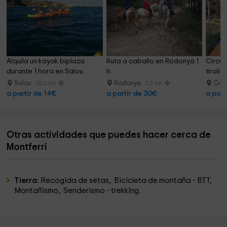
Alquila un kayak biplaza 
Ruta a caballo en Rodonyà 1 
Circuit
durante 1 hora en Salou
h
tiroli
elásti
Salou
Rodonya
Cala
28.2 km
3.2 km
a partir de 14€
a partir de 30€
a part
Otras actividades que puedes hacer cerca de
Montferri
Tierra:
Recogida de setas, Bicicleta de montaña - BTT,
Montañismo, Senderismo - trekking.