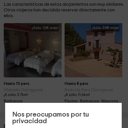
Las características de estos alojamientos son muy similares.
Otros viajeros han decidido reservar directamente con
ellos.
¡Sólo 12€ más!
¡Sólo 33€ más!
Hasta 10 pers.
Hasta 8 pers.
Vilabella (Tarragona)
Roda De Bara (Tarragona)
¡A sólo 3.7km!
¡A sólo 11.6km!
Barbacoa
Piscina · Barbacoa · Mascotas · Chimenea
Nos preocupamos por tu
privacidad
Descripción de Avi Ramon