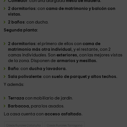
Comedor
: con una alargada
mesa de madera.
2 dormitorios:
con
cama de matrimonio y balcón con
vistas.
2 baños
: con ducha.
Segunda planta:
2 dormitorios:
el primero de ellos con
cama de
matrimonio más otra individual
, y el restante, con 2
camas individuales. Son
exteriores
, con las mejores vistas
de la zona. Disponen de
armarios y mesillas.
Baño
: con
ducha y lavadora.
Sala polivalente
: con
suelo de parquet y altos techos.
Y además:
Terraza
con mobiliario de jardín.
Barbacoa
, para los asados.
La casa cuenta con
acceso asfaltado.
Casas Rurales Cataluña
Casas Rurales Tarragona