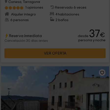
Conesa, Tarragona
1 opiniones
Reservado 6 veces
Alquiler íntegro
4 habitaciones
6 personas
2 baños
37
€
Reserva inmediata
desde
persona y noche
Cancelación 30 días antes
VER OFERTA