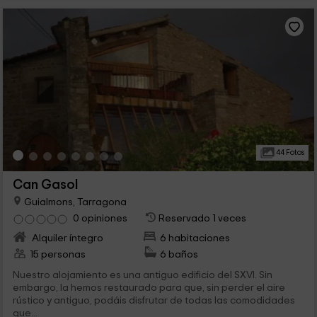
44 Fotos
Can Gasol
Guialmons, Tarragona
0 opiniones
Reservado 1 veces
Alquiler íntegro
6 habitaciones
15 personas
6 baños
Nuestro alojamiento es una antiguo edificio del SXVI. Sin
embargo, la hemos restaurado para que, sin perder el aire
rústico y antiguo, podáis disfrutar de todas las comodidades
que...