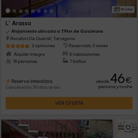
43 Fotos
L´Arassa
Alojamiento ubicado a 7.9km de Guialmons
Rocafort De Queralt, Tarragona
2 opiniones
Reservado 2 veces
Alquiler íntegro
5 habitaciones
18 personas
7 baños
46
€
Reserva inmediata
desde
persona y noche
Cancelación 30 días antes
VER OFERTA