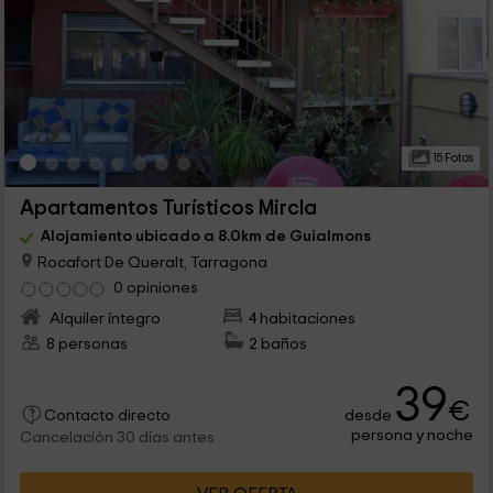
15 Fotos
Apartamentos Turísticos Mircla
Alojamiento ubicado a 8.0km de Guialmons
Rocafort De Queralt, Tarragona
0 opiniones
Alquiler íntegro
4 habitaciones
8 personas
2 baños
39
€
desde
Contacto directo
persona y noche
Cancelación 30 días antes