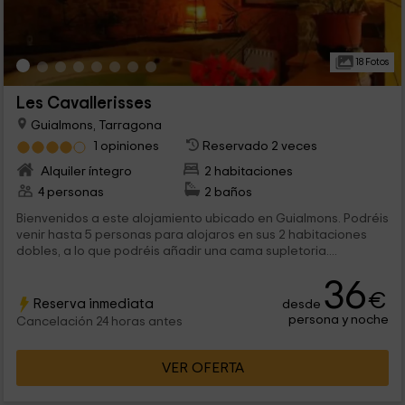
18 Fotos
Les Cavallerisses
Guialmons, Tarragona
1 opiniones
Reservado 2 veces
Alquiler íntegro
2 habitaciones
4 personas
2 baños
Bienvenidos a este alojamiento ubicado en Guialmons. Podréis
venir hasta 5 personas para alojaros en sus 2 habitaciones
dobles, a lo que podréis añadir una cama supletoria....
36
€
Reserva inmediata
desde
persona y noche
Cancelación 24 horas antes
VER OFERTA