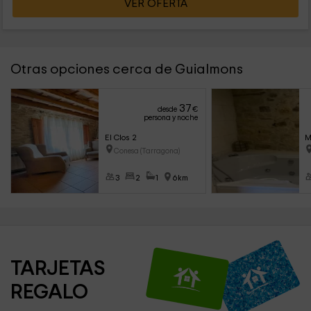
VER OFERTA
Otras opciones cerca de Guialmons
37
desde
€
persona y noche
El Clos 2
M
Conesa (Tarragona)
3
2
1
6km
TARJETAS 
REGALO