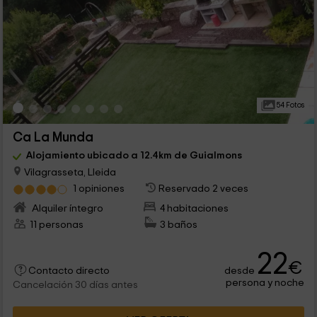
54 Fotos
Ca La Munda
Alojamiento ubicado a 12.4km de Guialmons
Vilagrasseta, Lleida
1 opiniones
Reservado 2 veces
Alquiler íntegro
4 habitaciones
11 personas
3 baños
22
€
desde
Contacto directo
persona y noche
Cancelación 30 días antes