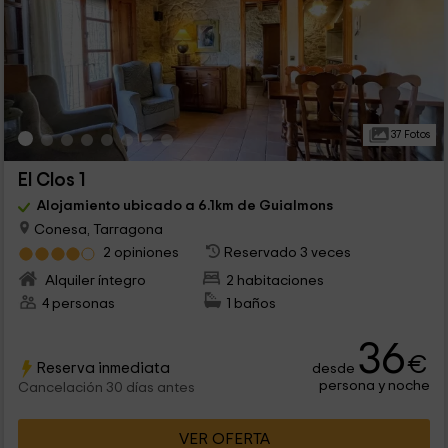
37 Fotos
El Clos 1
Alojamiento ubicado a 6.1km de Guialmons
Conesa, Tarragona
2 opiniones
Reservado 3 veces
Alquiler íntegro
2 habitaciones
4 personas
1 baños
36
€
Reserva inmediata
desde
persona y noche
Cancelación 30 días antes
VER OFERTA