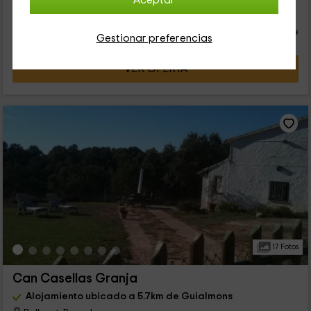
Aceptar
42
€
desde
Contacto directo
persona y noche
Cancelación 30 días antes
Gestionar preferencias
VER OFERTA
17 Fotos
Can Casellas Granja
Alojamiento ubicado a 5.7km de Guialmons