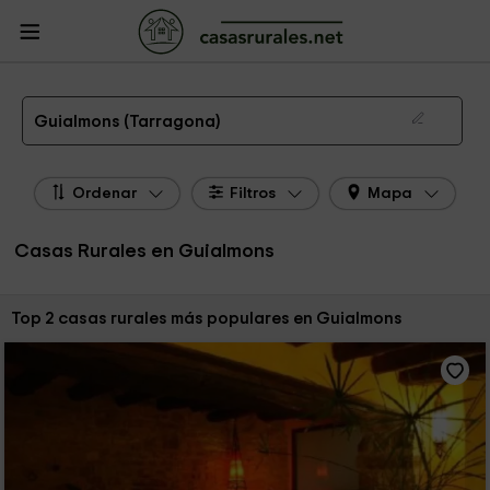
CasasRurales.net
Casas Rurales
Casas Rurales Cataluña
Casas Rurales
Tarragona
Casas Rurales Guialmons
Las 2 mejores casas rurales en Guialmons de 2026
Guialmons (Tarragona)
Ordenar
Filtros
Mapa
Casas Rurales en Guialmons
Ordenar por:
Top 2 casas rurales más populares en Guialmons