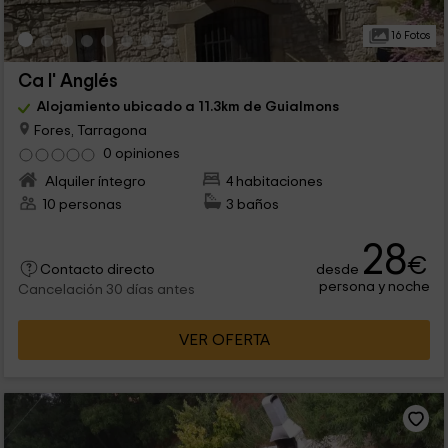
16 Fotos
Ca l' Anglés
Alojamiento ubicado a 11.3km de Guialmons
Fores, Tarragona
0 opiniones
Alquiler íntegro
4 habitaciones
10 personas
3 baños
28
€
desde
Contacto directo
persona y noche
Cancelación 30 días antes
VER OFERTA