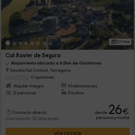
22 Fotos
Cal Xavier de Segura
Alojamiento ubicado a 6.5km de Guialmons
Savalla Del Comtat, Tarragona
0 opiniones
Alquiler íntegro
4 habitaciones
12 personas
3 baños
26
€
desde
Contacto directo
persona y noche
Cancelación 30 días antes
VER OFERTA