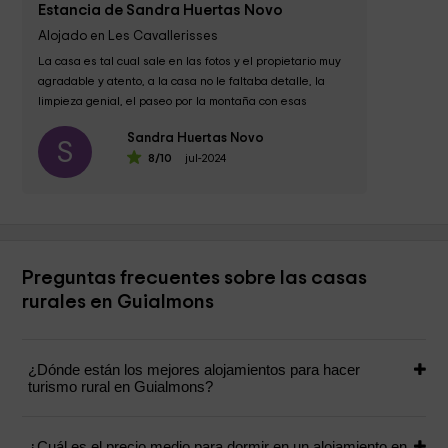
Estancia de Sandra Huertas Novo
Alojado en Les Cavallerisses
La casa es tal cual sale en las fotos y el propietario muy 
agradable y atento, a la casa no le faltaba detalle, la 
limpieza genial, el paseo por la montaña con esas 
vistas... ¡genial!, nos recomendó...
Sandra Huertas Novo
S
8
/10
jul-2024
Preguntas frecuentes sobre las casas
rurales en Guialmons
¿Dónde están los mejores alojamientos para hacer
turismo rural en Guialmons?
¿Cuál es el precio medio para dormir en un alojamiento en