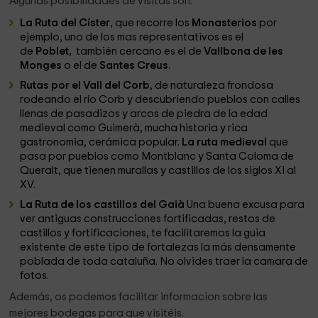
Algunas posibilidades de visitas son:
La Ruta del Císter
, que recorre los
Monasterios
por
ejemplo, uno de los mas representativos es el
de
Poblet,
también cercano es el de
Vallbona de les
Monges
o el de
Santes Creus
.
Rutas por el Vall del Corb
, de naturaleza frondosa
rodeando el río Corb y descubriendo pueblos con calles
llenas de pasadizos y arcos de piedra de la edad
medieval como Guimerà, mucha historia y rica
gastronomia, cerámica popular.
La
ruta medieval
que
pasa por pueblos como Montblanc y Santa Coloma de
Queralt, que tienen murallas y castillos de los siglos XI al
XV.
La Ruta de los castillos del Gaià
Una buena excusa para
ver antiguas construcciones fortificadas, restos de
castillos y fortificaciones, te facilitaremos la guia
existente de este tipo de fortalezas la más densamente
poblada de toda cataluña. No olvides traer la camara de
fotos.
Además, os podemos facilitar informacion sobre las
mejores bodegas para que visitéis.