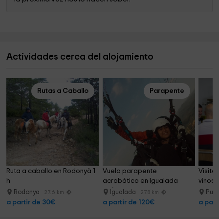
Actividades cerca del alojamiento
Rutas a Caballo
Parapente
Ruta a caballo en Rodonyà 1 
Vuelo parapente 
Visita
h
acrobático en Igualada 
vinos 
25/30 min
Rodonya
Igualada
Puig
27.6 km
27.8 km
a partir de 30€
a partir de 120€
a part