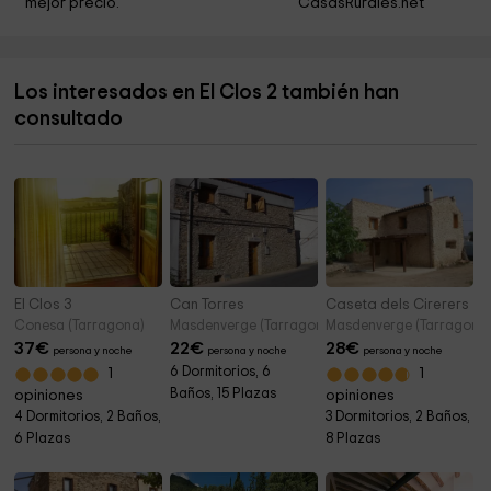
mejor precio.
CasasRurales.net
Iglesia de Sant Joan Baptista
4,7 km
Sant Miquel de Forès
5,1 km
Los interesados en El Clos 2 también han
Ayuntamiento de Fores
5,1 km
consultado
Iglesia de Sant Marc
5,3 km
El Clos 3
Can Torres
Caseta dels Cirerers
Conesa (Tarragona)
Masdenverge (Tarragona)
Masdenverge (Tarragona
37
€
22
€
28
€
persona y noche
persona y noche
persona y noche
6 Dormitorios, 6
1
1
Baños, 15 Plazas
opiniones
opiniones
4 Dormitorios, 2 Baños,
3 Dormitorios, 2 Baños,
6 Plazas
8 Plazas