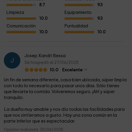
8.7
9.3
¿Que se puede hacer en los alrededores?
Limpieza
Equipamiento
10.0
9.3
La palabra que mejor define las esperiencias por nuestra
Comunicación
Puntualidad
zona viene de la mano del verbo: Repetir.
10.0
10.0
Déjate llevar, te aconsejamos los mejores lugares para
visitar.
Una vez en nuestra casa te recomendaremos lo mejor, tu
Josep Xandri Bessa
J
escoges, hay quien en una semana no tiene tiempo de
Se hospedó el 27/06/2025
disfrutarlo de verlo todo.
10.0
Excelente
Intentaremos adaptarnos a las necesidades de los clientes
Un fin de semana diferente, casa bien ubicada, súper limpia
antes de su llegada y durante los días que permanezcan en
con todo lo necesario para pasar unos días. Sólo tienes
nuestras instalaciones. Para ello, disponen de un dosier y
que llevarte la comida. Volveremos seguro. ¡Ah! y súper
tranquilo.
mapas con los puntos más destacables de toda la región.
La dueña muy amable y nos dio todas las facilidades para
que nos sintieramos a gusto. Hay una zona común en la
parte inferior que es espectacular.
Opinión realizada: 30/06/2025