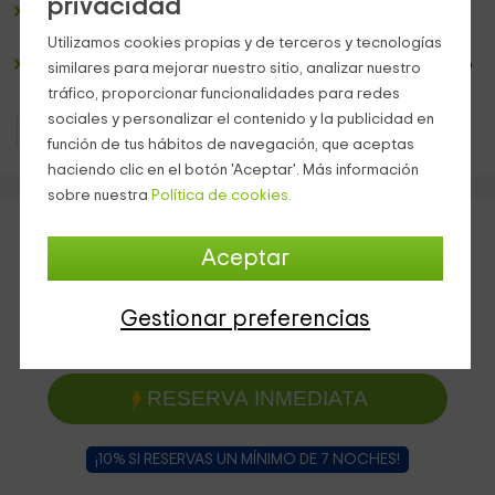
privacidad
Minigolf
a 400 metros. En el mismo jardín hay también
columpios así como tumbonas para tomar el sol.
Utilizamos cookies propias y de terceros y tecnologías
Barbacoa
y
horno de leña.
(Os facilitamos la leña previo
similares para mejorar nuestro sitio, analizar nuestro
pago.)
tráfico, proporcionar funcionalidades para redes
sociales y personalizar el contenido y la publicidad en
Casas Rurales Cataluña
Casas Rurales Tarragona
función de tus hábitos de navegación, que aceptas
haciendo clic en el botón 'Aceptar'. Más información
sobre nuestra
Política de cookies.
Aceptar
Gestionar preferencias
RESERVA INMEDIATA
¡10% SI RESERVAS UN MÍNIMO DE 7 NOCHES!