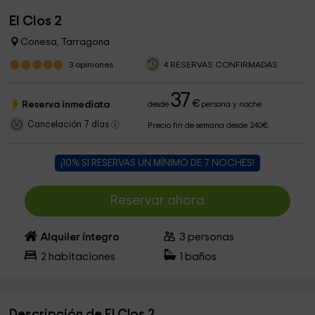
El Clos 2
Conesa, Tarragona
3
opiniones
4 RESERVAS CONFIRMADAS
37
€
Reserva inmediata
desde
persona y noche
Cancelación 7 días
Precio fin de semana desde 240€
¡10% SI RESERVAS UN MÍNIMO DE 7 NOCHES!
Reservar ahora
Alquiler íntegro
3
personas
2
habitaciones
1
baños
Descripción de El Clos 2