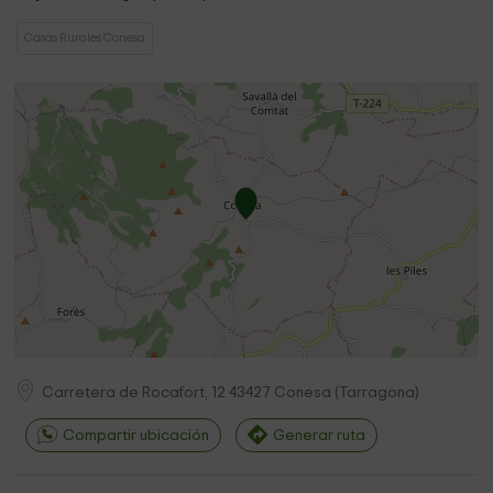
Casas Rurales Conesa
Carretera de Rocafort, 12
43427
Conesa
(
Tarragona
)
Compartir ubicación
Generar ruta