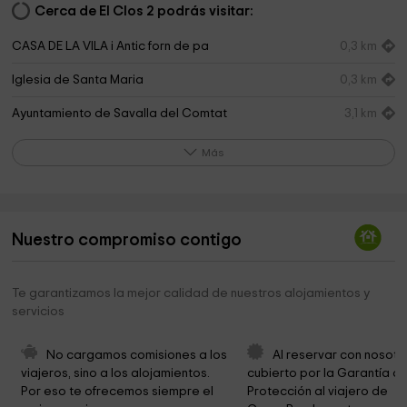
Cerca de El Clos 2 podrás visitar:
CASA DE LA VILA i Antic forn de pa
0,3 km
Iglesia de Santa Maria
0,3 km
Ayuntamiento de Savalla del Comtat
3,1 km
Iglesia de Sant Pere
3,1 km
Más
Sant Pere de Savella
3,8 km
Iglesia de Santa Maria Assumpta
3,9 km
Nuestro compromiso contigo
Obagues del Riu Corb
4,1 km
Ayuntamiento de Rocafort de Queralt
4,3 km
Te garantizamos la mejor calidad de nuestros alojamientos y
servicios
Iglesia de Sant Joan Baptista
4,4 km
Iglesia de Sant Martí
4,4 km
No cargamos comisiones a los 
Al reservar con nosotr
viajeros, sino a los alojamientos. 
cubierto por la Garantía de
Ayuntamiento de Les Piles
4,4 km
Por eso te ofrecemos siempre el 
Protección al viajero de 