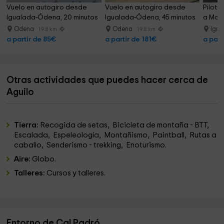
Vuelo en autogiro desde 
Vuelo en autogiro desde 
Piloto
Igualada-Ódena, 20 minutos
Igualada-Ódena, 45 minutos
a Mont
Odena
Odena
Igu
19.8 km
19.8 km
a partir de 85€
a partir de 181€
a part
Otras actividades que puedes hacer cerca de
Aguilo
Tierra:
Recogida de setas, Bicicleta de montaña - BTT,
Escalada, Espeleología, Montañismo, Paintball, Rutas a
caballo, Senderismo - trekking, Enoturismo.
Aire:
Globo.
Talleres:
Cursos y talleres.
Entorno de Cal Padró