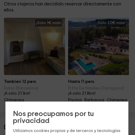
Otros viajeros han decidido reservar directamente con
ellos.
¡Sólo 1€ más!
¡Sólo 20€ más!
También 12 pers.
Hasta 11 pers.
Rubio (Barcelona)
El Pla De Manlleu (Tarragona)
¡A sólo 21.1km!
¡A sólo 21.8km!
Chimenea
Piscina · Barbacoa · Chimenea
Nos preocupamos por tu
privacidad
Descripción de Cal Padró
Utilizamos cookies propias y de terceros y tecnologías