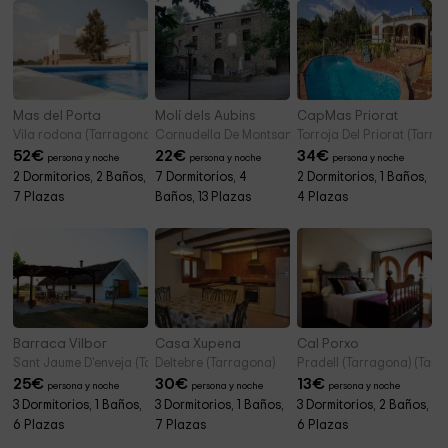
Mas del Porta
Molí dels Aubins
CapMas Priorat
Vila rodona (Tarragona)
Cornudella De Montsant (Tarragona)
Torroja Del Priorat (Tarra
52
€
22
€
34
€
persona y noche
persona y noche
persona y noche
2 Dormitorios, 2 Baños,
7 Dormitorios, 4
2 Dormitorios, 1 Baños,
7 Plazas
Baños, 13 Plazas
4 Plazas
Barraca Vilbor
Casa Xupena
Cal Porxo
Sant Jaume D'enveja (Tarragona)
Deltebre (Tarragona)
Pradell (Tarragona) (Tarr
25
€
30
€
13
€
persona y noche
persona y noche
persona y noche
3 Dormitorios, 1 Baños,
3 Dormitorios, 1 Baños,
3 Dormitorios, 2 Baños,
6 Plazas
7 Plazas
6 Plazas