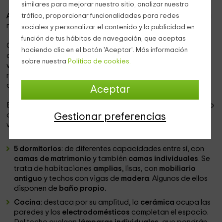
similares para mejorar nuestro sitio, analizar nuestro
tráfico, proporcionar funcionalidades para redes
Aguiló
, en
Tarragona
, nos espera de la mano de esta casa
rural.
sociales y personalizar el contenido y la publicidad en
función de tus hábitos de navegación, que aceptas
Con capacidad para
12 personas
, el alojamiento está
haciendo clic en el botón 'Aceptar'. Más información
diseño para acoger a un amplio grupo de personas. La
sobre nuestra
Política de cookies.
vivienda se define como una
antigua masía
, que tras las
reformas conserva su encanto de época, pero además
cuenta con las mejores prestaciones de hoy.
Aceptar
En un entorno envidiable, rodeado de
naturaleza
y alejado
de todo
casco urbano
, la
tranquilidad
y la
paz
bañarán
Gestionar preferencias
vuestros días en cada una de las siguientes estancias:
5 dormitorios
: de diferentes capacidades entre sí, con
camas de matrimonio
y también
camas individuales
. Se
trata de habitaciones
amplias
, lisas, con
mobiliario
antiguo
y techos con vigas de
madera
. Algunos de ellos
disponen de
baño propio.
Cocina
: destaca por su amplitud, la
cerámica
ocupa las
paredes y los
electrodomésticos
completan el espacio.