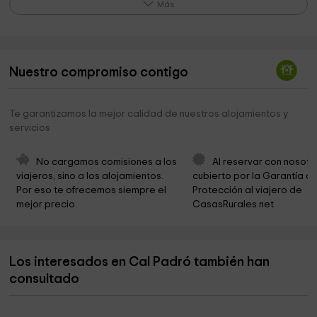
Iglesia de San Pere de les Roques
2,7 km
Más
Les Fonts de les Canelles
3,5 km
Montargull
3,5 km
Nuestro compromiso contigo
Monument a la Pagesia
3,5 km
Iglesia parroquial
3,6 km
Te garantizamos la mejor calidad de nuestros alojamientos y
servicios
Iglesia de Santa Magdalena
3,6 km
Portal del Vicari o de Santa Maria
3,6 km
No cargamos comisiones a los 
Al reservar con nosotr
viajeros, sino a los alojamientos. 
cubierto por la Garantía de
Ayuntamiento De Llorac
3,7 km
Por eso te ofrecemos siempre el 
Protección al viajero de 
mejor precio.
CasasRurales.net
Portal de Sanou o de Cervera
3,7 km
Ayuntamiento de Santa Coloma de Queralt
3,7 km
Los interesados en Cal Padró también han
Conjunt Historic Artistic
3,7 km
consultado
Santa Maria del Coll
4,2 km