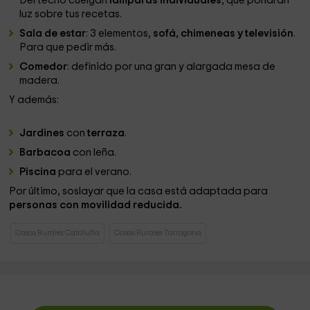
Del techo cuelgan
lámparas individuales
, que pondrán
luz sobre tus recetas.
Sala de estar
: 3 elementos,
sofá, chimeneas y televisión
.
Para que pedir más.
Comedor
: definido por una gran y alargada mesa de
madera.
Y además:
Jardines
con
terraza
.
Barbacoa
con leña.
Piscina
para el verano.
Por último, soslayar que la casa está adaptada para
personas con movilidad reducida.
Casas Rurales Cataluña
Casas Rurales Tarragona