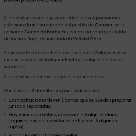
El alojamiento rural que ves es ideal para
4 personas
y
estamos a la misma entrada del pueblo de
Conesa
, en la
comarca
Conca de Barberà
y cerca una zona protegida
de fauna y flora, denominada la
Vall del Corb
.
Forma parte de un edificio que tiene otros 2 alojamientos
rurales, aunque es
independiente
y se alquila de forma
separada.
El alojamiento tiene sus propias dependencias.
Por ejemplo,
2 dormitorios
para el descanso:
Las habitaciones tienen 2 camas que se pueden preparar
juntas o separadas.
Hay
cuna
para bebés, con c
oste del alquiler diario
(rogamos que
por cuestiones de higiene, traigan su
ropita).
Ropa de cama y también toallas.