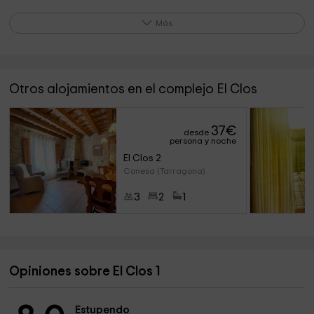
Más
Otros alojamientos en el complejo El Clos
Lo que destaca el propietario de su alojamiento
La tranquilidad del lugar con excelentes vistas a los
37
€
campos, en la planta baja hay un espacio ajardinado con
desde
persona y noche
mesas sillas para estar junto a la barbacoa o el horno de
El Clos 2
leña.
Conesa (Tarragona)
Disponemos de varios puntos de wifi que dan cobertura
3
2
1
total en todo el edificio.
Está en una zona donde se puede aparcar en los exteriores
del pueblo que recomendamos visitar.
Opiniones sobre El Clos 1
Estupendo