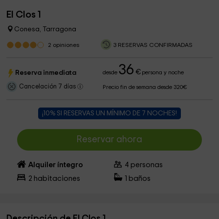
El Clos 1
Conesa, Tarragona
2
opiniones
3 RESERVAS CONFIRMADAS
36
€
Reserva inmediata
desde
persona y noche
Cancelación 7 días
Precio fin de semana desde 320€
¡10% SI RESERVAS UN MÍNIMO DE 7 NOCHES!
Reservar ahora
Alquiler íntegro
4
personas
2
habitaciones
1
baños
Descripción de El Clos 1