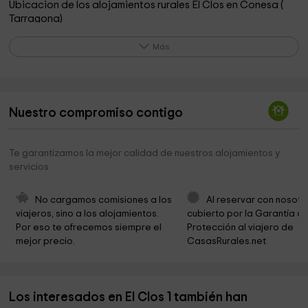
Ubicacion de los alojamientos rurales El Clos en Conesa (
Tarragona)
CASA DE LA VILA i Antic forn de pa
0,3 km
Más
Iglesia de Santa Maria
0,3 km
Ayuntamiento de Savalla del Comtat
3,1 km
Nuestro compromiso contigo
Iglesia de Sant Pere
3,1 km
Sant Pere de Savella
3,8 km
Te garantizamos la mejor calidad de nuestros alojamientos y
servicios
Iglesia de Santa Maria Assumpta
3,9 km
Obagues del Riu Corb
4,1 km
No cargamos comisiones a los 
Al reservar con nosotr
viajeros, sino a los alojamientos. 
cubierto por la Garantía de
Ayuntamiento de Rocafort de Queralt
4,3 km
Por eso te ofrecemos siempre el 
Protección al viajero de 
mejor precio.
CasasRurales.net
Iglesia de Sant Joan Baptista
4,4 km
Iglesia de Sant Martí
4,4 km
Los interesados en El Clos 1 también han
Ayuntamiento de Les Piles
4,4 km