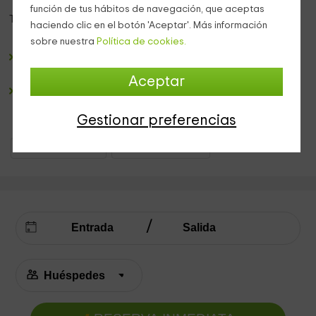
función de tus hábitos de navegación, que aceptas
Tiene algunas
cosas en común
, como:
haciendo clic en el botón 'Aceptar'. Más información
sobre nuestra
Política de cookies.
Campo de minigolf
cerca de la casa, a unos 400 metros,
para pasarlo en grande.
Aceptar
Un jardín con
barbacoa/horno de leña
. Estupendo para
elaborar ricas pizzas. Tan solo que da añadir que hay
Gestionar preferencias
servicio de leña en venta.
Casas Rurales Cataluña
Casas Rurales Tarragona