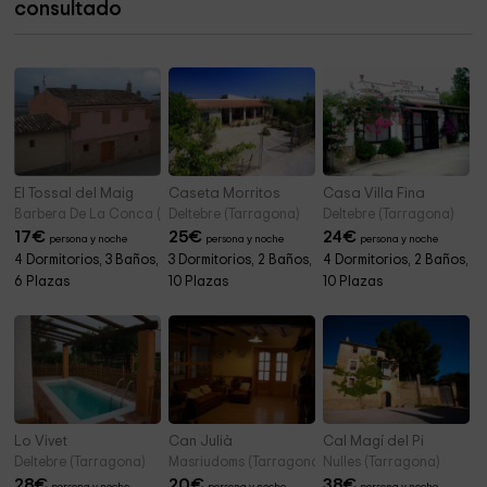
consultado
Iglesia de Sant Joan Baptista
4,7 km
El Tossal del Maig
Caseta Morritos
Casa Villa Fina
Barbera De La Conca (Tarragona)
Deltebre (Tarragona)
Deltebre (Tarragona)
17
€
25
€
24
€
persona y noche
persona y noche
persona y noche
4 Dormitorios, 3 Baños,
3 Dormitorios, 2 Baños,
4 Dormitorios, 2 Baños,
6 Plazas
10 Plazas
10 Plazas
Lo Vivet
Can Julià
Cal Magí del Pi
Deltebre (Tarragona)
Masriudoms (Tarragona)
Nulles (Tarragona)
28
€
20
€
38
€