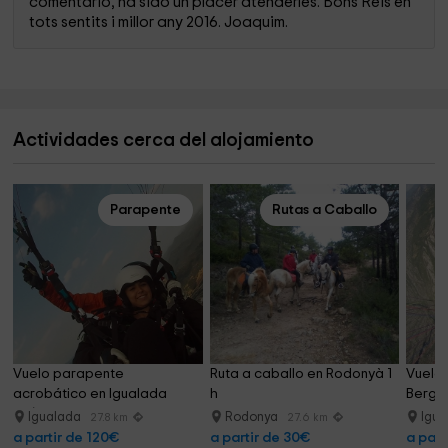
comentario, ha sido un placer atenderles. Bons Reis en
tots sentits i millor any 2016. Joaquim.
Actividades cerca del alojamiento
Parapente
Rutas a Caballo
Vuelo parapente 
Ruta a caballo en Rodonyà 1 
Vuelo 
acrobático en Igualada 
h
Bergu
25/30 min
Igualada
Rodonya
Igu
27.8 km
27.6 km
a partir de 120€
a partir de 30€
a part