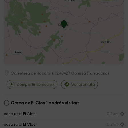
Carretera de Rocafort, 12
43427
Conesa
(
Tarragona
)
Compartir ubicación
Generar ruta
Cerca de El Clos 1 podrás visitar:
casa rural El Clos
0,2 km
casa rural El Clos
0,2 km