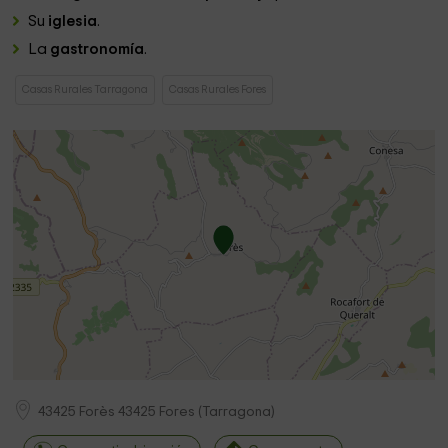
Su
iglesia
.
La
gastronomía
.
Casas Rurales Tarragona
Casas Rurales Fores
43425 Forès
43425
Fores
(
Tarragona
)