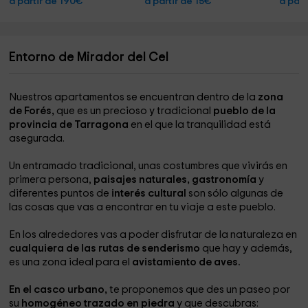
a partir de 190€
a partir de 15€
a part
Entorno de Mirador del Cel
Nuestros apartamentos se encuentran dentro de la
zona
de Forés,
que es un precioso y tradicional
pueblo de la
provincia de Tarragona
en el que la tranquilidad está
asegurada.
Un entramado tradicional, unas costumbres que vivirás en
primera persona,
paisajes naturales, gastronomía
y
diferentes puntos de
interés cultural
son sólo algunas de
las cosas que vas a encontrar en tu viaje a este pueblo.
En los alrededores vas a poder disfrutar de la naturaleza en
cualquiera de las rutas de senderismo
que hay y además,
es una zona ideal para el
avistamiento de aves.
En el casco urbano,
te proponemos que des un paseo por
su
homogéneo trazado en piedra
y que descubras: