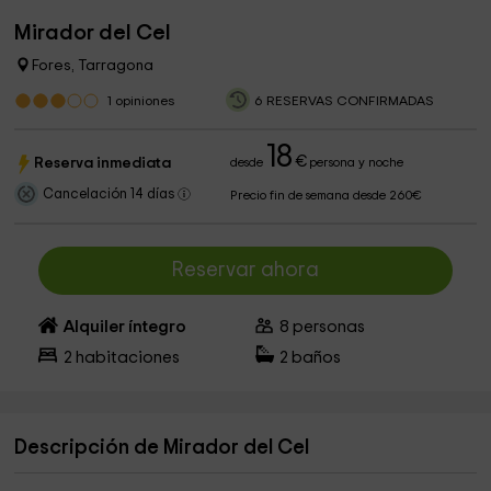
Mirador del Cel
Fores, Tarragona
1
opiniones
6 RESERVAS CONFIRMADAS
18
€
Reserva inmediata
desde
persona y noche
Cancelación 14 días
Precio fin de semana desde 260€
Reservar ahora
Alquiler íntegro
8
personas
2
habitaciones
2
baños
Descripción de Mirador del Cel