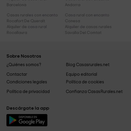
Barcelona
Andorra
Casas rurales con encanto
Casa rural con encanto
Rocafort De Queralt
Conesa
Alquiler de casa rural
Alquiler de casas rurales
Rocallaura
Savalla Del Comtat
Sobre Nosotros
¿Quiénes somos?
Blog Casasrurales.net
Contactar
Equipo editorial
Condiciones legales
Política de cookies
Política de privacidad
Confianza CasasRurales.net
Descárgate la app