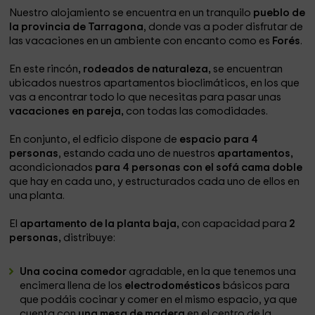
Nuestro alojamiento se encuentra en un tranquilo
pueblo de
la provincia de Tarragona
, donde vas a poder disfrutar de
las vacaciones en un ambiente con encanto como es
Forés
.
En este rincón
, rodeados de naturaleza,
se encuentran
ubicados nuestros apartamentos bioclimáticos, en los que
vas a encontrar todo lo que necesitas para pasar unas
vacaciones en pareja,
con todas las comodidades.
En conjunto, el edficio dispone de
espacio para 4
personas
, estando cada uno de nuestros
apartamentos,
acondicionados
para 4 personas con el sofá cama doble
que hay en cada uno, y estructurados cada uno de ellos en
una planta.
El
apartamento de la planta baja,
con capacidad para
2
personas,
distribuye:
Una cocina comedor
agradable, en la que tenemos una
encimera llena de los
electrodomésticos
básicos para
que podáis cocinar y comer en el mismo espacio, ya que
cuenta con
una mesa de madera
en el centro de la