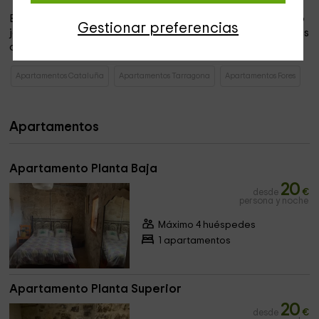
Entre las
instalaciones que son comunes
, tenemos nuestro
Gestionar preferencias
jardín encantado, en el que se encuentran varias sillas en las
que reposar mientras disfrutas del ambiente.
Apartamentos Cataluña
Apartamentos Tarragona
Apartamentos Fores
Apartamentos
Apartamento Planta Baja
20
desde
€
persona y noche
Máximo 4 huéspedes
1 apartamentos
Apartamento Planta Superior
20
desde
€