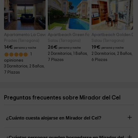
Apartamento La Cavallada
Apartbeach Green Family Relax
Apartbeach Golden Delu
Prades (Tarragona)
Salou (Tarragona)
Salou (Tarragona)
14
€
26
€
19
€
persona y noche
persona y noche
persona y noche
2 Dormitorios, 1 Baños,
2 Dormitorios, 2 Baños,
1
7 Plazas
6 Plazas
opiniones
3 Dormitorios, 2 Baños,
7 Plazas
Preguntas frecuentes sobre Mirador del Cel
¿Cuánto cuesta alojarse en Mirador del Cel?
¿Cuántas personas pueden hospedarse en Mirador del