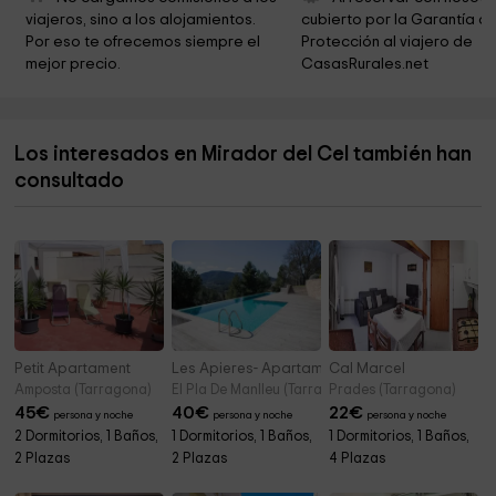
viajeros, sino a los alojamientos. 
cubierto por la Garantía de
Iglesia parroquial de Sarral
5,4 km
Por eso te ofrecemos siempre el 
Protección al viajero de 
mejor precio.
CasasRurales.net
CASA DE LA VILA i Antic forn de pa
5,4 km
Ayuntamiento de Sarral
5,4 km
Los interesados en Mirador del Cel también han
Ayuntamiento de Passanant i Belltall
5,5 km
consultado
Iglesia de Santa Maria
5,5 km
Petit Apartament
Les Apieres- Apartamento
Cal Marcel
Amposta (Tarragona)
El Pla De Manlleu (Tarragona)
Prades (Tarragona)
45
€
40
€
22
€
persona y noche
persona y noche
persona y noche
2 Dormitorios, 1 Baños,
1 Dormitorios, 1 Baños,
1 Dormitorios, 1 Baños,
2 Plazas
2 Plazas
4 Plazas