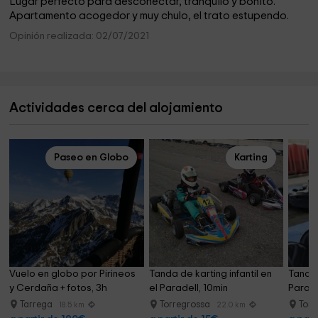
Lugar perfecto para desconectar, tranquilo y bonito.
Apartamento acogedor y muy chulo, el trato estupendo.
Opinión realizada: 02/07/2021
Actividades cerca del alojamiento
Paseo en Globo
Karting
Vuelo en globo por Pirineos 
Tanda de karting infantil en 
Tanda 
y Cerdaña + fotos, 3h
el Paradell, 10min
Parade
Tarrega
Torregrossa
Torr
18.5 km
22.0 km