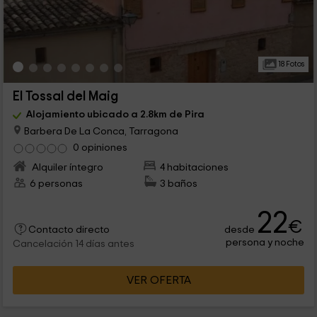
18 Fotos
El Tossal del Maig
Alojamiento ubicado a 2.8km de Pira
Barbera De La Conca, Tarragona
0 opiniones
Alquiler íntegro
4 habitaciones
6 personas
3 baños
22
€
desde
Contacto directo
persona y noche
Cancelación 14 días antes
VER OFERTA