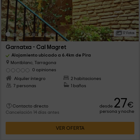
17 Fotos
Garnatxa - Cal Magret
Alojamiento ubicado a 6.4km de Pira
Montblanc, Tarragona
0 opiniones
Alquiler íntegro
2 habitaciones
7 personas
1 baños
27
€
desde
Contacto directo
persona y noche
Cancelación 14 días antes
VER OFERTA