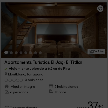
16 Fotos
Apartaments Turístics El Jaç- El Titllar
Alojamiento ubicado a 6.2km de Pira
Montblanc, Tarragona
0 opiniones
Alquiler íntegro
2 habitaciones
6 personas
1 baños
37
€
desde