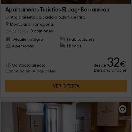
Apartaments Turístics El Jaç- Barrambau
Alojamiento ubicado a 6.2km de Pira
Montblanc, Tarragona
0 opiniones
Alquiler íntegro
1 habitaciones
4 personas
1 baños
32
€
desde
Contacto directo
persona y noche
Cancelación 14 días antes
VER OFERTA