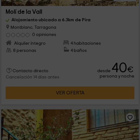
Molí de la Vall
Alojamiento ubicado a 6.3km de Pira
Montblanc, Tarragona
0 opiniones
Alquiler íntegro
4 habitaciones
8 personas
4 baños
40
€
desde
Contacto directo
persona y noche
Cancelación 14 días antes
VER OFERTA