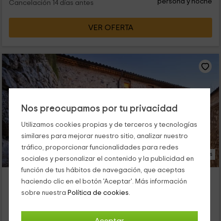
persona y noche
Cancelación 14 días antes
VER OFERTA
Nos preocupamos por tu privacidad
Utilizamos cookies propias y de terceros y tecnologías
similares para mejorar nuestro sitio, analizar nuestro
tráfico, proporcionar funcionalidades para redes
27 Fotos
sociales y personalizar el contenido y la publicidad en
función de tus hábitos de navegación, que aceptas
Casa Pairal Espasa
haciendo clic en el botón 'Aceptar'. Más información
Alojamiento ubicado a 2.5km de Pira
sobre nuestra
Política de cookies.
Barbera De La Conca, Tarragona
0 opiniones