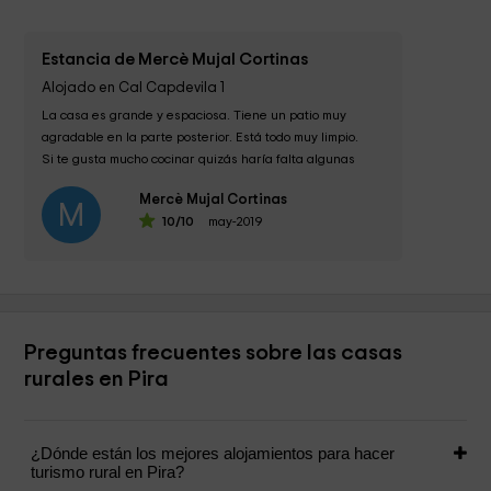
Estancia de Mercè Mujal Cortinas
Alojado en Cal Capdevila 1
La casa es grande y espaciosa. Tiene un patio muy 
agradable en la parte posterior. Está todo muy limpio.

Si te gusta mucho cocinar quizás haría falta algunas 
cosas de...
Mercè Mujal Cortinas
M
10
/10
may-2019
Preguntas frecuentes sobre las casas
rurales en Pira
¿Dónde están los mejores alojamientos para hacer
turismo rural en Pira?