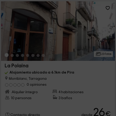
23 Fotos
La Polaina
Alojamiento ubicado a 6.1km de Pira
Montblanc, Tarragona
0 opiniones
Alquiler íntegro
4 habitaciones
10 personas
3 baños
26
€
desde
Contacto directo