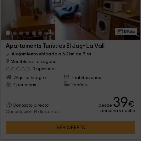
15 Fotos
Apartaments Turístics El Jaç- La Vall
Alojamiento ubicado a 6.2km de Pira
Montblanc, Tarragona
0 opiniones
Alquiler íntegro
1 habitaciones
4 personas
1 baños
39
€
desde
Contacto directo
persona y noche
Cancelación 14 días antes
VER OFERTA