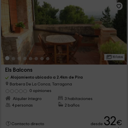
15 Fotos
Els Balcons
Alojamiento ubicado a 2.4km de Pira
Barbera De La Conca, Tarragona
0 opiniones
Alquiler íntegro
3 habitaciones
4 personas
2 baños
32
€
desde
Contacto directo