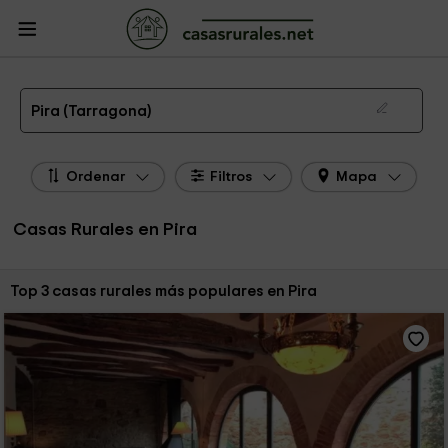
CasasRurales.net
Casas Rurales
Casas Rurales Cataluña
Casas Rurales
Tarragona
Casas Rurales Pira
Las 3 mejores casas rurales en Pira de 2026
Pira (Tarragona)
Ordenar
Filtros
Mapa
Casas Rurales en Pira
Ordenar por:
Top 3 casas rurales más populares en Pira