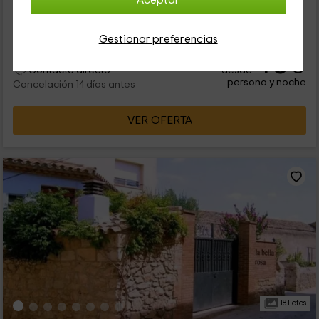
Aceptar
Alquiler íntegro
5 habitaciones
8 personas
2 baños
Gestionar preferencias
40
€
desde
Contacto directo
persona y noche
Cancelación 14 días antes
VER OFERTA
18 Fotos