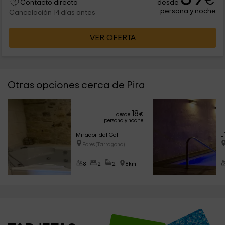
€
desde
Contacto directo
persona y noche
Cancelación 14 días antes
VER OFERTA
Otras opciones cerca de Pira
18
desde
€
persona y noche
Mirador del Cel
L
Fores (Tarragona)
8
2
2
8km