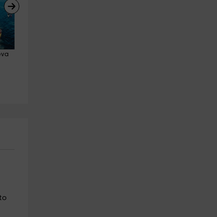
eva 
Alquiler de Big SUP en bahía de 
Alquiler de kayak individual e
Alcudia, 1h
Alcúdia, 3 horas
Alcudia
Alcudia
12.0 km
12.0 km
a partir de 70€
a partir de 33€
to