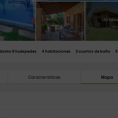
+30 fotos
áximo 8 huéspedes
4 habitaciones
3 cuartos de baño
5
Características
Mapa