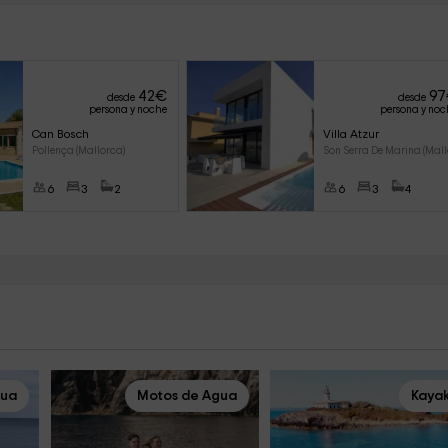
42
€
97
desde
desde
persona y noche
persona y noc
Can Bosch
Villa Atzur
Pollença (Mallorca)
Son Serra De Marina (Mall
6
3
2
6
3
4
gua
Motos de Agua
Kaya