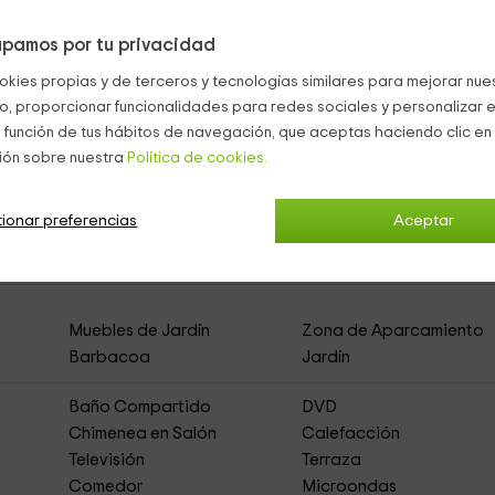
pamos por tu privacidad
el
pingpong
.
a la
piscina
, y zonas con
porterías de fútbol.
okies propias y de terceros y tecnologías similares para mejorar nuest
co, proporcionar funcionalidades para redes sociales y personalizar e
 función de tus hábitos de navegación, que aceptas haciendo clic en 
ión sobre nuestra
Política de cookies.
ionar preferencias
Aceptar
al con Alquiler por habitaciones)
Muebles de Jardín
Zona de Aparcamiento
Barbacoa
Jardín
Baño Compartido
DVD
Chimenea en Salón
Calefacción
Televisión
Terraza
Comedor
Microondas