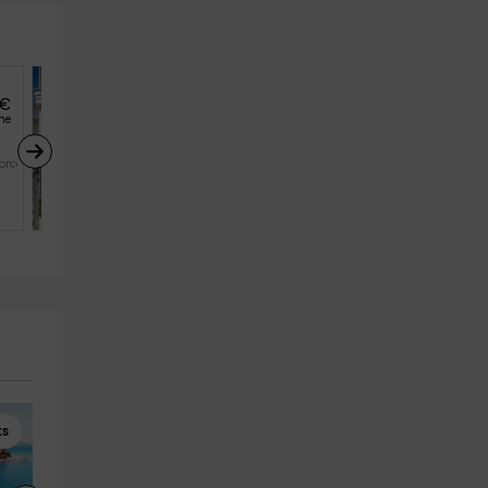
€
65
€
desde
he
persona y noche
Bohemi
orca)
Santa Margalida (Mallorca)
8
4
4
ks
Paddle Surf
Kayaks