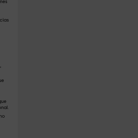
ones
acias
,
ue
que
nal.
 no