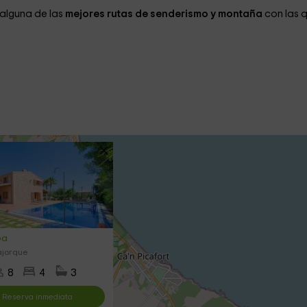
 alguna de las
mejores rutas de senderismo y montaña
con las 
ba
ajorque
8
4
3
Reserva inmediata