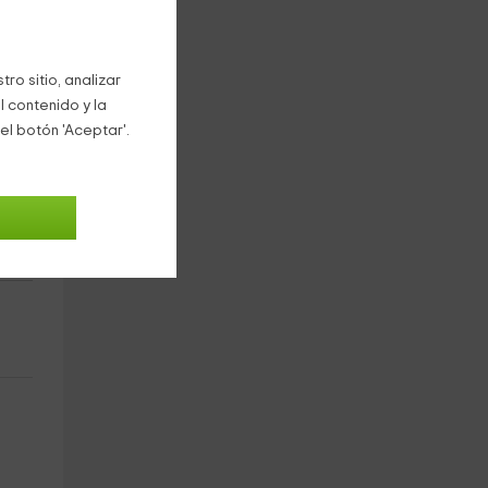
ro sitio, analizar
l contenido y la
el botón 'Aceptar'.