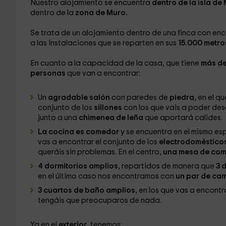
Nuestro alojamiento se encuentra
dentro de la isla de
dentro de la
zona de Muro.
Se trata de un alojamiento dentro de una finca con enc
a las instalaciones que se reparten en sus
15.000 metro
En cuanto a la capacidad de la casa, que tiene
más de
personas
que van a encontrar:
Un
agradable salón
con paredes de
piedra
, en el 
conjunto de los
sillones
con los que vais a poder des
junto a una
chimenea de leña
que aportará calides.
La cocina es comedor
y se encuentra en el mismo es
vas a encontrar el conjunto de los
electrodomésticos
queráis sin problemas. En el centro,
una mesa de co
4 dormitorios amplios
, repartidos de manera que
3 d
en el último caso nos encontramos con
un par de cam
3 cuartos de baño amplios,
en los que vas a encontr
tengáis que preocuparos de nada.
Ya en el
exterior
, tenemos: