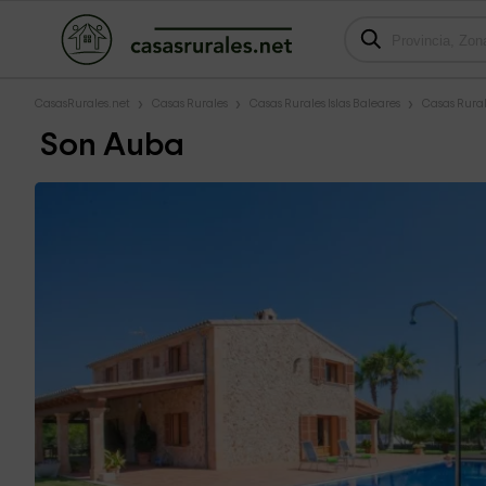
CasasRurales.net
Casas Rurales
Casas Rurales Islas Baleares
Casas Rural
Son Auba