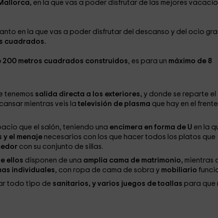
 Mallorca,
en la que vas a poder disfrutar de las mejores vacaci
anto en la que vas a poder disfrutar del descanso y del ocio gr
s cuadrados.
 200 metros cuadrados construidos
, es para un
máximo de 8
que tenemos
salida directa a los exteriores,
y donde se reparte el
cansar mientras veis la
televisión de plasma
que hay en el frente
pacio que el salón, teniendo una
encimera en forma de U
en la q
 y el menaje
necesarios con los que hacer todos los platos que
medor
con su conjunto de sillas.
e ellos
disponen de una
amplia cama de matrimonio,
mientras 
as individuales
, con ropa de cama de sobra y
mobiliario
funcio
ar todo tipo de
sanitarios, y varios juegos de toallas
para que