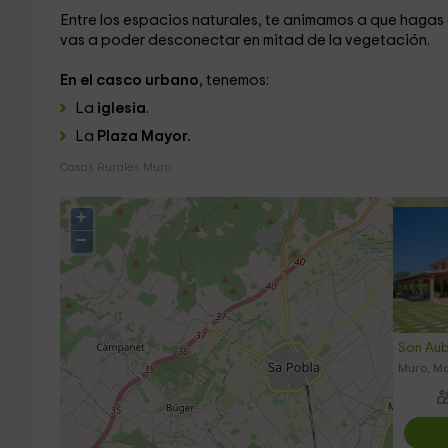
Entre los espacios naturales, te animamos a que hagas
vas a poder desconectar en mitad de la vegetación.
En el casco urbano
, tenemos:
La
iglesia
.
La
Plaza Mayor.
Casas Rurales Muro
+
−
Son Au
Muro, M