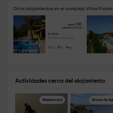
Otros alojamientos en el complejo Villas Planet
21
€
desde
persona y noche
Sa Mola
Son Macià (Mallorca)
12
6
6
Actividades cerca del alojamiento
Wakeboard
Motos de A