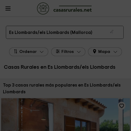
CasasRurales.net
Casas Rurales
Casas Rurales Islas Baleares
Casas
Rurales Mallorca
Casas Rurales Es Llombards/els Llombards
Las 3 mejores casas rurales en Es Llombards/els Llombards de 2026
Es Llombards/els Llombards (Mallorca)
Ordenar
Filtros
Mapa
Casas Rurales en Es Llombards/els Llombards
Ordenar por:
Top 3 casas rurales más populares en Es Llombards/els
Llombards