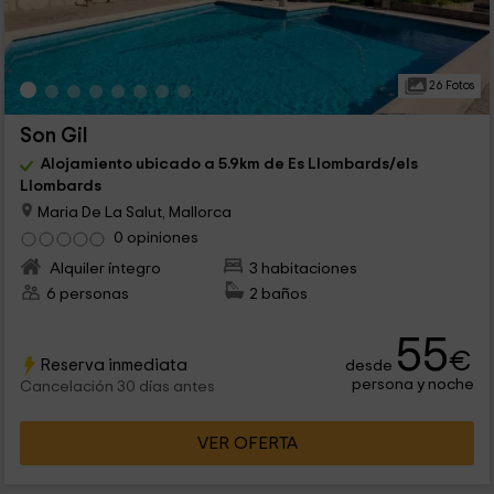
26 Fotos
Son Gil
Alojamiento ubicado a 5.9km de Es Llombards/els
Llombards
Maria De La Salut, Mallorca
0 opiniones
Alquiler íntegro
3 habitaciones
6 personas
2 baños
55
€
Reserva inmediata
desde
persona y noche
Cancelación 30 días antes
VER OFERTA