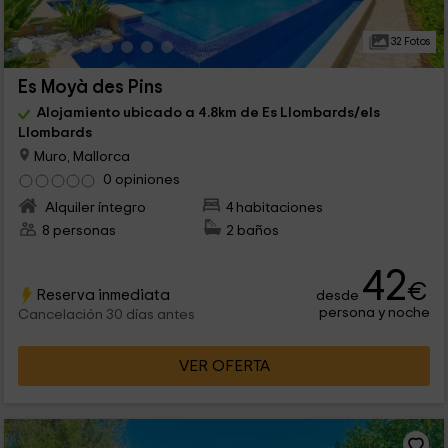
32 Fotos
Es Moyà des Pins
Alojamiento ubicado a 4.8km de Es Llombards/els
Llombards
Muro, Mallorca
0 opiniones
Alquiler íntegro
4 habitaciones
8 personas
2 baños
42
€
Reserva inmediata
desde
persona y noche
Cancelación 30 días antes
VER OFERTA