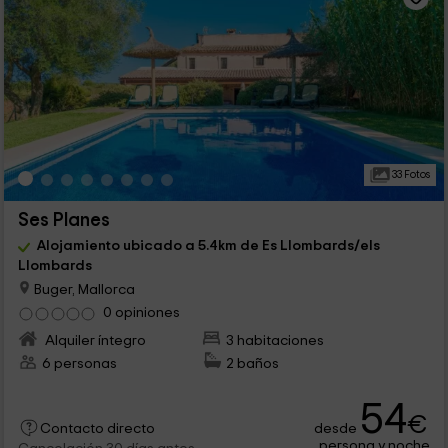
33 Fotos
Ses Planes
Alojamiento ubicado a 5.4km de Es Llombards/els
Llombards
Buger, Mallorca
0 opiniones
Alquiler íntegro
3 habitaciones
6 personas
2 baños
54
€
desde
Contacto directo
persona y noche