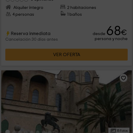
Alquiler íntegro
2 habitaciones
4 personas
1 baños
68
€
Reserva inmediata
desde
persona y noche
Cancelación 30 días antes
VER OFERTA
15 Fotos