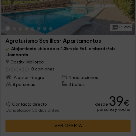
27 Fotos
Agroturismo Ses Illes- Apartamentos
Alojamiento ubicado a 4.3km de Es Llombards/els
Llombards
Costitx, Mallorca
0 opiniones
Alquiler íntegro
4 habitaciones
8 personas
3 baños
39
€
desde
Contacto directo
persona y noche
Cancelación 30 días antes
VER OFERTA