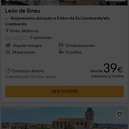
León de Sineu
Alojamiento ubicado a 5.6km de Es Llombards/els
Llombards
Sineu, Mallorca
0 opiniones
Alquiler íntegro
12 habitaciones
24 personas
12 baños
39
€
desde
Contacto directo
persona y noche
Cancelación 30 días antes
VER OFERTA