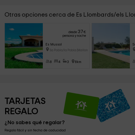
Otras opciones cerca de Es Llombards/els Ll
37
desde
€
persona y noche
Es Mussol
S
Sa Pobla/la Pobla (Mallorca)
8
4
3
8km
TARJETAS 
REGALO
¿No sabes qué regalar?
Regalo fácil y sin fecha de caducidad