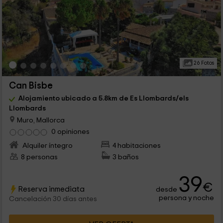
26 Fotos
Can Bisbe
Alojamiento ubicado a 5.8km de Es Llombards/els
Llombards
Muro, Mallorca
0 opiniones
Alquiler íntegro
4 habitaciones
8 personas
3 baños
39
€
Reserva inmediata
desde
persona y noche
Cancelación 30 días antes