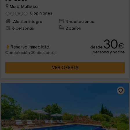
Muro, Mallorca
0 opiniones
Alquiler íntegro
3 habitaciones
6 personas
2 baños
30
€
Reserva inmediata
desde
persona y noche
Cancelación 30 días antes
VER OFERTA