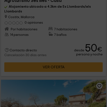
Agroturismo Ses Illes - Casa
Alojamiento ubicado a 4.3km de Es Llombards/els
Llombards
Costitx, Mallorca
0 opiniones
Por habitaciones
7 habitaciones
14 personas
7 baños
50
€
desde
Contacto directo
persona y noche
Cancelación 30 días antes
VER OFERTA