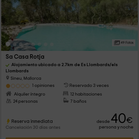
49 Fotos
Sa Casa Rotja
Alojamiento ubicado a 2.7km de Es Llombards/els
Llombards
Sineu, Mallorca
1 opiniones
Reservado 3 veces
Alquiler íntegro
12 habitaciones
24 personas
7 baños
40
€
Reserva inmediata
desde
persona y noche
Cancelación 30 días antes