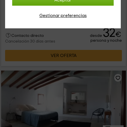
Aceptar
0 opiniones
Por habitaciones
3 habitaciones
Gestionar preferencias
10 personas
32
€
desde
Contacto directo
persona y noche
Cancelación 30 días antes
VER OFERTA