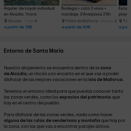
Alquiler de kayak individual 
Bodega + cata 3 vinos + 
Excurs
en Alcúdia, 1 hora
maridaje, S'Aranjassa 3'5h
playa
Alcudia
Palma de Mallorca
Port
1.7 km
20.6 km
a partir de 15€
a partir de 50€
a part
Entorno de Santa María
Nuestro alojamiento se encuentra dentro de la
zona
de Alcúdia,
un rincón con encanto en el que vas a poder
disfrutar de las mejores vacaciones en la
isla de Mallorca.
Tenemos un entorno ideal para que puedas conocer tanto
las zonas verdes, como los
espacios del patrimonio
que
hay en el centro del pueblo.
Para disfrutar de las zonas verdes, nada como hacer
alguna de las rutas de senderismo y montaña
que hay por
la zona, con las que vas a encontrar parajes únicos.