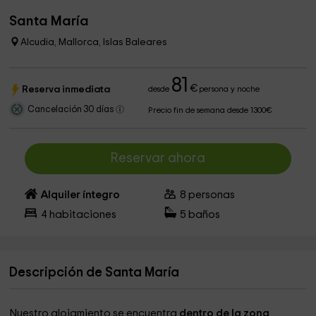
Santa María
Alcudia, Mallorca, Islas Baleares
81
€
Reserva inmediata
desde
persona y noche
Cancelación 30 días
Precio fin de semana desde 1300€
Reservar ahora
Alquiler íntegro
8
personas
4
habitaciones
5
baños
Descripción de Santa María
Nuestro alojamiento se encuentra
dentro de la zona