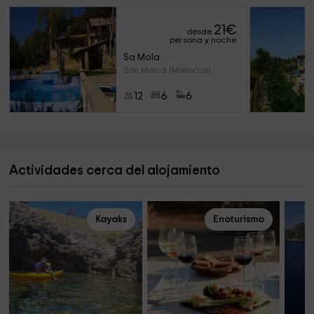
21
€
desde
persona y noche
Sa Mola
Son Macià (Mallorca)
12
6
6
Actividades cerca del alojamiento
Kayaks
Enoturismo