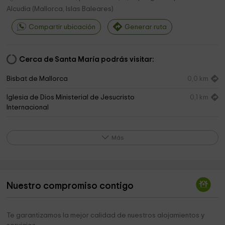
Alcudia
(
Mallorca, Islas Baleares
)
Compartir ubicación
Generar ruta
Cerca de Santa María podrás visitar:
Bisbat de Mallorca
0,0 km
Iglesia de Dios Ministerial de Jesucristo
0,1 km
Internacional
Casa Museo Andrés Jofre Ferrer
0,2 km
Más
Consorci de la Ciutat Romana de Pollentia
0,3 km
Can Domènech - Consorci de la Ciutat Romana de
0,3 km
Pol·lèntia
Nuestro compromiso contigo
Ayuntamiento de Alcudia
0,5 km
Centro Cristiano de Mallorca - Alcúdia
1,7 km
Te garantizamos la mejor calidad de nuestros alojamientos y