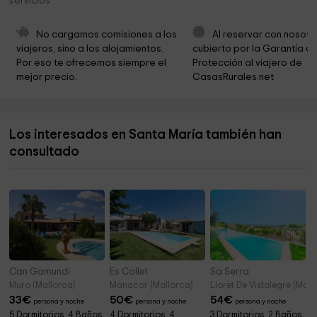
servicios
Marina de Bonaire
1,8 km
Puig De Sant Martí
2,8 km
No cargamos comisiones a los 
Al reservar con nosotr
viajeros, sino a los alojamientos. 
cubierto por la Garantía de
Museo Sa Bassa Blanca-Yannick y ben Jakover
2,9 km
Por eso te ofrecemos siempre el 
Protección al viajero de 
mejor precio.
CasasRurales.net
Sant Albert el Gran
4,4 km
Fundación Yannick y Ben Jakober
4,8 km
Los interesados en Santa María también han
can Moi
5,0 km
consultado
Ayuntamiento de Pollenca
9,2 km
Buen Aire S.L. Garden
9,2 km
Can Gamundi
Es Collet
Sa Serra
Muro (Mallorca)
Manacor (Mallorca)
Lloret De Vistalegre (Mall
33
€
50
€
54
€
persona y noche
persona y noche
persona y noche
5 Dormitorios, 4 Baños,
4 Dormitorios, 4
3 Dormitorios, 2 Baños,