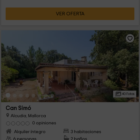
VER OFERTA
40 Fotos
Can Simó
Alcudia, Mallorca
0 opiniones
Alquiler íntegro
3 habitaciones
6 personas
2 baños