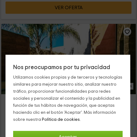
VER OFERTA
Nos preocupamos por tu privacidad
Utilizamos cookies propias y de terceros y tecnologías
similares para mejorar nuestro sitio, analizar nuestro
27 Fotos
tráfico, proporcionar funcionalidades para redes
sociales y personalizar el contenido y la publicidad en
Sa Muralla
función de tus hábitos de navegación, que aceptas
Alcudia, Mallorca
haciendo clic en el botón 'Aceptar'. Más información
0 opiniones
sobre nuestra
Política de cookies.
Alquiler íntegro
3 habitaciones
6 personas
2 baños