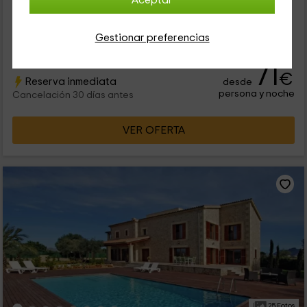
Aceptar
Nuestro alojamiento se encuentra dentro de la zona
de Alcúdia, que es un espacio en el que vas a poder disfrutar
de las mejores vacaciones en la isla de Mallorca. Se trata de
Gestionar preferencias
un...
71
€
Reserva inmediata
desde
persona y noche
Cancelación 30 días antes
VER OFERTA
25 Fotos