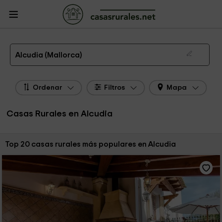
CasasRurales.net
Casas Rurales
Casas Rurales Islas Baleares
Casas
Rurales Mallorca
Casas Rurales Alcudia
Las 28 mejores casas rurales en Alcudia de 2026
Alcudia (Mallorca)
Ordenar
Filtros
Mapa
Casas Rurales en Alcudia
Ordenar por:
Top 20 casas rurales más populares en Alcudia