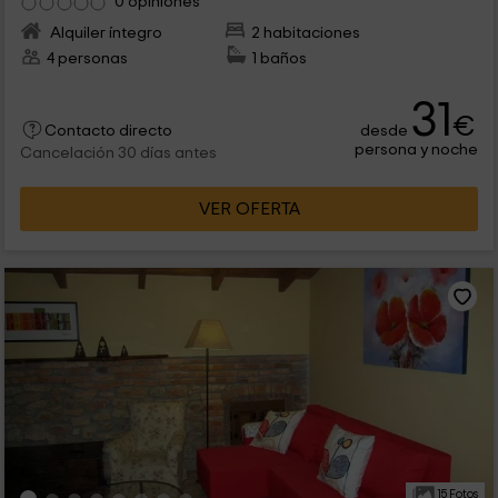
0 opiniones
Alquiler íntegro
2 habitaciones
4 personas
1 baños
31
€
desde
Contacto directo
persona y noche
Cancelación 30 días antes
VER OFERTA
15 Fotos