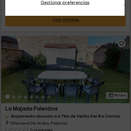
Gestionar preferencias
persona y noche
Cancelación 30 días antes
VER OFERTA
45 Fotos
La Majada Palentina
Alojamiento ubicado a 6.7km de Velilla Del Rio Carrion
Villanueva De Arriba, Palencia
0 opiniones