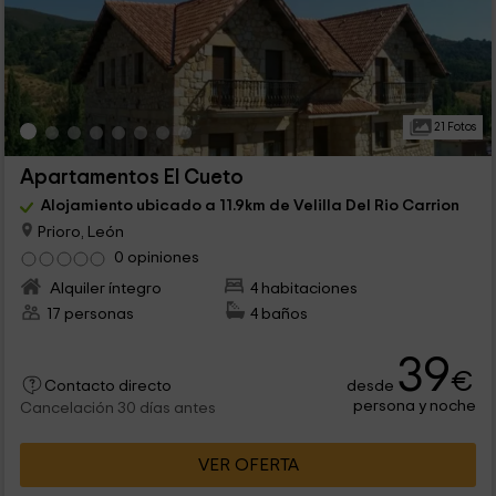
21 Fotos
Apartamentos El Cueto
Alojamiento ubicado a 11.9km de Velilla Del Rio Carrion
Prioro, León
0 opiniones
Alquiler íntegro
4 habitaciones
17 personas
4 baños
39
€
desde
Contacto directo
persona y noche
Cancelación 30 días antes
VER OFERTA