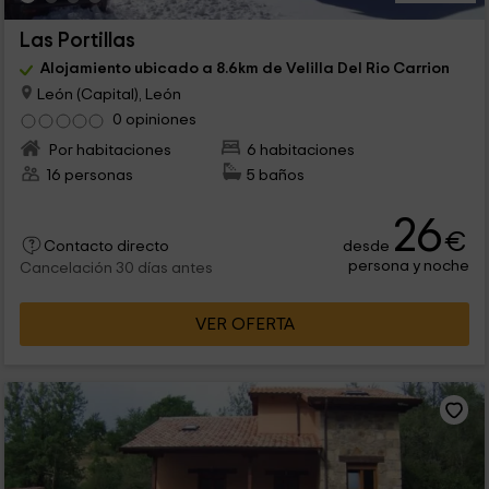
Las Portillas
Alojamiento ubicado a 8.6km de Velilla Del Rio Carrion
León (Capital), León
0 opiniones
Por habitaciones
6 habitaciones
16 personas
5 baños
26
€
desde
Contacto directo
persona y noche
Cancelación 30 días antes
VER OFERTA