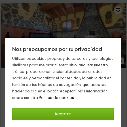
Nos preocupamos por tu privacidad
Utilizamos cookies propias y de terceros y tecnologías
20 Fotos
similares para mejorar nuestro sitio, analizar nuestro
tráfico, proporcionar funcionalidades para redes
Casa Obis
sociales y personalizar el contenido y la publicidad en
Alojamiento ubicado a 5.3km de Velilla Del Rio Carrion
función de tus hábitos de navegación, que aceptas
Muñeca De La Peña, Palencia
haciendo clic en el botón 'Aceptar'. Más información
0 opiniones
sobre nuestra
Política de cookies.
Alquiler íntegro
4 habitaciones
6 personas
2 baños
Aceptar
33
€
Reserva inmediata
desde