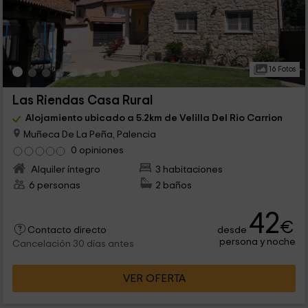
16 Fotos
Las Riendas Casa Rural
Alojamiento ubicado a 5.2km de Velilla Del Rio Carrion
Muñeca De La Peña, Palencia
0 opiniones
Alquiler íntegro
3 habitaciones
6 personas
2 baños
42
€
desde
Contacto directo
persona y noche
Cancelación 30 días antes
VER OFERTA