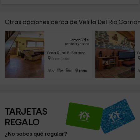
Otras opciones cerca de Velilla Del Rio Carrio
24
desde
€
persona y noche
Casa Rural El Serrano
C
Prioro (León)
9
5
3
12km
TARJETAS 
REGALO
¿No sabes qué regalar?