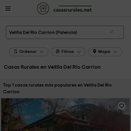
CasasRurales.net
Casas Rurales
Casas Rurales Castilla y León
Casas
Rurales Palencia
Casas Rurales Velilla Del Rio Carrion
Las 1 mejores casas rurales en Velilla Del Rio Carrion de 2026
Velilla Del Rio Carrion (Palencia)
Ordenar
Filtros
Mapa
Casas Rurales en Velilla Del Rio Carrion
Ordenar por:
Top 1 casas rurales más populares en Velilla Del Rio
Carrion