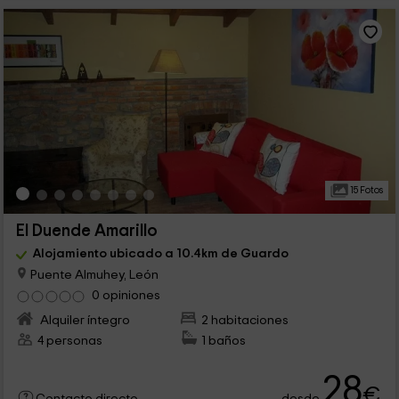
15 Fotos
El Duende Amarillo
Alojamiento ubicado a 10.4km de Guardo
Puente Almuhey, León
0 opiniones
Alquiler íntegro
2 habitaciones
4 personas
1 baños
28
€
desde
Contacto directo