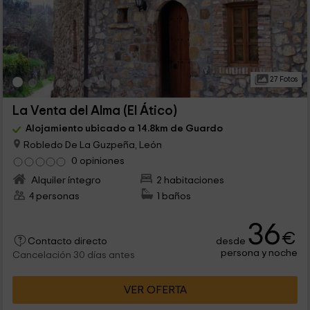
27 Fotos
La Venta del Alma (El Ático)
Alojamiento ubicado a 14.8km de Guardo
Robledo De La Guzpeña, León
0 opiniones
Alquiler íntegro
2 habitaciones
4 personas
1 baños
36
€
desde
Contacto directo
persona y noche
Cancelación 30 días antes
VER OFERTA