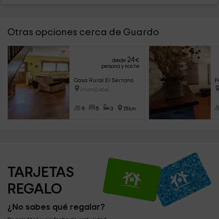
Otras opciones cerca de Guardo
24
desde
€
persona y noche
Casa Rural El Serrano
P
Prioro (León)
9
5
3
15km
TARJETAS 
REGALO
¿No sabes qué regalar?