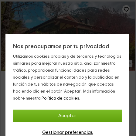
Nos preocupamos por tu privacidad
Utilizamos cookies propias y de terceros y tecnologías
similares para mejorar nuestro sitio, analizar nuestro
23 Fotos
tráfico, proporcionar funcionalidades para redes
Hostel Grizzly Resort El Oso Pardo
sociales y personalizar el contenido y la publicidad en
función de tus hábitos de navegación, que aceptas
Alojamiento ubicado a 4.1km de Guardo
haciendo clic en el botón 'Aceptar'. Más información
Velilla Del Rio Carrion, Palencia
sobre nuestra
Política de cookies.
0 opiniones
Por habitaciones
55 habitaciones
111 personas
3 baños
Aceptar
130
€
Gestionar preferencias
desde
Contacto directo