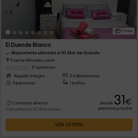
11 Fotos
El Duende Blanco
Alojamiento ubicado a 10.4km de Guardo
Puente Almuhey, León
0 opiniones
Alquiler íntegro
2 habitaciones
4 personas
1 baños
31
€
desde
Contacto directo
persona y noche
Cancelación 30 días antes
VER OFERTA