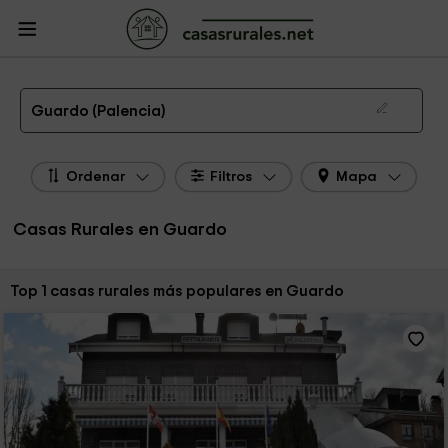
CasasRurales.net
Casas Rurales
Casas Rurales Castilla y León
Casas
Rurales Palencia
Casas Rurales Guardo
Las 1 mejores casas rurales en Guardo de 2026
Guardo (Palencia)
Ordenar
Filtros
Mapa
Casas Rurales en Guardo
Ordenar por:
Top 1 casas rurales más populares en Guardo