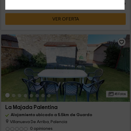
persona y noche
Cancelación 30 días antes
VER OFERTA
45 Fotos
La Majada Palentina
Alojamiento ubicado a 5.5km de Guardo
Villanueva De Arriba, Palencia
0 opiniones