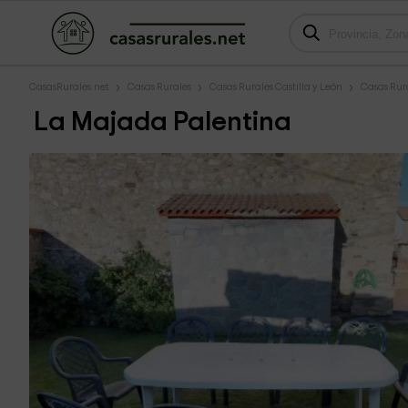
CasasRurales.net
Casas Rurales
Casas Rurales Castilla y León
Casas Rur
La Majada Palentina