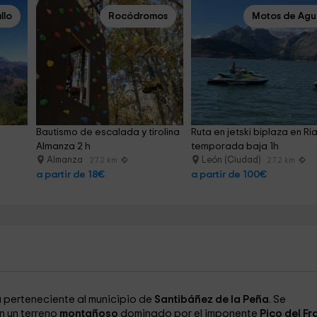
llo
Rocódromos
Motos de Ag
Bautismo de escalada y tirolina 
Ruta en jetski biplaza en Ri
h
Almanza 2 h
temporada baja 1h
Almanza
León (Ciudad)
27.2 km
27.2 km
a partir de 18€
a partir de 100€
 perteneciente al municipio de
Santibáñez de la Peña
. Se
en un terreno
montañoso
dominado por el imponente
Pico del Fra