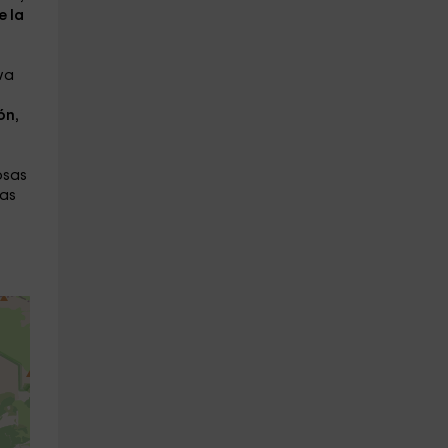
e la
va
ón
,
osas
tas