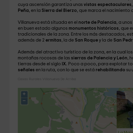
cuya ascensión garantiza unas
vistas espectaculares
Peña
, en la
Sierra del Bierzo
, que marca el nacimiento 
Villanueva está situada en el
norte de Palencia
, a unos
en buen estado algunos
monumentos históricos
, que 
tradicionales de la zona. Entre los más destacados, es
además de 2
ermitas
, la de
San Roque
y la de
San Pedr
Además del atractivo turístico de la zona, en la cual l
montañas rocosas de las
sierras de Palencia y León
, 
tierras desde el siglo
IX.
Poco a poco, para explotar tod
señales
en la ruta, con lo que se está
rehabilitando
su 
Casas Rurales Villanueva De Arriba
+
−
La Maja