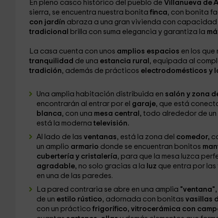
En pleno casco histórico del pueblo de
Villanueva de A
sierra, se encuentra nuestra bonita
finca
, con bonita f
con jardín
abraza a una gran vivienda con capacidad
tradicional
brilla con suma elegancia y garantiza la
má
La casa cuenta con unos
amplios espacios
en los que
tranquilidad
de una
estancia rural
, equipada al comp
tradición
, además de prácticos
electrodomésticos y l
Una amplia habitación distribuida en
salón y zona 
encontrarán al entrar por el
garaje
, que está conect
blanca
, con una
mesa central,
todo alrededor de un
está la moderna
televisión.
Al lado de las
ventanas
, está la zona del
comedor,
co
un amplio
armario
donde se encuentran bonitos
man
cubertería y cristalería
, para que la mesa luzca perf
agradable
, no solo gracias a la
luz
que entra por las
en una de las paredes.
La pared contraria se abre en una amplia
"ventana",
de un
estilo rústico
, adornada con bonitas
vasillas
con un práctico
frigorífico, vitrocerámica con camp