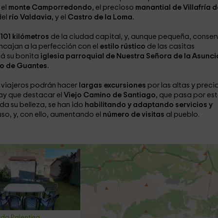
, el
monte Camporredondo,
el precioso
manantial de Villafría d
del
río Valdavia,
y el
Castro de la Loma.
101 kilómetros
de la ciudad capital, y, aunque pequeña, conser
encajan a la perfección con el
estilo rústico
de las casitas
tá su bonita
iglesia parroquial de Nuestra Señora de la Asunci
o de Guantes.
os viajeros podrán hacer
largas excursiones
por las altas y preci
hay que destacar el
Viejo Camino de Santiago,
que pasa por es
a su belleza, se han ido
habilitando y adaptando servicios y
uso, y, con ello, aumentando el
número de visitas
al pueblo.
da Palentina