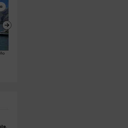
ua
Tirolina
Motos de Agua
año 
Circuito de tirolinas iniciación 
Ruta en jetski biplaza en Riañ
Almanza 2 h
temp. baja 30 min
Almanza
León (Ciudad)
27.2 km
27.2 km
a partir de 15€
a partir de 60€
ile
,