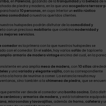
rriba
, en
Palencia
, gozando de la
tranquilidad
y la
belleza
de l
achada de piedra y madera, en la que una
acogedora terraza-p
 para hasta
10 personas
, en cuyo interior un
estilo rústico
xima comodidad
a nuestros queridos clientes.
 nuestros huéspedes podrán disfrutar de la
comodidad y
leto con un precioso
mobiliario
que combina
modernidad y
os mejores servicios.
de comedor
es la primera con la que nuestros huéspedes se
ado con el comedor. En el
salón
, hay varios
sofás
de tapicería
amplio armario de madera vintage
encima del cual, en la pared
nsistente en una amplia
mesa de madera
, con
10 sillas
alrededo
teles
y una
variada y elegante vajilla,
con su correspondiente
ecta a la hora de reunirse a comer. La estancia resulta muy
 ventanas, sino también a la
chimenea de piedra
, que se encuen
que permite ver desde el comedor una
bonita cocina.
Esta disf
 de cerámica
y
armarios de madera
, y está totalmente equipad
ana, microondas y lavavajillas
, además de
horno, cafetera
y u