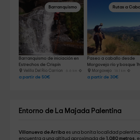
Barranquismo
Rutas a Caba
Barranquismo de iniciación en 
Paseo a caballo desde 
Estrechos de Crispín
Morgovejo río y bosque 1
Velilla Del Rio Carrion
Morgovejo
6.6 km
16.1 km
a partir de 50€
a partir de 30€
Entorno de La Majada Palentina
Villanueva de Arriba
es una bonita localidad palentina
encuentra a una altitud aproximada de
1.080 metros
, 