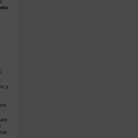
a
atio
,
r, y
tra
ruta
a
nas