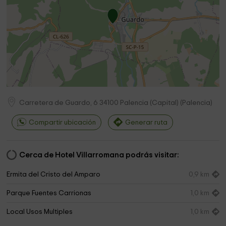
Carretera de Guardo, 6
34100
Palencia (Capital)
(
Palencia
)
Compartir ubicación
Generar ruta
Cerca de Hotel Villarromana podrás visitar:
Ermita del Cristo del Amparo
0,9 km
Parque Fuentes Carrionas
1,0 km
Local Usos Multiples
1,0 km