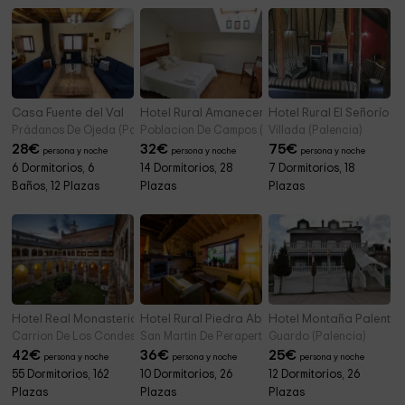
Casa Fuente del Val
Hotel Rural Amanecer en Campos
Hotel Rural El Señorío
Prádanos De Ojeda (Palencia)
Poblacion De Campos (Palencia)
Villada (Palencia)
28
€
32
€
75
€
persona y noche
persona y noche
persona y noche
6 Dormitorios, 6
14 Dormitorios, 28
7 Dormitorios, 18
Baños, 12 Plazas
Plazas
Plazas
Hotel Real Monasterio de San Zoilo
Hotel Rural Piedra Abierta
Hotel Montaña Palentin
Carrion De Los Condes (Palencia)
San Martin De Perapertu (Palencia)
Guardo (Palencia)
42
€
36
€
25
€
persona y noche
persona y noche
persona y noche
55 Dormitorios, 162
10 Dormitorios, 26
12 Dormitorios, 26
Plazas
Plazas
Plazas