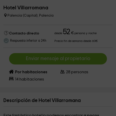
Hotel Villarromana
Palencia (Capital), Palencia
52
€
Contacto directo
desde
persona y noche
Respuesta inferior a 24h
Precio fin de semana desde 60€
Enviar mensaje al propietario
Por habitaciones
28
personas
14
habitaciones
Descripción de Hotel Villarromana
Este fantástico hotel lo podemos encontrar
a pocos