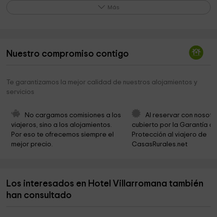
Plaza de la Constitución
1,3 km
Más
Ayuntamiento De Guardo
1,5 km
Iglesia de San Juan Bautista
1,5 km
Nuestro compromiso contigo
Ermita del Cristo de la Cinta
2,8 km
Ayuntamiento De Velilla Del Río Carrión
4,1 km
Te garantizamos la mejor calidad de nuestros alojamientos y
servicios
Ayuntamiento de Mantinos
4,2 km
Ermita de San Juan de Fuentes Divinas
4,2 km
No cargamos comisiones a los 
Al reservar con nosotr
viajeros, sino a los alojamientos. 
cubierto por la Garantía de
Iglesia de San Andrés
4,3 km
Por eso te ofrecemos siempre el 
Protección al viajero de 
mejor precio.
CasasRurales.net
Parada Del Autobus Via Burgos Senderismo
4,4 km
Iglesia El Salvador
4,7 km
Los interesados en Hotel Villarromana también
Municipio de Velilla del Río Carrión
4,7 km
han consultado
Ermita de la Virgen de Areños
4,9 km