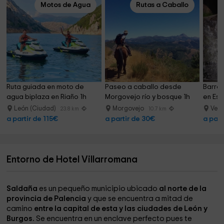
Motos de Agua
Rutas a Caballo
Ruta guiada en moto de 
Paseo a caballo desde 
Barran
agua biplaza en Riaño 1h
Morgovejo río y bosque 1h
en Est
León (Ciudad)
Morgovejo
Veli
23.8 km
10.7 km
a partir de 115€
a partir de 30€
a part
Entorno de Hotel Villarromana
Saldaña
es un pequeño municipio ubicado
al norte de la
provincia de Palencia
y que se encuentra a mitad de
camino
entre la capital de esta y las ciudades de León y
Burgos.
Se encuentra en un enclave perfecto pues te