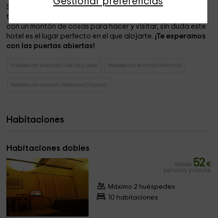
Gestionar preferencias
Si estás buscando un lugar de retiro, donde olvidarte de
todas las rutinas del día a día y en el que además cuentes
con un montón de cosas para hacer y visitar, sin duda este
hotel es el lugar perfecto en el que alojarte.
¡Te esperamos
con las puertas abiertas!
Hoteles con encanto Castilla y León
Hoteles con encanto Palencia
Hoteles con encanto Palencia (Capital)
Habitaciones
Habitaciones dobles
52
desde
€
persona y noche
Máximo 2 huéspedes
10 habitaciones