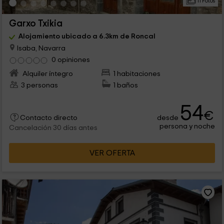
11 Fotos
Garxo Txikia
Alojamiento ubicado a 6.3km de Roncal
Isaba, Navarra
0 opiniones
Alquiler íntegro
1 habitaciones
3 personas
1 baños
54
€
desde
Contacto directo
persona y noche
Cancelación 30 días antes
VER OFERTA