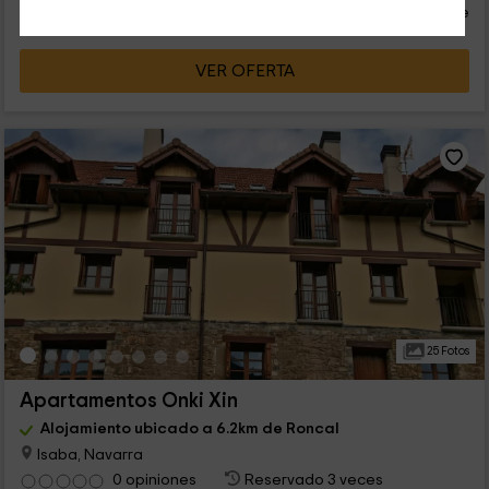
persona y noche
Cancelación 30 días antes
VER OFERTA
25 Fotos
Apartamentos Onki Xin
Alojamiento ubicado a 6.2km de Roncal
Isaba, Navarra
0 opiniones
Reservado 3 veces