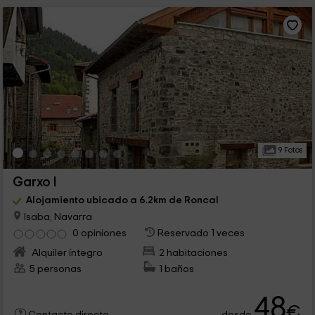
9 Fotos
Garxo I
Alojamiento ubicado a 6.2km de Roncal
Isaba, Navarra
0 opiniones
Reservado 1 veces
Alquiler íntegro
2 habitaciones
5 personas
1 baños
48
€
desde
Contacto directo