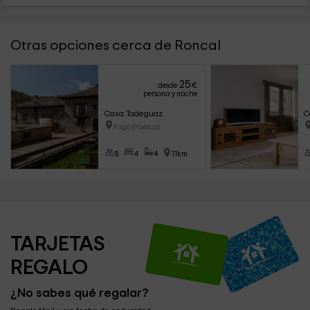
Otras opciones cerca de Roncal
25
desde
€
persona y noche
Casa Tadeguaz
C
Fago (Huesca)
8
4
4
11km
TARJETAS 
REGALO
¿No sabes qué regalar?