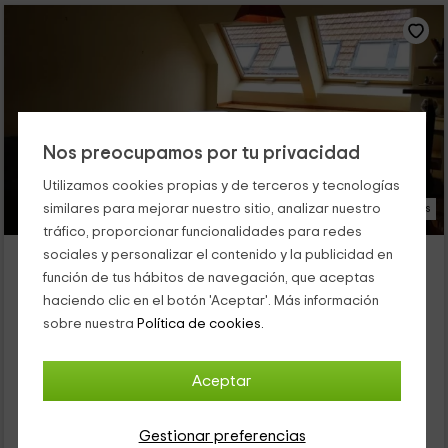
Nos preocupamos por tu privacidad
Utilizamos cookies propias y de terceros y tecnologías
similares para mejorar nuestro sitio, analizar nuestro
16 Fotos
tráfico, proporcionar funcionalidades para redes
Petretxema
sociales y personalizar el contenido y la publicidad en
función de tus hábitos de navegación, que aceptas
Alojamiento ubicado a 6.1km de Roncal
haciendo clic en el botón 'Aceptar'. Más información
Isaba, Navarra
sobre nuestra
Política de cookies.
0 opiniones
Alquiler íntegro
2 habitaciones
4 personas
1 baños
Aceptar
32
€
Gestionar preferencias
desde
Contacto directo