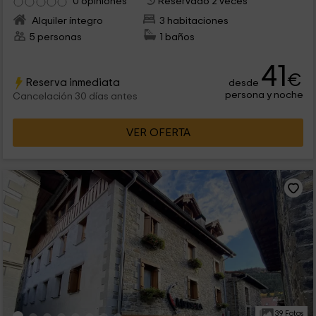
0 opiniones
Reservado 2 veces
Alquiler íntegro
3 habitaciones
5 personas
1 baños
41
€
Reserva inmediata
desde
persona y noche
Cancelación 30 días antes
VER OFERTA
39 Fotos