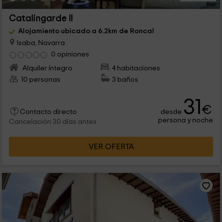
Catalingarde II
Alojamiento ubicado a 6.2km de Roncal
Isaba, Navarra
0 opiniones
Alquiler íntegro
4 habitaciones
10 personas
3 baños
31
€
desde
Contacto directo
persona y noche
Cancelación 30 días antes
VER OFERTA