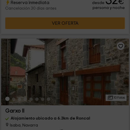
32
€
Reserva inmediata
desde
persona y noche
Cancelación 30 días antes
VER OFERTA
10 Fotos
Garxo II
Alojamiento ubicado a 6.3km de Roncal
Isaba, Navarra