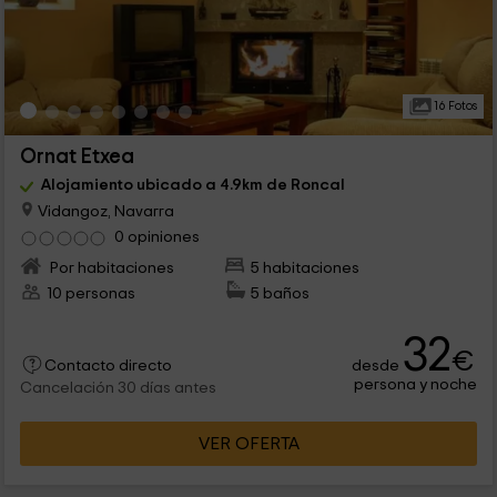
16 Fotos
Ornat Etxea
Alojamiento ubicado a 4.9km de Roncal
Vidangoz, Navarra
0 opiniones
Por habitaciones
5 habitaciones
10 personas
5 baños
32
€
desde
Contacto directo
persona y noche
Cancelación 30 días antes
VER OFERTA