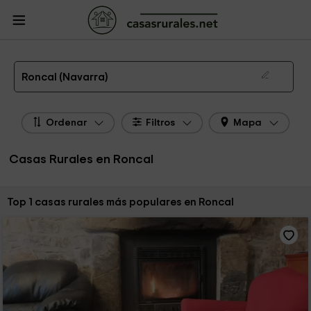
CasasRurales.net
Casas Rurales
Casas Rurales Navarra
Casas Rurales
Roncal
Las 1 mejores casas rurales en Roncal de 2026
Roncal (Navarra)
Ordenar
Filtros
Mapa
Casas Rurales en Roncal
Ordenar por:
Top 1 casas rurales más populares en Roncal