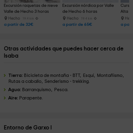
Excursión raquetas de nieve 
Excursión nórdica por Valle 
Curso 
Valle de Hecho 3 horas
de Hecho 6 horas
Alta M
Hecho
Hecho
Hec
19.4 km
19.4 km
a partir de 32€
a partir de 65€
a part
Otras actividades que puedes hacer cerca de
Isaba
Tierra:
Bicicleta de montaña - BTT, Esquí, Montañismo,
Rutas a caballo, Senderismo - trekking.
Agua:
Barranquismo, Pesca.
Aire:
Parapente.
Entorno de Garxo I