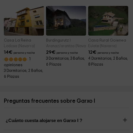
Casa La Reina
Burdingurutz I
Casa Rural Goienea
Lodosa (Navarra)
Aranaz/arantza (Navarra)
Eulate (Navarra)
14
€
29
€
12
€
persona y noche
persona y noche
persona y noche
3 Dormitorios, 3 Baños,
4 Dormitorios, 2 Baños,
1
6 Plazas
8 Plazas
opiniones
3 Dormitorios, 2 Baños,
6 Plazas
Preguntas frecuentes sobre Garxo I
¿Cuánto cuesta alojarse en Garxo I ?