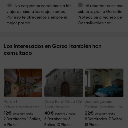
Iglesia de Garde
7,8 km
No cargamos comisiones a los 
Al reservar con nosotr
viajeros, sino a los alojamientos. 
cubierto por la Garantía de
Gardeko udaletxea
7,9 km
Por eso te ofrecemos siempre el 
Protección al viajero de 
mejor precio.
CasasRurales.net
Ermita de San Martín
8,2 km
Virgen De Arraco
9,1 km
Los interesados en Garxo I también han
Ermita de San Sebastián
9,3 km
consultado
Iglesia de San Pedro
9,9 km
Pardix I
Casa Rural Casa Chino
Juandiegorena I
Orbaiceta/orbaitzeta (Navarra)
Aibar (Navarra)
Elzaburu/eltzaburu (Nava
12
€
40
€
22
€
persona y noche
persona y noche
persona y noche
2 Dormitorios, 1 Baños,
6 Dormitorios, 6
8 Dormitorios, 7 Baños,
6 Plazas
Baños, 10 Plazas
18 Plazas