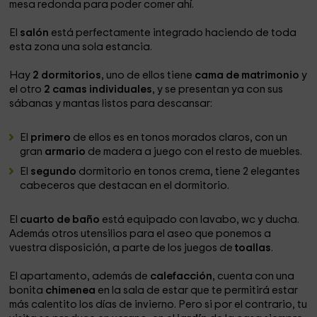
mesa redonda para poder comer ahí.
El
salón
está perfectamente integrado haciendo de toda
esta zona una sola estancia.
Hay
2 dormitorios
, uno de ellos tiene
cama de matrimonio
y
el otro
2 camas individuales
, y se presentan ya con sus
sábanas y mantas listos para descansar:
El
primero
de ellos es en tonos morados claros, con un
gran
armario
de madera a juego con el resto de muebles.
El
segundo
dormitorio en tonos crema, tiene 2 elegantes
cabeceros que destacan en el dormitorio.
El
cuarto de baño
está equipado con lavabo, wc y ducha.
Además otros utensilios para el aseo que ponemos a
vuestra disposición, a parte de los juegos de
toallas
.
El apartamento, además de
calefacción
, cuenta con una
bonita
chimenea
en la sala de estar que te permitirá estar
más calentito los días de invierno. Pero si por el contrario, tu