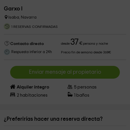
Garxo I
Isaba, Navarra
1 RESERVAS CONFIRMADAS
37
€
Contacto directo
desde
persona y noche
Respuesta inferior a 24h
Precio fin de semana desde 368€
Enviar mensaje al propietario
Alquiler íntegro
5
personas
2
habitaciones
1
baños
¿Preferirías hacer una reserva directa?