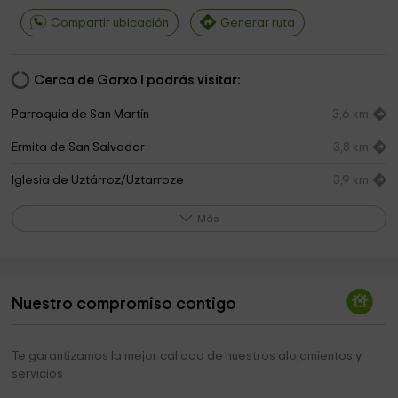
Compartir ubicación
Generar ruta
Cerca de Garxo I podrás visitar:
Parroquia de San Martín
3,6 km
Ermita de San Salvador
3,8 km
Iglesia de Uztárroz/Uztarroze
3,9 km
Patrocinio ermita
3,9 km
Más
Oficina de Turismo
6,3 km
Ayuntamiento de Urzainqui
6,3 km
Nuestro compromiso contigo
Casa Museo Julián Gayarre
6,4 km
Erronkariko udaletxea
6,4 km
Te garantizamos la mejor calidad de nuestros alojamientos y
servicios
Ermita de Nabarzato
6,5 km