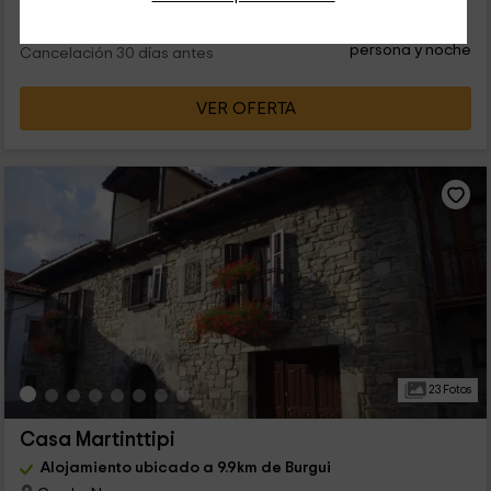
32
€
desde
Contacto directo
persona y noche
Cancelación 30 días antes
VER OFERTA
23 Fotos
Casa Martinttipi
Alojamiento ubicado a 9.9km de Burgui