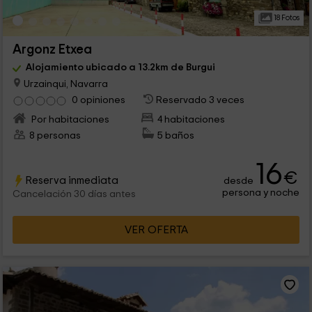
18 Fotos
Argonz Etxea
Alojamiento ubicado a 13.2km de Burgui
Urzainqui, Navarra
0 opiniones
Reservado 3 veces
Por habitaciones
4 habitaciones
8 personas
5 baños
16
€
Reserva inmediata
desde
persona y noche
Cancelación 30 días antes
VER OFERTA