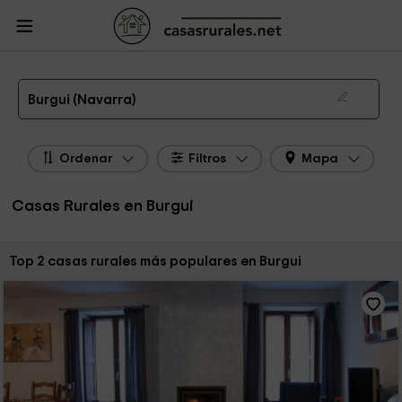
CasasRurales.net
Casas Rurales
Casas Rurales Navarra
Casas Rurales
Burgui
Las 2 mejores casas rurales en Burgui de 2026
Burgui (Navarra)
Ordenar
Filtros
Mapa
Casas Rurales en Burgui
Ordenar por:
Top 2 casas rurales más populares en Burgui