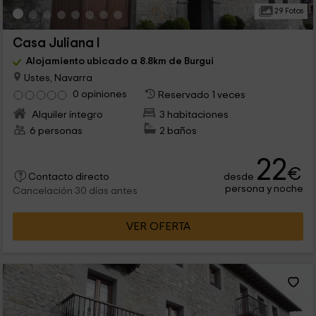
29 Fotos
Casa Juliana I
Alojamiento ubicado a 8.8km de Burgui
Ustes, Navarra
0 opiniones
Reservado 1 veces
Alquiler íntegro
3 habitaciones
6 personas
2 baños
22
€
desde
Contacto directo
persona y noche
Cancelación 30 días antes
VER OFERTA