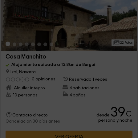
22 Fotos
Casa Manchito
Alojamiento ubicado a 13.8km de Burgui
Izal, Navarra
0 opiniones
Reservado 1 veces
Alquiler íntegro
4 habitaciones
10 personas
4 baños
39
€
desde
Contacto directo
persona y noche
Cancelación 30 días antes
VER OFERTA