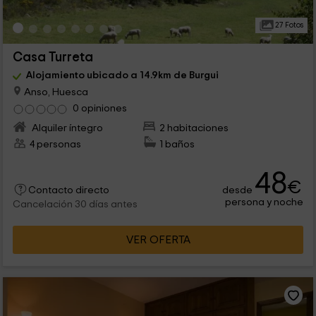
27 Fotos
Casa Turreta
Alojamiento ubicado a 14.9km de Burgui
Anso, Huesca
0 opiniones
Alquiler íntegro
2 habitaciones
4 personas
1 baños
48
€
desde
Contacto directo
persona y noche
Cancelación 30 días antes
VER OFERTA