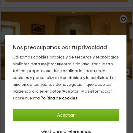
Nos preocupamos por tu privacidad
Utilizamos cookies propias y de terceros y tecnologías
similares para mejorar nuestro sitio, analizar nuestro
tráfico, proporcionar funcionalidades para redes
16 Fotos
sociales y personalizar el contenido y la publicidad en
función de tus hábitos de navegación, que aceptas
Ornat Etxea
haciendo clic en el botón 'Aceptar'. Más información
Alojamiento ubicado a 8.9km de Burgui
sobre nuestra
Política de cookies.
Vidangoz, Navarra
0 opiniones
Aceptar
Por habitaciones
5 habitaciones
10 personas
5 baños
Gestionar preferencias