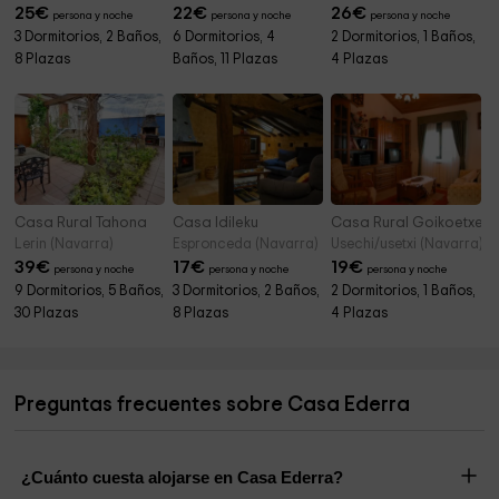
25
€
22
€
26
€
persona y noche
persona y noche
persona y noche
3 Dormitorios, 2 Baños,
6 Dormitorios, 4
2 Dormitorios, 1 Baños,
8 Plazas
Baños, 11 Plazas
4 Plazas
Casa Rural Tahona
Casa Idileku
Casa Rural Goikoetxea
Lerin (Navarra)
Espronceda (Navarra)
Usechi/usetxi (Navarra)
39
€
17
€
19
€
persona y noche
persona y noche
persona y noche
9 Dormitorios, 5 Baños,
3 Dormitorios, 2 Baños,
2 Dormitorios, 1 Baños,
30 Plazas
8 Plazas
4 Plazas
Preguntas frecuentes sobre Casa Ederra
¿Cuánto cuesta alojarse en Casa Ederra?