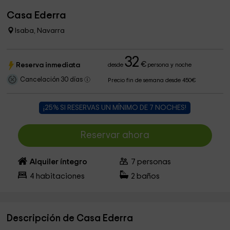
Casa Ederra
Isaba, Navarra
32
€
Reserva inmediata
desde
persona y noche
Cancelación 30 días
Precio fin de semana desde 450€
¡25% SI RESERVAS UN MÍNIMO DE 7 NOCHES!
Reservar ahora
Alquiler íntegro
7
personas
4
habitaciones
2
baños
Descripción de Casa Ederra