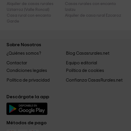
Alquiler de casas rurales
Casas rurales con encanto
Uztarroz (Valle Roncal)
Izalzu
Casa rural con encanto
Alquiler de casa rural Ezcaroz
Garde
Sobre Nosotros
¿Quiénes somos?
Blog Casasrurales.net
Contactar
Equipo editorial
Condiciones legales
Política de cookies
Política de privacidad
Confianza CasasRurales.net
Descárgate la app
Métodos de pago