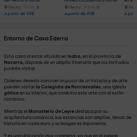
de Hecho 6 horas
Pirineo Occidental 6 horas
en un 
Hecho
Hecho
Hec
19.5 km
19.5 km
a partir de 65€
a partir de 45€
a part
Entorno de Casa Ederra
Esta casa al estar situada en
Isaba
, en la provincia de
Navarra,
dispone de un amplio itinerario que los invitados
podréis visitar.
Quienes deseéis conocer un poco de un historia y de arte
pueden visitar
la Colegiata de Roncesvalles
, una iglesia
gótica
en su interior, que combina este arte con el estilo
románico.
Mientras el
Monasterio de Leyre
destaca por su
arquitectura románica, sus estancias son amplias, llenas de
historia en cada muro y su imagen es imponente.
Y es una ubicación muy completa, ya que en el
casco