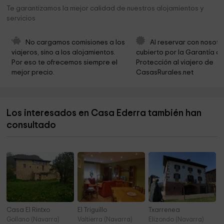
Erronkariko udaletxea
6,5 km
Te garantizamos la mejor calidad de nuestros alojamientos y
servicios
Ermita de Nabarzato
6,6 km
Iglesia de Garde
7,9 km
No cargamos comisiones a los 
Al reservar con nosotr
viajeros, sino a los alojamientos. 
cubierto por la Garantía de
Gardeko udaletxea
8,0 km
Por eso te ofrecemos siempre el 
Protección al viajero de 
mejor precio.
CasasRurales.net
Ermita de San Martín
8,3 km
Virgen De Arraco
9,1 km
Los interesados en Casa Ederra también han
Ermita de San Sebastián
9,3 km
consultado
Iglesia de San Pedro
9,9 km
Casa El Rintxo
El Triguillo
Txarrenea
Gollano (Navarra)
Valtierra (Navarra)
Elizondo (Navarra)