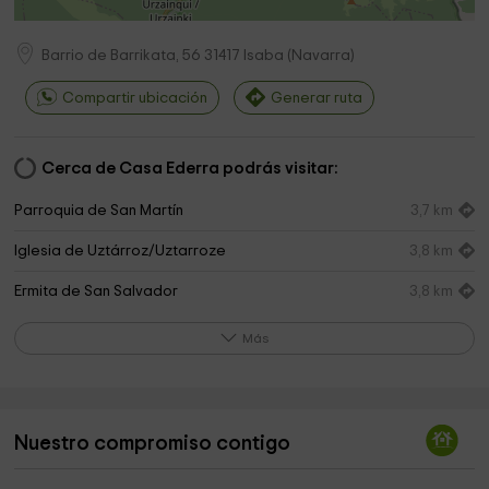
Barrio de Barrikata, 56
31417
Isaba
(
Navarra
)
Compartir ubicación
Generar ruta
Cerca de Casa Ederra podrás visitar:
Parroquia de San Martín
3,7 km
Iglesia de Uztárroz/Uztarroze
3,8 km
Ermita de San Salvador
3,8 km
Patrocinio ermita
3,8 km
Más
Oficina de Turismo
6,3 km
Ayuntamiento de Urzainqui
6,4 km
Nuestro compromiso contigo
Casa Museo Julián Gayarre
6,4 km