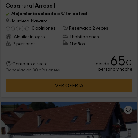
Casa rural Arrese I
Alojamiento ubicado a 9.1km de Izal
Jaurrieta, Navarra
0 opiniones
Reservado 2 veces
Alquiler íntegro
1 habitaciones
2 personas
1 baños
65
€
desde
Contacto directo
persona y noche
Cancelación 30 días antes
VER OFERTA