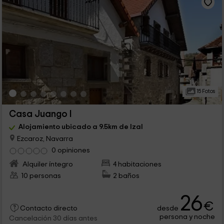
15 Fotos
Casa Juango I
Alojamiento ubicado a 9.5km de Izal
Ezcaroz, Navarra
0 opiniones
Alquiler íntegro
4 habitaciones
10 personas
2 baños
26
€
desde
Contacto directo
persona y noche
Cancelación 30 días antes