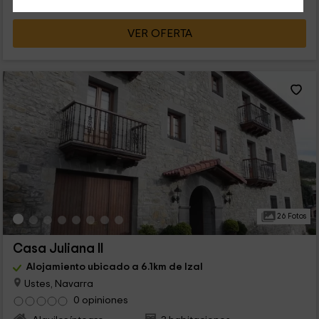
VER OFERTA
26 Fotos
Casa Juliana II
Alojamiento ubicado a 6.1km de Izal
Ustes, Navarra
0 opiniones