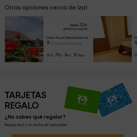
Otras opciones cerca de Izal
32
desde
€
persona y noche
Casa Rural Mantxoalorra
H
Ochagavia (Navarra)
6
3
2
11km
TARJETAS 
REGALO
¿No sabes qué regalar?
Regalo fácil y sin fecha de caducidad