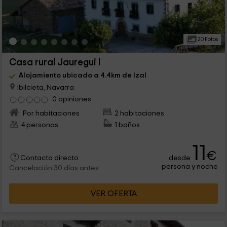
20 Fotos
Casa rural Jauregui I
Alojamiento ubicado a 4.4km de Izal
Ibilcieta, Navarra
0 opiniones
Por habitaciones
2 habitaciones
4 personas
1 baños
11
€
desde
Contacto directo
persona y noche
Cancelación 30 días antes
VER OFERTA