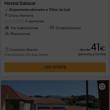
Hostal Salazar
Alojamiento ubicado a 7.5km de Izal
Oronz, Navarra
0 opiniones
Por habitaciones
12 habitaciones
24 personas
41
€
desde
Contacto directo
persona y noche
Cancelación 30 días antes
VER OFERTA