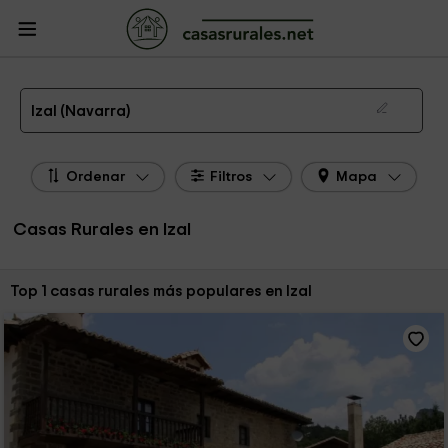
CasasRurales.net
Casas Rurales
Casas Rurales Navarra
Casas Rurales
Izal
Las 1 mejores casas rurales en Izal de 2026
Izal (Navarra)
Ordenar
Filtros
Mapa
Casas Rurales en Izal
Ordenar por:
Top 1 casas rurales más populares en Izal