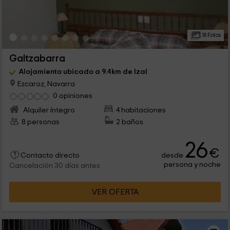
18 Fotos
Galtzabarra
Alojamiento ubicado a 9.4km de Izal
Ezcaroz, Navarra
0 opiniones
Alquiler íntegro
4 habitaciones
8 personas
2 baños
26
€
desde
Contacto directo
persona y noche
Cancelación 30 días antes
VER OFERTA