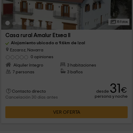
15 Fotos
Casa rural Amalur Etxea II
Alojamiento ubicado a 9.6km de Izal
Ezcaroz, Navarra
0 opiniones
Alquiler íntegro
3 habitaciones
7 personas
3 baños
31
€
desde
Contacto directo
persona y noche
Cancelación 30 días antes
VER OFERTA