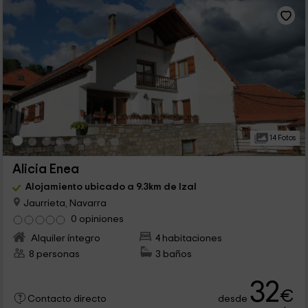
14 Fotos
Alicia Enea
Alojamiento ubicado a 9.3km de Izal
Jaurrieta, Navarra
0 opiniones
Alquiler íntegro
4 habitaciones
8 personas
3 baños
32
€
desde
Contacto directo