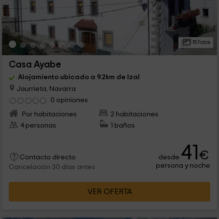
15 Fotos
Casa Ayabe
Alojamiento ubicado a 9.2km de Izal
Jaurrieta, Navarra
0 opiniones
Por habitaciones
2 habitaciones
4 personas
1 baños
41
€
desde
Contacto directo
persona y noche
Cancelación 30 días antes
VER OFERTA