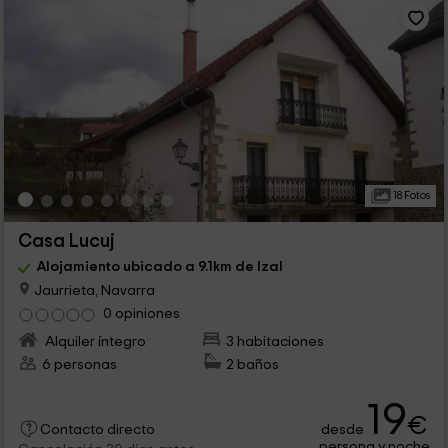
18 Fotos
Casa Lucuj
Alojamiento ubicado a 9.1km de Izal
Jaurrieta, Navarra
0 opiniones
Alquiler íntegro
3 habitaciones
6 personas
2 baños
19
€
desde
Contacto directo
persona y noche