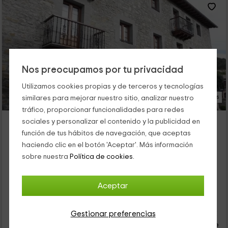
Nos preocupamos por tu privacidad
Utilizamos cookies propias y de terceros y tecnologías
29 Fotos
similares para mejorar nuestro sitio, analizar nuestro
tráfico, proporcionar funcionalidades para redes
Casa Juliana I
sociales y personalizar el contenido y la publicidad en
Alojamiento ubicado a 6.1km de Izal
función de tus hábitos de navegación, que aceptas
Ustes, Navarra
haciendo clic en el botón 'Aceptar'. Más información
sobre nuestra
Política de cookies.
0 opiniones
Reservado 1 veces
Alquiler íntegro
3 habitaciones
6 personas
2 baños
Aceptar
22
€
Gestionar preferencias
desde
Contacto directo
persona y noche
Cancelación 30 días antes