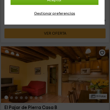
Aceptar
Por ello es ideal para 2 parejas o viajar en...
24
Gestionar preferencias
€
desde
Contacto directo
persona y noche
Respuesta superior a 72h
VER OFERTA
19 Fotos
El Pajar de Pierra Casa B