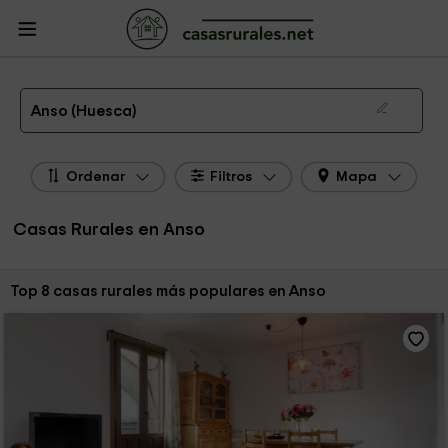
CasasRurales.net
Casas Rurales
Casas Rurales Aragón
Casas Rurales
Huesca
Casas Rurales Anso
Las 8 mejores casas rurales en Anso de 2026
Anso (Huesca)
Ordenar
Filtros
Mapa
Casas Rurales en Anso
Ordenar por:
Top 8 casas rurales más populares en Anso