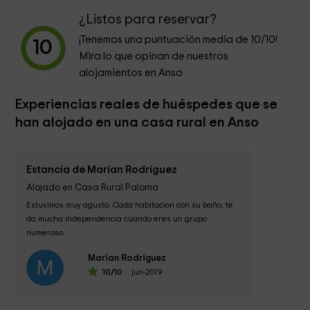
¿Listos para reservar?
¡Tenemos una puntuación media de
10
/10!
10
Mira lo que opinan de nuestros
alojamientos en Anso
Experiencias reales de huéspedes que se
han alojado en una casa rural en Anso
Estancia de Marian Rodriguez
Alojado en Casa Rural Paloma
Estuvimos muy agusto. Cada habitacion con su baño, te 
da mucha independencia cuando eres un grupo 
numeroso.

Marian Rodriguez
Una bonita casa perfectamente equipada, no le falta un 
M
10
/10
jun-2019
detalle y muy...