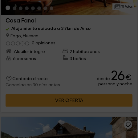
15 Fotos
Casa Fanal
Alojamiento ubicado a 3.7km de Anso
Fago, Huesca
0 opiniones
Alquiler íntegro
2 habitaciones
6 personas
3 baños
26
€
desde
Contacto directo
persona y noche
Cancelación 30 días antes
VER OFERTA