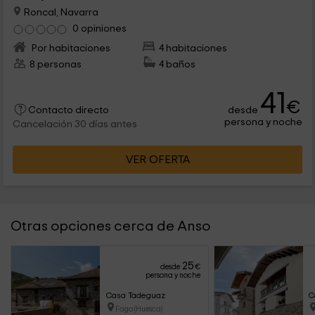
Roncal, Navarra
0 opiniones
Por habitaciones
4 habitaciones
8 personas
4 baños
41
€
desde
Contacto directo
persona y noche
Cancelación 30 días antes
VER OFERTA
Otras opciones cerca de Anso
25
desde
€
persona y noche
Casa Tadeguaz
C
Fago (Huesca)