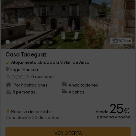
20 Fotos
Casa Tadeguaz
Alojamiento ubicado a 3.7km de Anso
Fago, Huesca
0 opiniones
Por habitaciones
4 habitaciones
8 personas
4 baños
25
€
Reserva inmediata
desde
persona y noche
Cancelación 30 días antes
VER OFERTA