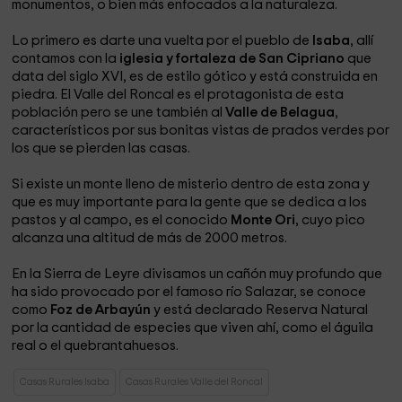
monumentos, o bien más enfocados a la naturaleza.
Lo primero es darte una vuelta por el pueblo de
Isaba
, allí
contamos con la
iglesia y fortaleza de San Cipriano
que
data del siglo XVI, es de estilo gótico y está construida en
piedra. El Valle del Roncal es el protagonista de esta
población pero se une también al
Valle de Belagua
,
característicos por sus bonitas vistas de prados verdes por
los que se pierden las casas.
Si existe un monte lleno de misterio dentro de esta zona y
que es muy importante para la gente que se dedica a los
pastos y al campo, es el conocido
Monte Ori
, cuyo pico
alcanza una altitud de más de 2000 metros.
En la Sierra de Leyre divisamos un cañón muy profundo que
ha sido provocado por el famoso río Salazar, se conoce
como
Foz de Arbayún
y está declarado Reserva Natural
por la cantidad de especies que viven ahí, como el águila
real o el quebrantahuesos.
Casas Rurales Isaba
Casas Rurales Valle del Roncal