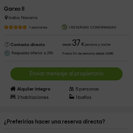
Garxo II
Isaba, Navarra
1
opiniones
1 RESERVAS CONFIRMADAS
37
€
Contacto directo
desde
persona y noche
Respuesta inferior a 24h
Precio fin de semana desde 368€
Enviar mensaje al propietario
Alquiler íntegro
5
personas
2
habitaciones
1
baños
¿Preferirías hacer una reserva directa?