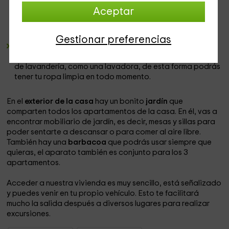
otro dormitorio tiene
2 camas individuales tipo litera
Aceptar
plegable
, muy útil si vienes con niños y quieres tener
espacio para jugar y a la vez dormir. Hay un escritorio
también en este dormitorio.
Gestionar preferencias
Hay un
cuarto de baño
que se caracteriza por sus
grandes dimensiones ya que cuenta con todo el material
de lavandería, como una lavadora, de esta forma podrás
tener tu ropa limpia en todo momento.
En el
exterior de la casa
hay un bonito
jardín
que
comparten todos los apartamentos de la casa. En él, vas a
encontrar mobiliario de jardín, es decir, mesas y sillas para
poder sentarte a descansar o para comer al aire libre.
También hay una
barbacoa
que podrás usar siempre que
quieras, el aparato también es conjunto para los 3
apartamentos.
Acceder a nuestra vivienda es muy sencillo, está señalizado
y puedes venir en tu propio vehículo. Esto te facilitará
mucho la salida después a diversos lugares para realizar
excursiones.