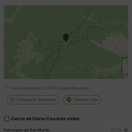
Barrio Barrikata, 52
31417
Isaba
(
Navarra
)
Compartir ubicación
Generar ruta
Cerca de Garxo II podrás visitar:
Parroquia de San Martín
3,7 km