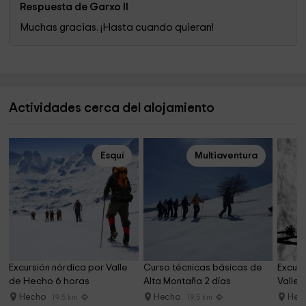
Respuesta de Garxo II
Muchas gracias. ¡Hasta cuando quieran!
Actividades cerca del alojamiento
Esquí
Multiaventura
Excursión nórdica por Valle 
Curso técnicas básicas de 
Excurs
de Hecho 6 horas
Alta Montaña 2 días
Valle 
Hecho
Hecho
Hec
19.5 km
19.5 km