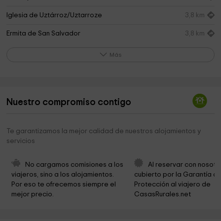
Iglesia de Uztárroz/Uztarroze
3,8 km
Ermita de San Salvador
3,8 km
Patrocinio ermita
3,8 km
Más
Oficina de Turismo
6,4 km
Ayuntamiento de Urzainqui
6,4 km
Nuestro compromiso contigo
Casa Museo Julián Gayarre
6,4 km
Erronkariko udaletxea
6,5 km
Te garantizamos la mejor calidad de nuestros alojamientos y
servicios
Ermita de Nabarzato
6,6 km
Iglesia de Garde
7,9 km
No cargamos comisiones a los 
Al reservar con nosotr
viajeros, sino a los alojamientos. 
cubierto por la Garantía de
Gardeko udaletxea
8,0 km
Por eso te ofrecemos siempre el 
Protección al viajero de 
mejor precio.
CasasRurales.net
Ermita de San Martín
8,3 km
Virgen De Arraco
9,2 km