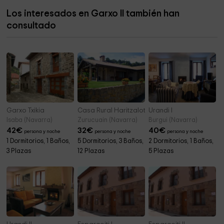
Los interesados en Garxo II también han
Ermita de San Sebastián
9,4 km
consultado
Iglesia de San Pedro
9,9 km
Garxo Txikia
Casa Rural Haritzalotz
Urandi I
Isaba (Navarra)
Zurucuain (Navarra)
Burgui (Navarra)
42
€
32
€
40
€
persona y noche
persona y noche
persona y noche
1 Dormitorios, 1 Baños,
5 Dormitorios, 3 Baños,
2 Dormitorios, 1 Baños,
3 Plazas
12 Plazas
5 Plazas