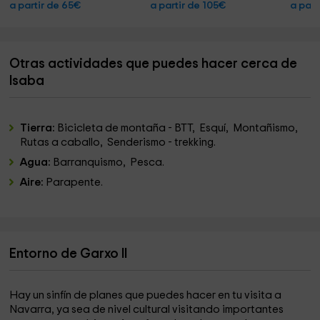
a partir de 65€
a partir de 105€
a part
Otras actividades que puedes hacer cerca de
Isaba
Tierra:
Bicicleta de montaña - BTT, Esquí, Montañismo,
Rutas a caballo, Senderismo - trekking.
Agua:
Barranquismo, Pesca.
Aire:
Parapente.
Entorno de Garxo II
Hay un sinfín de planes que puedes hacer en tu visita a
Navarra, ya sea de nivel cultural visitando importantes