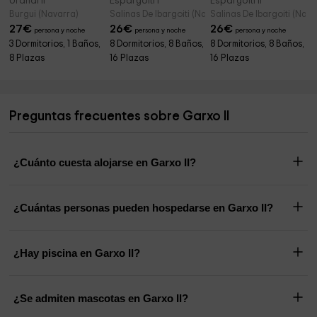
Urandi II
Espargoiti I
Espargoiti II
Burgui (Navarra)
Salinas De Ibargoiti (Navarra)
Salinas De Ibargoiti (Nava
27
€
26
€
26
€
persona y noche
persona y noche
persona y noche
3 Dormitorios, 1 Baños,
8 Dormitorios, 8 Baños,
8 Dormitorios, 8 Baños,
8 Plazas
16 Plazas
16 Plazas
Preguntas frecuentes sobre Garxo II
¿Cuánto cuesta alojarse en Garxo II?
¿Cuántas personas pueden hospedarse en Garxo II?
¿Hay piscina en Garxo II?
¿Se admiten mascotas en Garxo II?