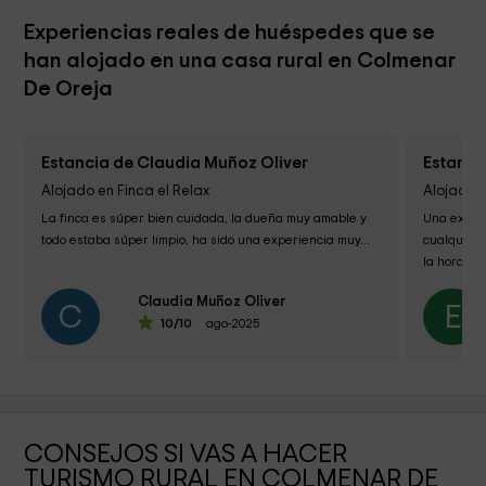
Experiencias reales de huéspedes que se
han alojado en una casa rural en Colmenar
De Oreja
Estancia de Claudia Muñoz Oliver
Estanci
Alojado en Finca el Relax
Alojado 
La finca es súper bien cuidada, la dueña muy amable y 
Una experi
todo estaba súper limpio, ha sido una experiencia muy...
cualquier 
la hora de 
La casa es
Claudia Muñoz Oliver
sentidos...
C
E
10
/10
ago-2025
CONSEJOS SI VAS A HACER
TURISMO RURAL EN COLMENAR DE