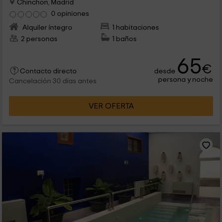
Chinchon, Madrid
0 opiniones
Alquiler íntegro
1 habitaciones
2 personas
1 baños
65
€
desde
Contacto directo
persona y noche
Cancelación 30 días antes
VER OFERTA