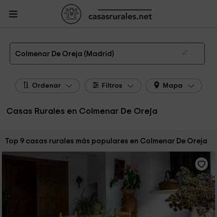
CasasRurales.net
Casas Rurales
Casas Rurales Madrid
Casas Rurales
Colmenar De Oreja
Las 9 mejores casas rurales en Colmenar De Oreja de 2026
Colmenar De Oreja (Madrid)
Ordenar
Filtros
Mapa
Casas Rurales en Colmenar De Oreja
Ordenar por:
Top 9 casas rurales más populares en Colmenar De Oreja