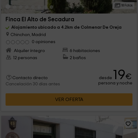
18 Fotos
Finca El Alto de Secadura
Alojamiento ubicado a 4.2km de Colmenar De Oreja
Chinchon, Madrid
0 opiniones
Alquiler íntegro
6 habitaciones
12 personas
2 baños
19
€
desde
Contacto directo
persona y noche
Cancelación 30 días antes
VER OFERTA