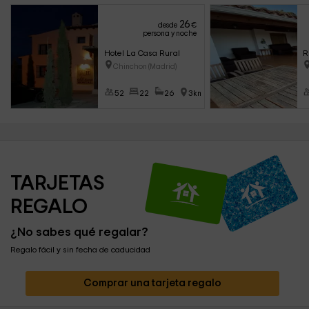
26
desde
€
persona y noche
Hotel La Casa Rural
R
Chinchon (Madrid)
52
22
26
3km
TARJETAS 
REGALO
¿No sabes qué regalar?
Regalo fácil y sin fecha de caducidad
Comprar una tarjeta regalo