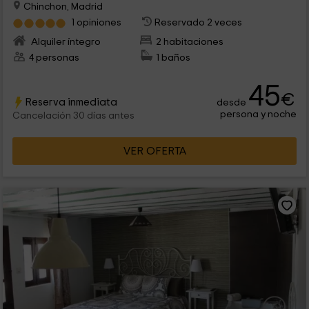
Chinchon, Madrid
1 opiniones
Reservado 2 veces
Alquiler íntegro
2 habitaciones
4 personas
1 baños
45
€
Reserva inmediata
desde
persona y noche
Cancelación 30 días antes
VER OFERTA