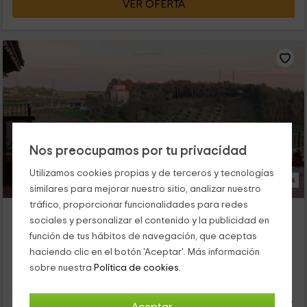
VER OFERTA
Nos preocupamos por tu privacidad
Utilizamos cookies propias y de terceros y tecnologías
45 Fotos
similares para mejorar nuestro sitio, analizar nuestro
tráfico, proporcionar funcionalidades para redes
Casa de la Abuela Pili
sociales y personalizar el contenido y la publicidad en
Colmenar De Oreja, Madrid
función de tus hábitos de navegación, que aceptas
1 opiniones
Reservado 1 veces
haciendo clic en el botón 'Aceptar'. Más información
Alquiler íntegro
4 habitaciones
sobre nuestra
Política de cookies.
9 personas
2 baños
Esta casa de dos plantas está ubicada en Colmenar de Oreja,