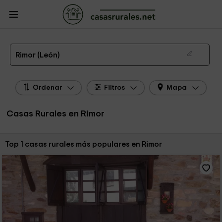
CasasRurales.net
Casas Rurales
Casas Rurales Castilla y León
Casas
Rurales León
Casas Rurales Rimor
Las 1 mejores casas rurales en Rimor de 2026
Rimor (León)
Ordenar
Filtros
Mapa
Casas Rurales en Rimor
Ordenar por:
Top 1 casas rurales más populares en Rimor