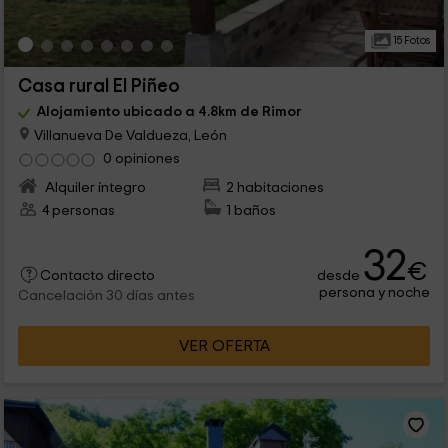
15 Fotos
Casa rural El Piñeo
Alojamiento ubicado a 4.8km de Rimor
Villanueva De Valdueza, León
0 opiniones
Alquiler íntegro
2 habitaciones
4 personas
1 baños
32
€
desde
Contacto directo
persona y noche
Cancelación 30 días antes
VER OFERTA