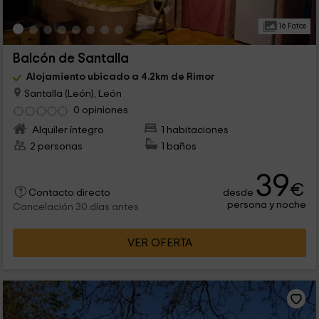
16 Fotos
Balcón de Santalla
Alojamiento ubicado a 4.2km de Rimor
Santalla (León), León
0 opiniones
Alquiler íntegro
1 habitaciones
2 personas
1 baños
39
€
desde
Contacto directo
persona y noche
Cancelación 30 días antes
VER OFERTA