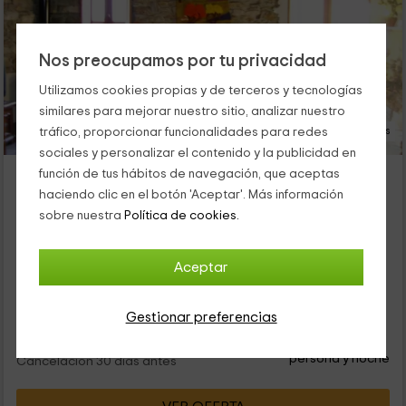
Nos preocupamos por tu privacidad
Utilizamos cookies propias y de terceros y tecnologías
similares para mejorar nuestro sitio, analizar nuestro
18 Fotos
tráfico, proporcionar funcionalidades para redes
sociales y personalizar el contenido y la publicidad en
El Pajariel
función de tus hábitos de navegación, que aceptas
Alojamiento ubicado a 2.4km de Rimor
haciendo clic en el botón 'Aceptar'. Más información
sobre nuestra
Política de cookies.
Valdecañada, León
0 opiniones
Alquiler íntegro
5 habitaciones
Aceptar
10 personas
2 baños
Gestionar preferencias
13
€
desde
Contacto directo
persona y noche
Cancelación 30 días antes