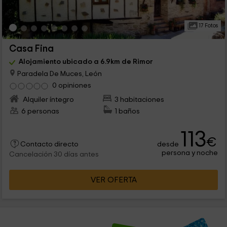
17 Fotos
Casa Fina
Alojamiento ubicado a 6.9km de Rimor
Paradela De Muces, León
0 opiniones
Alquiler íntegro
3 habitaciones
6 personas
1 baños
113
€
desde
Contacto directo
persona y noche
Cancelación 30 días antes
VER OFERTA