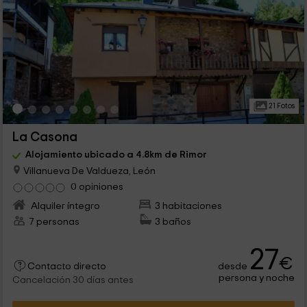
21 Fotos
La Casona
Alojamiento ubicado a 4.8km de Rimor
Villanueva De Valdueza, León
0 opiniones
Alquiler íntegro
3 habitaciones
7 personas
3 baños
27
€
desde
Contacto directo
persona y noche
Cancelación 30 días antes