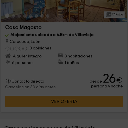
17 Fotos
Casa Magosto
Alojamiento ubicado a 6.5km de Villavieja
Carucedo, León
0 opiniones
Alquiler íntegro
3 habitaciones
6 personas
1 baños
26
€
desde
Contacto directo
persona y noche
Cancelación 30 días antes
VER OFERTA