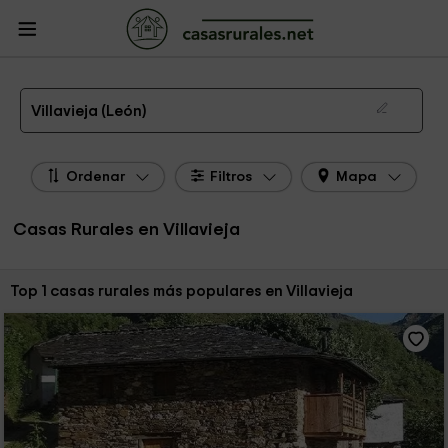
CasasRurales.net
Casas Rurales
Casas Rurales Castilla y León
Casas
Rurales León
Casas Rurales Villavieja
Las 1 mejores casas rurales en Villavieja de 2026
Villavieja (León)
Ordenar
Filtros
Mapa
Casas Rurales en Villavieja
Ordenar por:
Top 1 casas rurales más populares en Villavieja