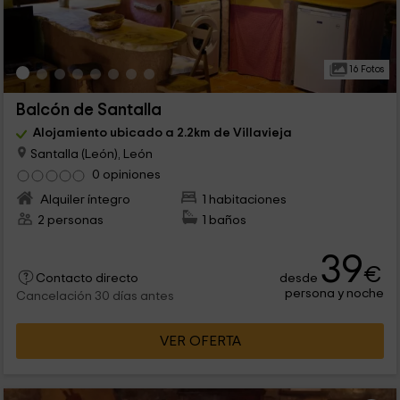
16 Fotos
Balcón de Santalla
Alojamiento ubicado a 2.2km de Villavieja
Santalla (León), León
0 opiniones
Alquiler íntegro
1 habitaciones
2 personas
1 baños
39
€
desde
Contacto directo
persona y noche
Cancelación 30 días antes
VER OFERTA