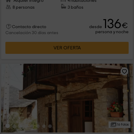
Alquiler íntegro
4 habitaciones
8 personas
3 baños
136
€
desde
Contacto directo
persona y noche
Cancelación 30 días antes
VER OFERTA
16 Fotos