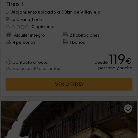
Tirso II
Alojamiento ubicado a 3.3km de Villavieja
La Chana, León
0 opiniones
Alquiler íntegro
2 habitaciones
4 personas
1 baños
119
€
desde
Contacto directo
persona y noche
Cancelación 30 días antes
VER OFERTA