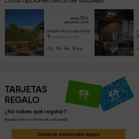
Otras opciones cerca de Villavieja
30
desde
€
persona y noche
Cabaña Rural Lagua Rubia
L
Las Medulas (León)
3
1
1
7km
TARJETAS 
REGALO
¿No sabes qué regalar?
Regalo fácil y sin fecha de caducidad
Comprar una tarjeta regalo