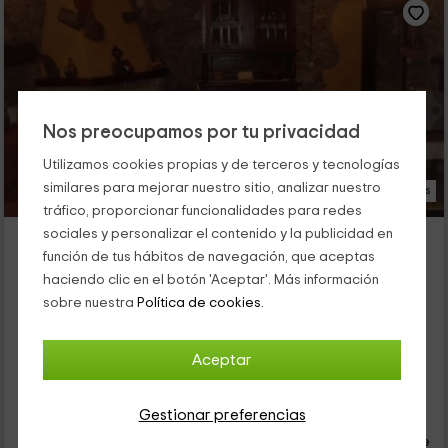
Nos preocupamos por tu privacidad
Utilizamos cookies propias y de terceros y tecnologías
similares para mejorar nuestro sitio, analizar nuestro
15 Fotos
tráfico, proporcionar funcionalidades para redes
Casa Rural Las Barrancas
sociales y personalizar el contenido y la publicidad en
función de tus hábitos de navegación, que aceptas
Alojamiento ubicado a 2.3km de Villavieja
haciendo clic en el botón 'Aceptar'. Más información
Priaranza Del Bierzo, León
sobre nuestra
Política de cookies.
0 opiniones
Alquiler íntegro
2 habitaciones
4 personas
1 baños
Aceptar
52
Gestionar preferencias
€
desde
Contacto directo
persona y noche
Cancelación 30 días antes