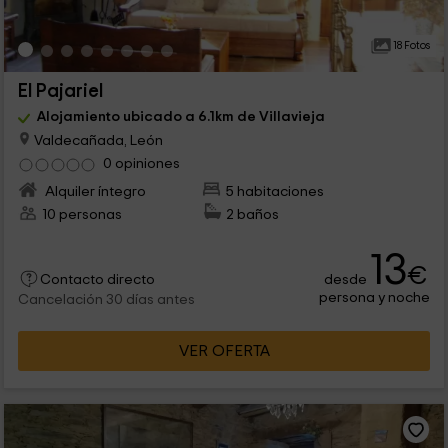
18 Fotos
El Pajariel
Alojamiento ubicado a 6.1km de Villavieja
Valdecañada, León
0 opiniones
Alquiler íntegro
5 habitaciones
10 personas
2 baños
13
€
desde
Contacto directo
persona y noche
Cancelación 30 días antes
VER OFERTA