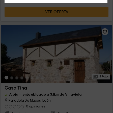
VER OFERTA
19 Fotos
Casa Tina
Alojamiento ubicado a 3.1km de Villavieja
Paradela De Muces, León
0 opiniones