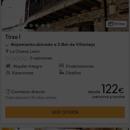
15 Fotos
Tirso I
Alojamiento ubicado a 3.3km de Villavieja
La Chana, León
0 opiniones
Alquiler íntegro
3 habitaciones
8 personas
2 baños
122
€
desde
Contacto directo
persona y noche
Cancelación 30 días antes
VER OFERTA