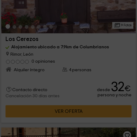
9 Fotos
Los Cerezos
Alojamiento ubicado a 7.9km de Columbrianos
Rimor, León
0 opiniones
Alquiler íntegro
4 personas
32
€
desde
Contacto directo
persona y noche
Cancelación 30 días antes
VER OFERTA