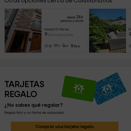
Otras opciones cerca de Columbrianos
24
desde
€
persona y noche
Hostal El Horno
C
Molinaseca (León)
15
7
7
8km
TARJETAS 
REGALO
¿No sabes qué regalar?
Regalo fácil y sin fecha de caducidad
Comprar una tarjeta regalo