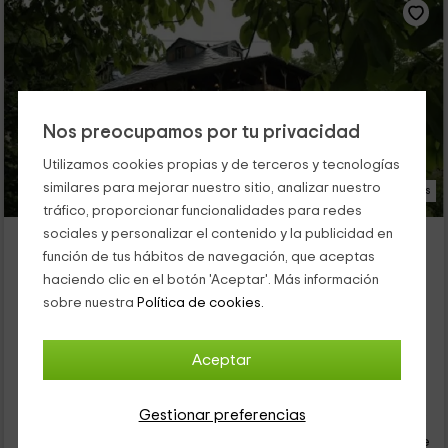
Nos preocupamos por tu privacidad
Utilizamos cookies propias y de terceros y tecnologías
similares para mejorar nuestro sitio, analizar nuestro
33 Fotos
tráfico, proporcionar funcionalidades para redes
Casa de Cuento La Mallada
sociales y personalizar el contenido y la publicidad en
función de tus hábitos de navegación, que aceptas
Alojamiento ubicado a 7.8km de Columbrianos
haciendo clic en el botón 'Aceptar'. Más información
Ozuela, León
sobre nuestra
Política de cookies.
0 opiniones
Alquiler íntegro
5 habitaciones
10 personas
3 baños
Aceptar
32
Gestionar preferencias
€
desde
Contacto directo
persona y noche
Cancelación 30 días antes