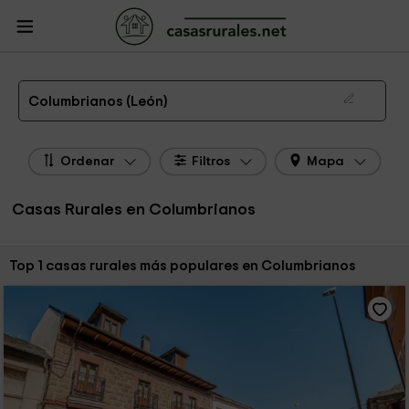
CasasRurales.net
Casas Rurales
Casas Rurales Castilla y León
Casas
Rurales León
Casas Rurales Columbrianos
Las 1 mejores casas rurales en Columbrianos de 2026
Columbrianos (León)
Ordenar
Filtros
Mapa
Casas Rurales en Columbrianos
Ordenar por:
Top 1 casas rurales más populares en Columbrianos