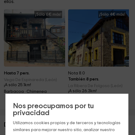
ellos.
¡Sólo 6€ más!
¡Sólo 4€ más!
Hasta 7 pers.
Nota 8.0
También 8 pers.
Vega De Espinareda (León)
¡A sólo 25.1km!
La Ribera De Folgoso (León)
¡A sólo 26.3km!
Barbacoa · Chimenea
Barbacoa · Chimenea
Nos preocupamos por tu
privacidad
Utilizamos cookies propias y de terceros y tecnologías
Descripción de La Devesina
similares para mejorar nuestro sitio, analizar nuestro