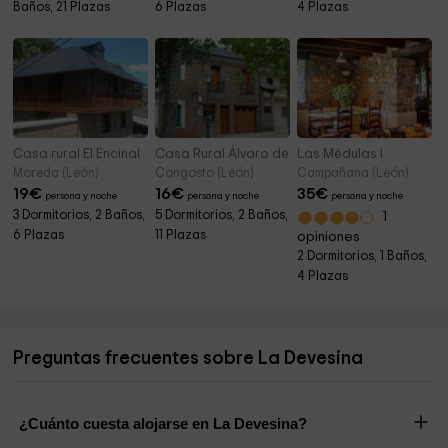
Baños, 21 Plazas
6 Plazas
4 Plazas
Casa rural El Encinal
Casa Rural Álvaro de Mendaña
Las Médulas I
Moreda (León)
Congosto (León)
Campañana (León)
19
€
16
€
35
€
persona y noche
persona y noche
persona y noche
3 Dormitorios, 2 Baños,
5 Dormitorios, 2 Baños,
1
6 Plazas
11 Plazas
opiniones
2 Dormitorios, 1 Baños,
4 Plazas
Preguntas frecuentes sobre La Devesina
¿Cuánto cuesta alojarse en La Devesina?