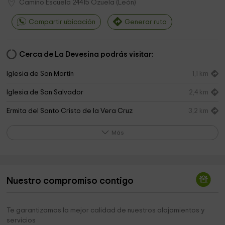
Camino Escuela
24415
Ozuela
(
León
)
Compartir ubicación
Generar ruta
Cerca de La Devesina podrás visitar:
Iglesia de San Martín
1,1 km
Iglesia de San Salvador
2,4 km
Ermita del Santo Cristo de la Vera Cruz
3,2 km
Plaza La Glorieta
3,4 km
Más
Cuneta Memoria Historica
3,6 km
Iglesia de la Asunción de Villanueva de Valdueza
3,6 km
Nuestro compromiso contigo
Cementerio de Priaranza Bierzo
3,7 km
Ayuntamiento De Priaranza Del Bierzo
3,9 km
Te garantizamos la mejor calidad de nuestros alojamientos y
servicios
Ermita de Fulibar
4,2 km