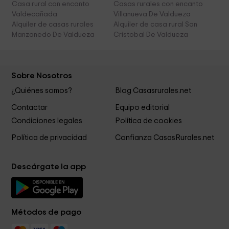
Casa rural con encanto
Casas rurales con encanto
Valdecañada
Villanueva De Valdueza
Alquiler de casas rurales
Alquiler de casa rural San
Manzanedo De Valdueza
Cristobal De Valdueza
Sobre Nosotros
¿Quiénes somos?
Blog Casasrurales.net
Contactar
Equipo editorial
Condiciones legales
Política de cookies
Política de privacidad
Confianza CasasRurales.net
Descárgate la app
Métodos de pago