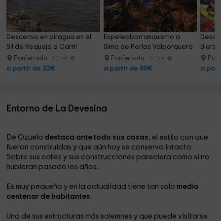
Descenso en piragua en el 
Espeleobarranquismo a 
Descen
Sil de Requejo a Carril
Sima de Perlas Valporquero
Bierzo
Ponferrada
Ponferrada
Par
6.1 km
6.1 km
a partir de 32€
a partir de 85€
a part
Entorno de La Devesina
De Ozuela
destaca ante todo sus casas
, el estilo con que
fueron construidas y que aún hoy se conserva intacto.
Sobre sus calles y sus construcciones pareciera como si no
hubieran pasado los años.
Es muy pequeño y en la actualidad tiene tan solo
medio
centenar de habitantes.
Una de sus estructuras más solemnes y que puede visitarse