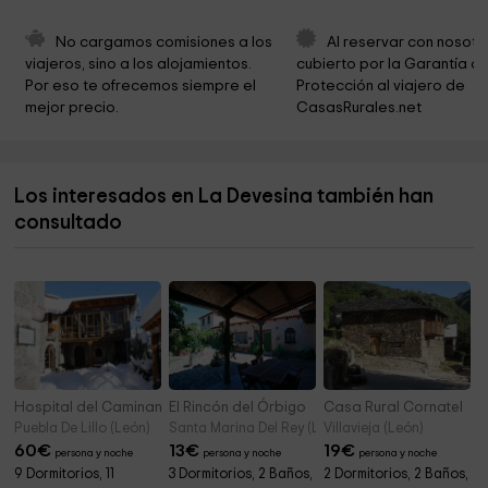
Ermita De Dehesas
5,3 km
No cargamos comisiones a los 
Al reservar con nosotr
viajeros, sino a los alojamientos. 
cubierto por la Garantía de
Iglesia Barroca del Cristo de la Veracruz
6,0 km
Por eso te ofrecemos siempre el 
Protección al viajero de 
mejor precio.
CasasRurales.net
Iglesia de San Pedro Apóstol de Dehesas
6,1 km
Ermita de la Virgen del Carmen de Rioferreiros
6,1 km
Los interesados en La Devesina también han
Iglesia de Santa Colomba
6,2 km
consultado
Iglesia de Santa María
6,2 km
Hospital del Caminante I y II
El Rincón del Órbigo
Casa Rural Cornatel
Puebla De Lillo (León)
Santa Marina Del Rey (León)
Villavieja (León)
60
€
13
€
19
€
persona y noche
persona y noche
persona y noche
9 Dormitorios, 11
3 Dormitorios, 2 Baños,
2 Dormitorios, 2 Baños,