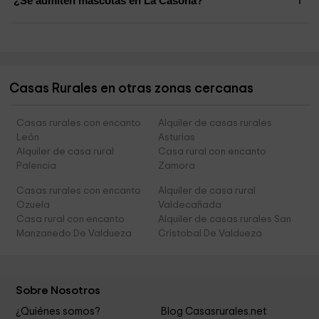
¿Se admiten mascotas en La Casona?
Casas Rurales en otras zonas cercanas
Casas rurales con encanto
Alquiler de casas rurales
León
Asturias
Alquiler de casa rural
Casa rural con encanto
Palencia
Zamora
Casas rurales con encanto
Alquiler de casa rural
Ozuela
Valdecañada
Casa rural con encanto
Alquiler de casas rurales San
Manzanedo De Valdueza
Cristobal De Valdueza
Sobre Nosotros
¿Quiénes somos?
Blog Casasrurales.net