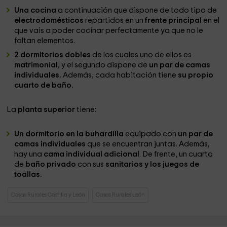
Una cocina
a continuación que dispone de todo tipo de
electrodomésticos
repartidos en un
frente principal
en el
que vais a poder cocinar perfectamente ya que no le
faltan elementos.
2 dormitorios dobles
de los cuales uno de ellos es
matrimonial
, y el segundo dispone de
un par de camas
individuales.
Además, cada habitación tiene
su propio
cuarto de baño.
La
planta superior
tiene:
Un dormitorio en la buhardilla
equipado con
un par de
camas individuales
que se encuentran juntas. Además,
hay una
cama individual adicional
. De frente, un cuarto
de
baño privado
con sus
sanitarios y los juegos de
toallas.
Casas Rurales Castilla y León
Casas Rurales León