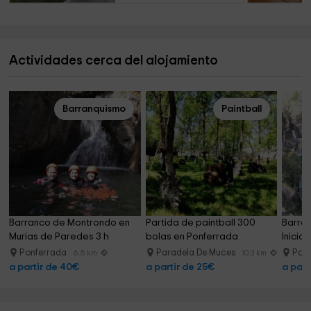
Actividades cerca del alojamiento
Barranquismo
Paintball
Barranco de Montrondo en 
Partida de paintball 300 
Barra
Murias de Paredes 3 h
bolas en Ponferrada
Iniciac
Ponferrada
Paradela De Muces
Pon
6.5 km
10.3 km
a partir de 40€
a partir de 25€
a part