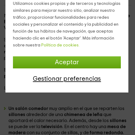
Utilizamos cookies propias y de terceros y tecnologías
similares para mejorar nuestro sitio, analizar nuestro
Nuestro alojamiento se encuentra dentro de la
comarca de
tráfico, proporcionar funcionalidades para redes
El Bierzo,
concretamente en la zona que pertenece a
sociales y personalizar el contenido y la publicidad en
Villanueva de Valdueza
, en la
provincia de León.
función de tus hábitos de navegación, que aceptas
haciendo clic en el botón 'Aceptar'. Más información
Se trata de una vivienda ubicada
en pleno casco urbano
sobre nuestra
Política de cookies.
en la que vas a poder
disfrutar mucho de todas las zonas
naturales
que se extienden ante tus ojos, y que crean una
panorámica maravillosa.
Aceptar
Se divide en 2 plantas
y tiene capacidad
para entre 6 y 7
personas como máximo.
Gestionar preferencias
La
planta baja
dispone de:
Un salón comedor
muy amplio en el que se reparten los
sillones
alrededor de una
chimenea de leña
que
aportará el calor necesario. Además, desde los
sillones
se puede ver la
televisión
. En el centro hay una
mesa de
madera
con su conjunto de sillas, y de
forma redonda.