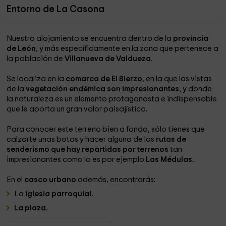
Entorno de La Casona
Nuestro alojamiento se encuentra dentro de la
provincia
de León
, y más específicamente en la zona que pertenece a
la población de
Villanueva de Valdueza.
Se localiza en la
comarca de El Bierzo
, en la que las vistas
de la
vegetación endémica son impresionantes
, y donde
la naturaleza es un elemento protagonosta e indispensable
que le aporta un gran valor paisajístico.
Para conocer este terreno bien a fondo, sólo tienes que
calzarte unas botas y hacer alguna de las
rutas de
senderismo que hay repartidas por terrenos
tan
impresionantes como lo es por ejemplo
Las Médulas.
En el
casco urbano
además, encontrarás:
La
iglesia parroquial.
La plaza.