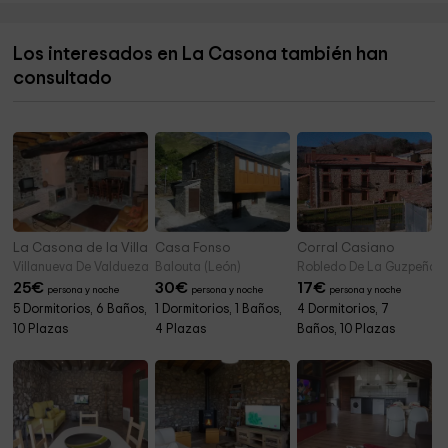
Tejo milenario de San Cristobal de Valdueza
5,8 km
Los interesados en La Casona también han
Castañal de Manzanedo
5,8 km
consultado
Tanatorio Ponferrada
6,7 km
La Casona de la Villa
Casa Fonso
Corral Casiano
Villanueva De Valdueza (León)
Balouta (León)
Robledo De La Guzpeña (
25
€
30
€
17
€
persona y noche
persona y noche
persona y noche
5 Dormitorios, 6 Baños,
1 Dormitorios, 1 Baños,
4 Dormitorios, 7
10 Plazas
4 Plazas
Baños, 10 Plazas