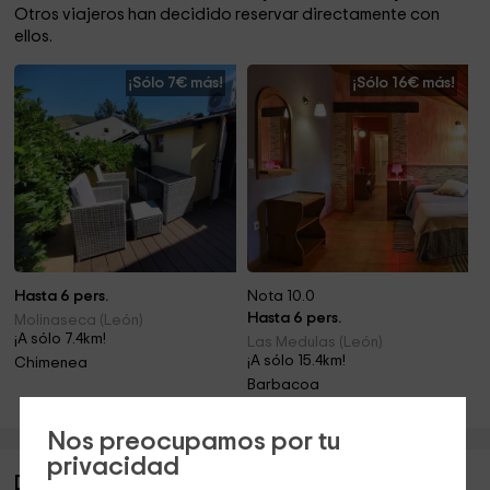
Otros viajeros han decidido reservar directamente con
ellos.
¡Sólo 7€ más!
¡Sólo 16€ más!
Hasta 6 pers.
Nota 10.0
Hasta 6 pers.
Molinaseca (León)
¡A sólo 7.4km!
Las Medulas (León)
¡A sólo 15.4km!
Chimenea
Barbacoa
Nos preocupamos por tu
privacidad
Descripción de La Casona