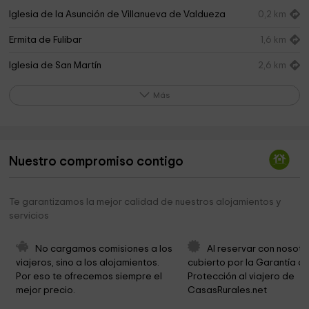
Iglesia de la Asunción de Villanueva de Valdueza
0,2 km
Ermita de Fulibar
1,6 km
Iglesia de San Martín
2,6 km
Iglesia Barroca del Cristo de la Veracruz
3,4 km
Más
Iglesia de Santa Colomba
3,5 km
Iglesia de San Martín de Salas de los Barrios
4,1 km
Nuestro compromiso contigo
Iglesia de Santa María
5,1 km
Cementerio
5,2 km
Te garantizamos la mejor calidad de nuestros alojamientos y
servicios
Ermita de Santa María de los Escayos
5,4 km
Ermita
5,6 km
No cargamos comisiones a los 
Al reservar con nosotr
viajeros, sino a los alojamientos. 
cubierto por la Garantía de
Iglesia de San Salvador
5,6 km
Por eso te ofrecemos siempre el 
Protección al viajero de 
mejor precio.
CasasRurales.net
Ermita Aquiana
5,7 km