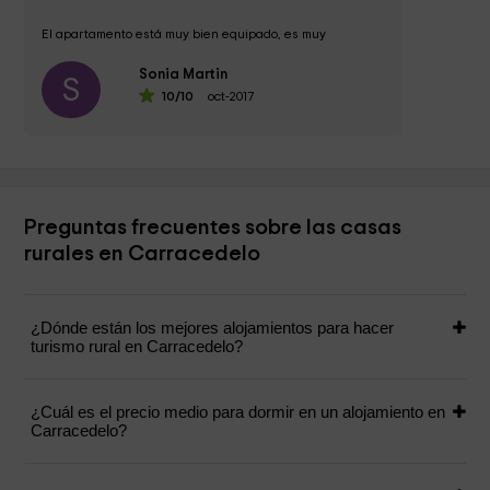
El apartamento está muy bien equipado, es muy 
agradable y los dueños son muy majos.

Sonia Martin
S
10
/10
oct-2017
La situación es la adecuada para visitar el Bierzo;...
Preguntas frecuentes sobre las casas
rurales en Carracedelo
¿Dónde están los mejores alojamientos para hacer
turismo rural en Carracedelo?
¿Cuál es el precio medio para dormir en un alojamiento en
Carracedelo?