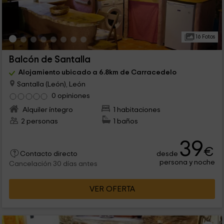
16 Fotos
Balcón de Santalla
Alojamiento ubicado a 6.8km de Carracedelo
Santalla (León), León
0 opiniones
Alquiler íntegro
1 habitaciones
2 personas
1 baños
39
€
desde
Contacto directo
persona y noche
Cancelación 30 días antes
VER OFERTA