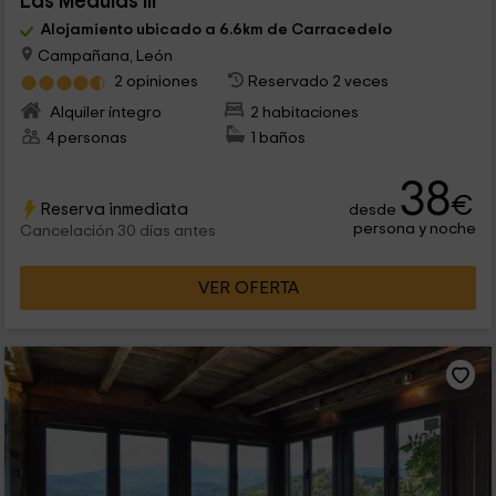
Las Médulas III
Alojamiento ubicado a 6.6km de Carracedelo
Campañana, León
2 opiniones
Reservado 2 veces
Alquiler íntegro
2 habitaciones
4 personas
1 baños
38
€
Reserva inmediata
desde
persona y noche
Cancelación 30 días antes
VER OFERTA