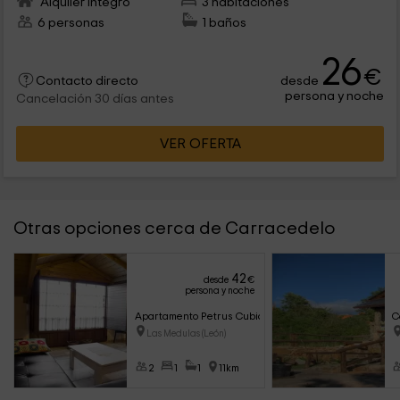
Alquiler íntegro
3 habitaciones
6 personas
1 baños
26
€
desde
Contacto directo
persona y noche
Cancelación 30 días antes
VER OFERTA
Otras opciones cerca de Carracedelo
42
desde
€
persona y noche
Apartamento Petrus Cubiculum
C
Las Medulas (León)
2
1
1
11km