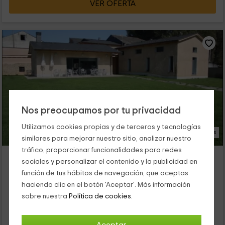
VER OFERTA
Nos preocupamos por tu privacidad
Utilizamos cookies propias y de terceros y tecnologías
15 Fotos
similares para mejorar nuestro sitio, analizar nuestro
tráfico, proporcionar funcionalidades para redes
Albergue Ubaldo Nieto del Alba
sociales y personalizar el contenido y la publicidad en
Carracedelo, León
función de tus hábitos de navegación, que aceptas
0 opiniones
haciendo clic en el botón 'Aceptar'. Más información
Por habitaciones
2 habitaciones
sobre nuestra
Política de cookies.
20 personas
4 baños
El albergue se ubica en Carracedo, provincia de León, y