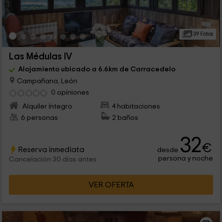
39 Fotos
Las Médulas IV
Alojamiento ubicado a 6.6km de Carracedelo
Campañana, León
0 opiniones
Alquiler íntegro
4 habitaciones
6 personas
2 baños
32
€
Reserva inmediata
desde
persona y noche
Cancelación 30 días antes
VER OFERTA