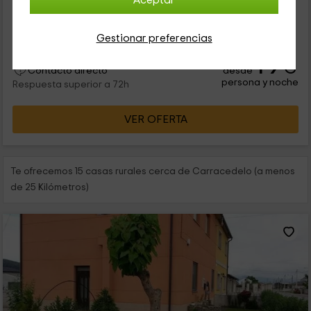
Aceptar
dispone de 20 plazas. Junto a este se ubica un edificio con 8
habitaciones dobles el cual se puede alquilar por completo o
por...
Gestionar preferencias
19
€
desde
Contacto directo
persona y noche
Respuesta superior a 72h
VER OFERTA
Te ofrecemos 15 casas rurales cerca de Carracedelo (a menos
de 25 Kilómetros)