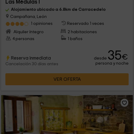
Las Médulas I
Alojamiento ubicado a 6.8km de Carracedelo
Campañana, León
1 opiniones
Reservado 1 veces
Alquiler íntegro
2 habitaciones
4 personas
1 baños
35
€
Reserva inmediata
desde
persona y noche
Cancelación 30 días antes
VER OFERTA