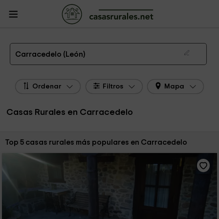
CasasRurales.net
Casas Rurales
Casas Rurales Castilla y León
Casas
Rurales León
Casas Rurales Carracedelo
Las 5 mejores casas rurales en Carracedelo de 2026
Carracedelo (León)
Ordenar
Filtros
Mapa
Casas Rurales en Carracedelo
Ordenar por:
Top 5 casas rurales más populares en Carracedelo