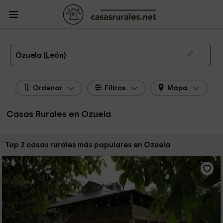
CasasRurales.net
Casas Rurales
Casas Rurales Castilla y León
Casas
Rurales León
Casas Rurales Ozuela
Las 2 mejores casas rurales en Ozuela de 2026
Ozuela (León)
Ordenar
Filtros
Mapa
Casas Rurales en Ozuela
Ordenar por:
Top 2 casas rurales más populares en Ozuela