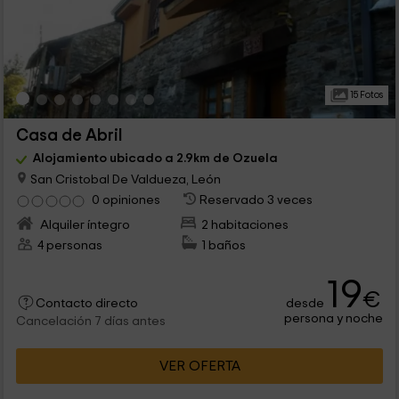
15 Fotos
Casa de Abril
Alojamiento ubicado a 2.9km de Ozuela
San Cristobal De Valdueza, León
0 opiniones
Reservado 3 veces
Alquiler íntegro
2 habitaciones
4 personas
1 baños
19
€
desde
Contacto directo
persona y noche
Cancelación 7 días antes
VER OFERTA