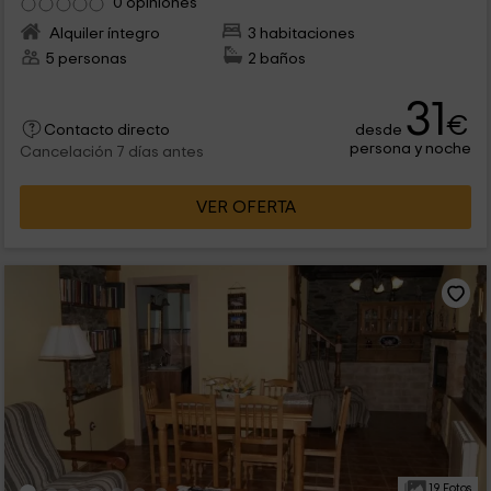
0 opiniones
Alquiler íntegro
3 habitaciones
5 personas
2 baños
31
€
desde
Contacto directo
persona y noche
Cancelación 7 días antes
VER OFERTA
19 Fotos