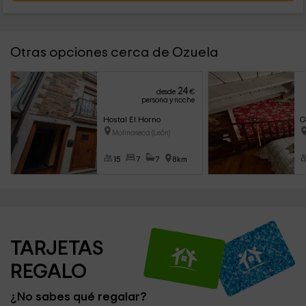
Otras opciones cerca de Ozuela
24
desde
€
persona y noche
Hostal El Horno
C
Molinaseca (León)
15
7
7
8km
TARJETAS 
REGALO
¿No sabes qué regalar?