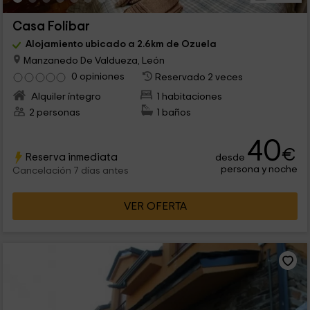
Casa Folibar
Alojamiento ubicado a 2.6km de Ozuela
Manzanedo De Valdueza, León
0 opiniones
Reservado 2 veces
Alquiler íntegro
1 habitaciones
2 personas
1 baños
40
€
Reserva inmediata
desde
persona y noche
Cancelación 7 días antes
VER OFERTA