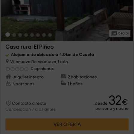
15 Fotos
Casa rural El Piñeo
Alojamiento ubicado a 4.0km de Ozuela
Villanueva De Valdueza, León
0 opiniones
Alquiler íntegro
2 habitaciones
4 personas
1 baños
32
€
desde
Contacto directo
persona y noche
Cancelación 7 días antes
VER OFERTA