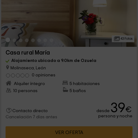
43 Fotos
Casa rural María
Alojamiento ubicado a 9.0km de Ozuela
Molinaseca, León
0 opiniones
Alquiler íntegro
5 habitaciones
10 personas
5 baños
39
€
desde
Contacto directo
persona y noche
Cancelación 7 días antes
VER OFERTA