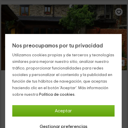
Nos preocupamos por tu privacidad
Utilizamos cookies propias y de terceros y tecnologías
similares para mejorar nuestro sitio, analizar nuestro
24 Fotos
tráfico, proporcionar funcionalidades para redes
sociales y personalizar el contenido y la publicidad en
Casa Rural Fonfaquina
función de tus hábitos de navegación, que aceptas
Alojamiento ubicado a 2.9km de Ozuela
haciendo clic en el botón 'Aceptar'. Más información
San Cristobal De Valdueza, León
sobre nuestra
Política de cookies.
0 opiniones
Alquiler íntegro
2 habitaciones
Aceptar
5 personas
2 baños
23
Gestionar preferencias