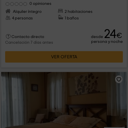
0 opiniones
Alquiler íntegro
2 habitaciones
4 personas
1 baños
24
€
desde
Contacto directo
persona y noche
Cancelación 7 días antes
VER OFERTA