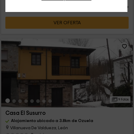
€
desde
Contacto directo
persona y noche
Cancelación 7 días antes
VER OFERTA
9 Fotos
Casa El Susurro
Alojamiento ubicado a 3.8km de Ozuela
Villanueva De Valdueza, León