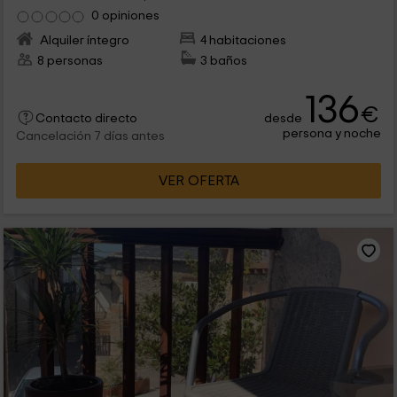
0 opiniones
Alquiler íntegro
4 habitaciones
8 personas
3 baños
136
€
desde
Contacto directo
persona y noche
Cancelación 7 días antes
VER OFERTA