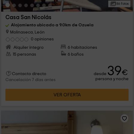
86 Fotos
Casa San Nicolás
Alojamiento ubicado a 9.0km de Ozuela
Molinaseca, León
0 opiniones
Alquiler íntegro
6 habitaciones
15 personas
6 baños
39
€
desde
Contacto directo
persona y noche
Cancelación 7 días antes
VER OFERTA