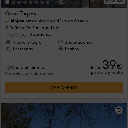
25 Fotos
Casa Turpesa
Alojamiento ubicado a 4.1km de Ozuela
Peñalba De Santiago, León
0 opiniones
Alquiler íntegro
2 habitaciones
4 personas
1 baños
39
€
desde
Contacto directo
persona y noche
Cancelación 7 días antes
VER OFERTA