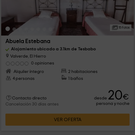
15 Fotos
Abuela Estebana
Alojamiento ubicado a 3.1km de Tesbabo
Valverde, El Hierro
0 opiniones
Alquiler íntegro
2 habitaciones
4 personas
1 baños
20
€
desde
Contacto directo
persona y noche
Cancelación 30 días antes
VER OFERTA