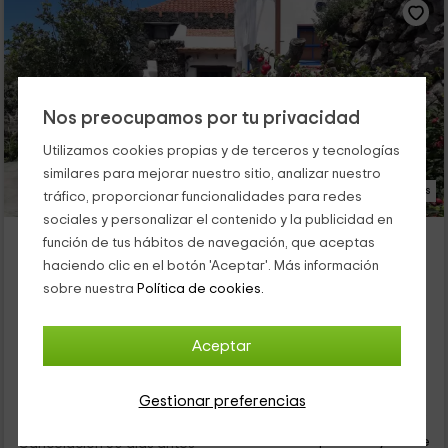
Nos preocupamos por tu privacidad
Utilizamos cookies propias y de terceros y tecnologías
similares para mejorar nuestro sitio, analizar nuestro
34 Fotos
tráfico, proporcionar funcionalidades para redes
sociales y personalizar el contenido y la publicidad en
Casa El Vallito
función de tus hábitos de navegación, que aceptas
Alojamiento ubicado a 1.2km de Tesbabo
haciendo clic en el botón 'Aceptar'. Más información
Valverde, El Hierro
sobre nuestra
Política de cookies.
0 opiniones
Alquiler íntegro
2 habitaciones
Aceptar
4 personas
1 baños
Gestionar preferencias
27
€
Reserva inmediata
desde
persona y noche
Cancelación 30 días antes