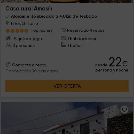
Casa rural Amasín
Alojamiento ubicado a 4.0km de Tesbabo
Tiñor, El Hierro
1 opiniones
Reservado 4 veces
Alquiler íntegro
1 habitaciones
3 personas
1 baños
22
€
desde
Contacto directo
persona y noche
Cancelación 30 días antes
VER OFERTA