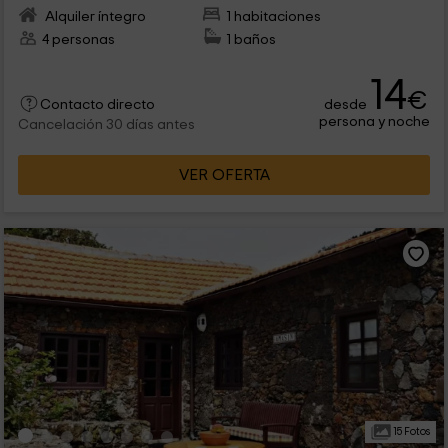
Alquiler íntegro
1 habitaciones
4 personas
1 baños
14
€
desde
Contacto directo
persona y noche
Cancelación 30 días antes
VER OFERTA
15 Fotos