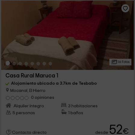
16 Fotos
Casa Rural Maruca 1
Alojamiento ubicado a 3.7km de Tesbabo
Mocanal, El Hierro
0 opiniones
Alquiler íntegro
3 habitaciones
5 personas
1 baños
52
€
desde
Contacto directo