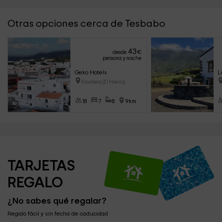
Otras opciones cerca de Tesbabo
43
desde
€
persona y noche
Geko Hotels
L
Frontera (El Hierro)
18
7
8
9km
TARJETAS 
REGALO
¿No sabes qué regalar?
Regalo fácil y sin fecha de caducidad