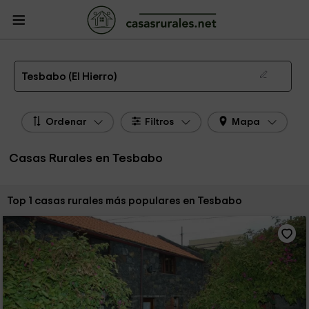
CasasRurales.net
Casas Rurales
Casas Rurales Canarias
Casas Rurales El
Hierro
Casas Rurales Tesbabo
Las 1 mejores casas rurales en Tesbabo de 2026
Tesbabo (El Hierro)
Ordenar
Filtros
Mapa
Casas Rurales en Tesbabo
Ordenar por:
Top 1 casas rurales más populares en Tesbabo