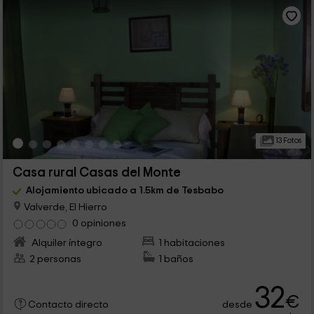
13 Fotos
Casa rural Casas del Monte
Alojamiento ubicado a 1.5km de Tesbabo
Valverde, El Hierro
0 opiniones
Alquiler íntegro
1 habitaciones
2 personas
1 baños
32
€
desde
Contacto directo