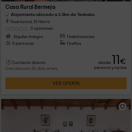
Casa Rural Bermeja
Alojamiento ubicado a 2.3km de Tesbabo
Guarazoca, El Hierro
0 opiniones
Alquiler íntegro
1 habitaciones
5 personas
1 baños
11
€
desde
Contacto directo
persona y noche
Cancelación 30 días antes
VER OFERTA