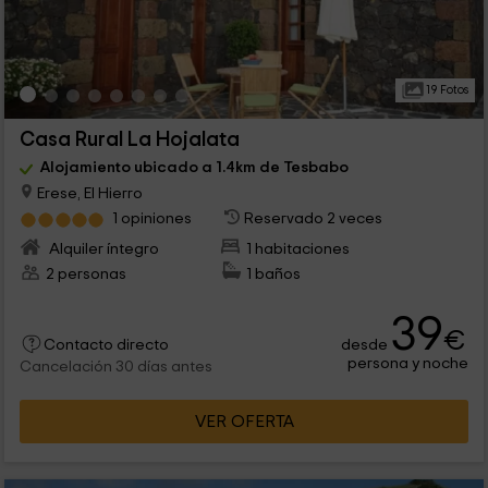
19 Fotos
Casa Rural La Hojalata
Alojamiento ubicado a 1.4km de Tesbabo
Erese, El Hierro
1 opiniones
Reservado 2 veces
Alquiler íntegro
1 habitaciones
2 personas
1 baños
39
€
desde
Contacto directo
persona y noche
Cancelación 30 días antes
VER OFERTA