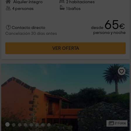
Alquiler íntegro
2 habitaciones
4 personas
1 baños
65
€
desde
Contacto directo
persona y noche
Cancelación 30 días antes
VER OFERTA
21 Fotos