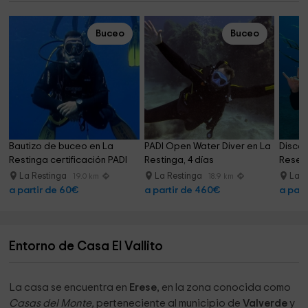
Buceo
Buceo
Bautizo de buceo en La 
PADI Open Water Diver en La 
Discov
Restinga certificación PADI
Restinga, 4 días
Reserv
La Restinga
La Restinga
La R
19.0 km
18.9 km
a partir de 60€
a partir de 460€
a part
Entorno de Casa El Vallito
La casa se encuentra en
Erese
, en la zona conocida como
Casas del Monte,
perteneciente al municipio de
Valverde
y