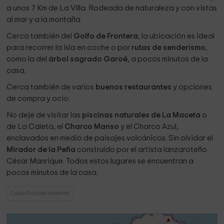
a unos 7 Km de La Villa. Rodeada de naturaleza y con vistas
al mar y a la montaña
Cerca también del
Golfo de Frontera
, la ubicación es ideal
para recorrer la isla en coche o por
rutas de senderismo
,
como la del
árbol sagrado Garoé
, a pocos minutos de la
casa.
Cerca también de varios
buenos restaurantes
y opciones
de compra y ocio.
No deje de visitar las
piscinas naturales de La Maceta
o
de La Caleta, el
Charco Manso
y el Charco Azul,
enclavados en medio de paisajes volcánicos. Sin olvidar el
Mirador de la Peña
construído por el artista lanzaroteño
César Manrique. Todos estos lugares se encuentran a
pocos minutos de la casa.
Casas Rurales Valverde