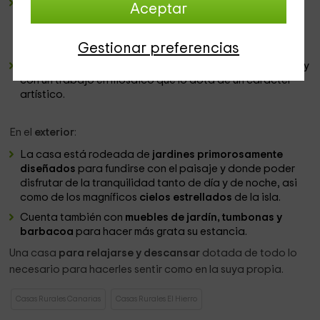
2 amplios dormitorios
muy acogedores, ambos
Aceptar
equipados con
camas de matrimonio
y con la
posibilidad de instalar una
cama plegable
o
cuna
a
petición del cliente.
Gestionar preferencias
U
n baño muy original
construido alrededor de una roca y
con un trabajo en mosaico que lo dota de un carácter
artístico.
En el
exterior
:
La casa está rodeada de
jardines primorosamente
diseñados
para fundirse con el paisaje y donde poder
disfrutar de la tranquilidad tanto de día y de noche, asi
como de los magníficos
cielos estrellados
de la isla.
Cuenta también con
muebles de jardín, tumbonas y
barbacoa
para hacer más grata su estancia.
Una casa
para relajarse y descansar
dotada de todo lo
necesario para hacerles sentir como en la suya propia.
Casas Rurales Canarias
Casas Rurales El Hierro