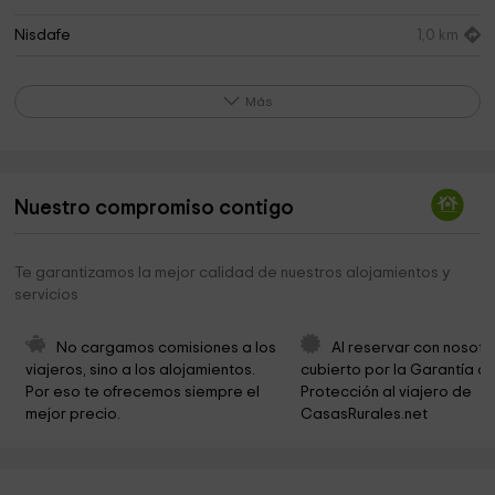
Nisdafe
1,0 km
Ermita de San Pedro
1,5 km
Más
Ermita de la Virgen de la Peña
2,4 km
Ventejís
2,5 km
Las Cancelitas
3,1 km
Nuestro compromiso contigo
Iglesia De La Sagrada Familia
3,5 km
Te garantizamos la mejor calidad de nuestros alojamientos y
Roques de Salmor
4,0 km
servicios
Ermita de San Lázaro
4,2 km
No cargamos comisiones a los 
Al reservar con nosotr
Fundación Virgen de los Reyes
4,3 km
viajeros, sino a los alojamientos. 
cubierto por la Garantía de
Por eso te ofrecemos siempre el 
Protección al viajero de 
Iglesia de Santa María de la Concepción
4,3 km
mejor precio.
CasasRurales.net
Iglesia de la Concepción
4,3 km
Ermita de Santiago
4,3 km