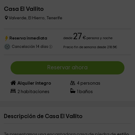
Casa El Vallito
Valverde, El Hierro, Tenerife
27
€
Reserva inmediata
desde
persona y noche
Cancelación 14 días
Precio fin de semana desde 218.5€
Reservar ahora
Alquiler íntegro
4
personas
2
habitaciones
1
baños
Descripción de Casa El Vallito
Te presentamos una encantadora casa de piedra de
estilo